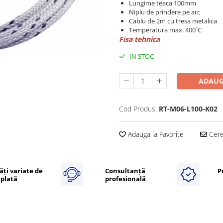
Lungime teaca 100mm
Niplu de prindere pe arc
Cablu de 2m cu tresa metalica
Temperatura max. 400˚C
Fisa tehnica
IN STOC
ADAUG
Cod Produs:
RT-M06-L100-K02
Adauga la Favorite
Cere 
ăți variate de
Consultanță
P
plată
profesională