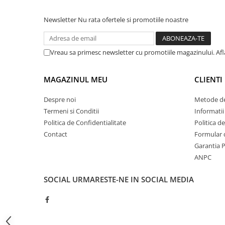
prindere pe arc, cablu de 2m
prindere pe arc
ATEX
cu tresa metalica, temperatura
cu tresa metalic
Newsletter
Nu rata ofertele si promotiile noastre
400˚C
400
Butoane Ex
Lampi EXIT Ex
Vreau sa primesc newsletter cu promotiile magazinului. Af
Bariere optice de protectie
Control si comutatie
MAGAZINUL MEU
CLIENTI
Surse de alimentare
MINI-PS
Despre noi
Metode de
Modul Buffer
Termeni si Conditii
Informatii
Module DC-UPC
Politica de Confidentialitate
Politica d
Contact
Formular 
Module redundanta
Garantia 
QUINT-PS
ANPC
Seria Chrome
Seria CliQ II
SOCIAL
URMARESTE-NE IN SOCIAL MEDIA
Seria Dimensions
Seria DRA
Seria Force-GT