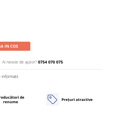
A IN COS
Ai nevoie de ajutor?
0754 070 075
informatii
roducători de
Prețuri atractive
renume