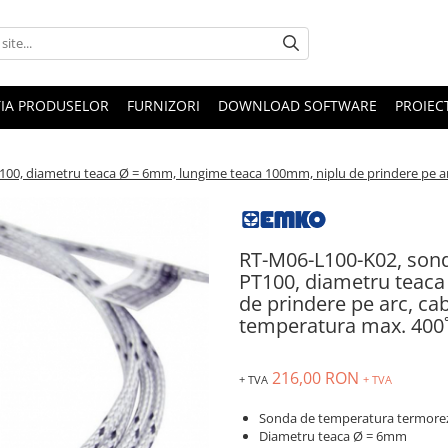
IA PRODUSELOR
FURNIZORI
DOWNLOAD SOFTWARE
PROIEC
0, diametru teaca Ø = 6mm, lungime teaca 100mm, niplu de prindere pe arc
RT-M06-L100-K02, son
PT100, diametru teac
de prindere pe arc, ca
temperatura max. 400
216,00 RON
+ TVA
+ TVA
Sonda de temperatura termorez
Diametru teaca Ø = 6mm