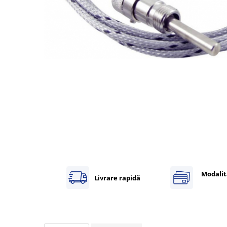
Inregistratoare
Solutii industriale Ethernet
Router si switch-uri industriale
Afisoare digitale
Actionari electrice si de miscare
Convertizoare de frecventa
Delta Electronics
Fuji Electric
Schneider Electric
Rezistente franare
Accesorii generale
Sisteme servo ( Servo-Drivere si
Servo-Motoare )
Modalit
Livrare rapidă
Soft Startere
Comunicare Si Masurare
Encodere