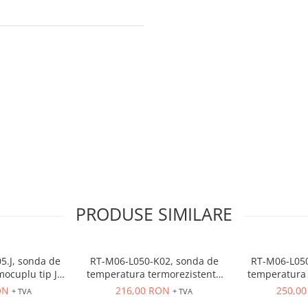
PRODUSE SIMILARE
5.J, sonda de
RT-M06-L050-K02, sonda de
RT-M06-L050
ocuplu tip J(2
temperatura termorezistenta
temperatura 
teaca Ø = 6mm,
PT100, diametru teaca Ø =
PT100, diam
ON
216,00 RON
250,0
+ TVA
+ TVA
0mm, niplu de
6mm, lungime teaca 50mm,
6mm, lungi