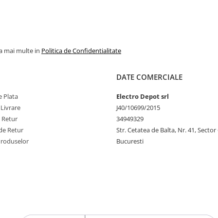
, cablu de 5m
niplu de prindere pe arc, cablu
niplu de prind
a, temperatura
de 2m cu tresa metalica,
de 5m cu t
˚C
temperatura max. 400˚C
temperatu
la mai multe in
Politica de Confidentialitate
DATE COMERCIALE
 Plata
Electro Depot srl
 Livrare
J40/10699/2015
e Retur
34949329
de Retur
Str. Cetatea de Balta, Nr. 41, Sector
Produselor
Bucuresti