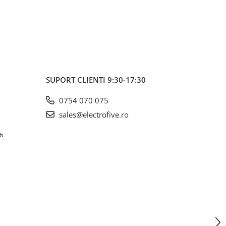
ere pe arc, cablu
filet exter
resa metalica,
ra max. 400˚C
SUPORT CLIENTI
9:30-17:30
0754 070 075
sales@electrofive.ro
 6