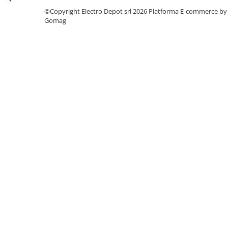
Seria Lyte
©Copyright Electro Depot srl 2026
Platforma E-commerce by
Seria PMT&PMC
Gomag
Seria Sync
STEP-PS
TRIO-PS
TRIO-UPS
UNO-PS
Contactoare
Butoane si accesorii
Lampa multi LED
Intrerupatoare de protectie
pentru motor
Direct-On-Line Starters
Relee termice
Cam Switches
Cleme sir