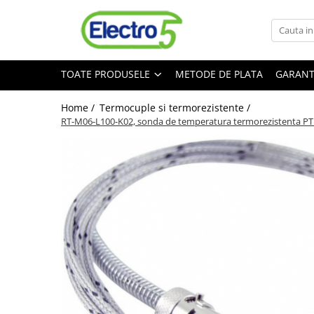
Toate Produsele
TOATE PRODUSELE
METODE DE PLATA
GARANT
Sisteme de automatizare si control
Automate programabile
Home /
Termocuple si termorezistente /
Seria DVP-Slim PLC-CPU
RT-M06-L100-K02, sonda de temperatura termorezistenta PT10
Seria DVP Motion-CPU
Seria compacta AS
Simatic S7
Mini-automat programabil (Relee
inteligente)
Seria iSMART IMO
Seria EASY EATON
Terminale programabile ( HMI-uri )
Text Panel
Touch Panel / HMI