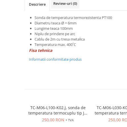
Power meter
Review-uri
(0)
Descriere
Regulatoare de temperatura si
proces
Sonda de temperatura termorezistenta PT100
Diametru teaca Ø = 6mm
Seria DTK
Lungime teaca 100mm
Seria DT3
Niplu de prindere pe arc
Accesorii
Cablu de 2m cu tresa metalica
Temperatura max. 400˚C
Controler PID avansat - Blue Line
Fisa tehnica
Counter Timer Tahometru
Informatii conformitate produs
Dispozitive comunicatie
Senzori industriali
Senzori capacitivi
Senzori de presiune
Senzori distanta
Senzori fotoelectrici
TC-M06-L100-K02.J, sonda de
TC-M06-L030-K0
Senzori inductivi
temperatura termocuplu tip J(2
temperatura term
Senzori magnetici-rezistivi
fire), diametru teaca Ø = 6mm,
fire), diametru 
250,00 RON
250,00 R
+ TVA
lungime teaca 100mm, niplu de
lungime teaca 3
Senzori ultrasonici