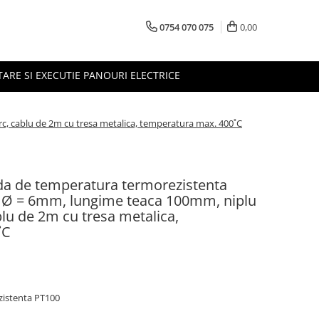
0754 070 075
0,00
TARE SI EXECUTIE PANOURI ELECTRICE
, cablu de 2m cu tresa metalica, temperatura max. 400˚C
da de temperatura termorezistenta
a Ø = 6mm, lungime teaca 100mm, niplu
blu de 2m cu tresa metalica,
˚C
istenta PT100