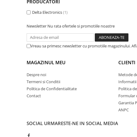
PRODUCATORI
Inregistratoare
Solutii industriale Ethernet
Delta Electronics
(1)
Router si switch-uri industriale
Newsletter
Nu rata ofertele si promotiile noastre
Afisoare digitale
Actionari electrice si de miscare
Vreau sa primesc newsletter cu promotiile magazinului. Af
Convertizoare de frecventa
Delta Electronics
MAGAZINUL MEU
CLIENTI
Fuji Electric
Schneider Electric
Despre noi
Metode de
Rezistente franare
Termeni si Conditii
Informatii
Accesorii generale
Politica de Confidentialitate
Politica d
Sisteme servo ( Servo-Drivere si
Contact
Formular 
Servo-Motoare )
Garantia 
ANPC
Soft Startere
Comunicare Si Masurare
SOCIAL
URMARESTE-NE IN SOCIAL MEDIA
Encodere