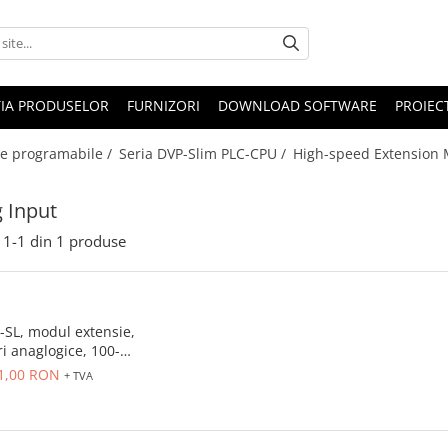
IA PRODUSELOR
FURNIZORI
DOWNLOAD SOFTWARE
PROIEC
e programabile /
Seria DVP-Slim PLC-CPU /
High-speed Extension M
 Input
1-
1
din
1
produse
SL, modul extensie,
ri anaglogice, 100-
4V, montaj partea
1,00 RON
+ TVA
stanga