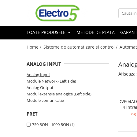
Toate Produsele
TOATE PRODUSELE
METODE DE PLATA
GARANT
Sisteme de automatizare si control
Automate programabile
Home /
Sisteme de automatizare si control /
Automat
Seria DVP-Slim PLC-CPU
Seria DVP Motion-CPU
Analog
ANALOG INPUT
Seria compacta AS
Afiseaza:
Simatic S7
Analog Input
Module Network (Left side)
Mini-automat programabil (Relee
Analog Output
inteligente)
Modul extensie analogice (Left side)
Seria iSMART IMO
Module comunicatie
DVP04AD-
Seria EASY EATON
4 intra
240V/2
Terminale programabile ( HMI-uri )
PRET
93
Text Panel
750 RON - 1000 RON
(1)
Touch Panel / HMI