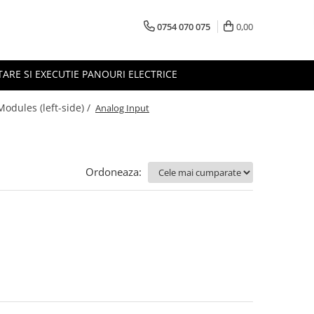
0754 070 075
0,00
TARE SI EXECUTIE PANOURI ELECTRICE
odules (left-side) /
Analog Input
Ordoneaza: