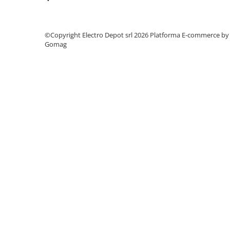
Power meter
Regulatoare de temperatura si
proces
©Copyright Electro Depot srl 2026
Platforma E-commerce by
Seria DTK
Gomag
Seria DT3
Accesorii
Controler PID avansat - Blue Line
Counter Timer Tahometru
Dispozitive comunicatie
Senzori industriali
Senzori capacitivi
Senzori de presiune
Senzori distanta
Senzori fotoelectrici
Senzori inductivi
Senzori magnetici-rezistivi
Senzori ultrasonici