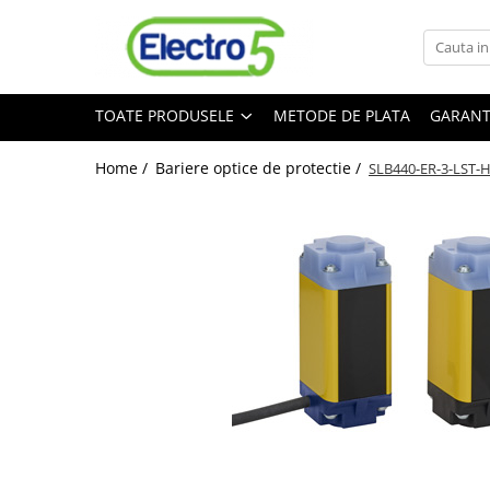
Toate Produsele
TOATE PRODUSELE
METODE DE PLATA
GARANT
Sisteme de automatizare si control
Automate programabile
Home /
Bariere optice de protectie /
SLB440-ER-3-LST-
Seria DVP-Slim PLC-CPU
Seria DVP Motion-CPU
Seria compacta AS
Simatic S7
Mini-automat programabil (Relee
inteligente)
Seria iSMART IMO
Seria EASY EATON
Terminale programabile ( HMI-uri )
Text Panel
Touch Panel / HMI