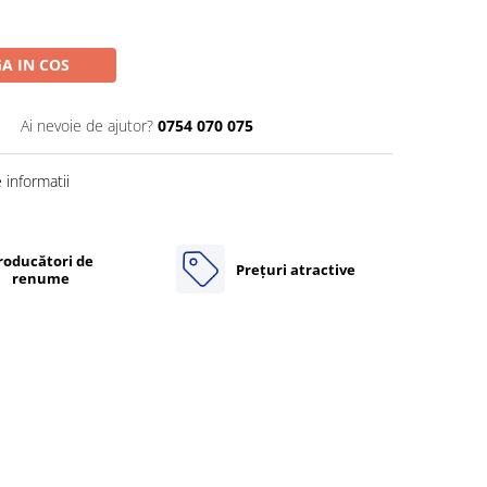
A IN COS
Ai nevoie de ajutor?
0754 070 075
informatii
roducători de
Prețuri atractive
renume