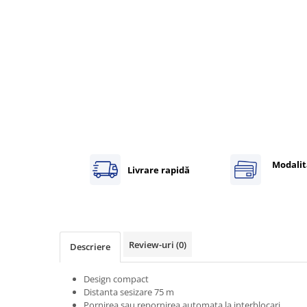
Inregistratoare
Solutii industriale Ethernet
Router si switch-uri industriale
Afisoare digitale
Actionari electrice si de miscare
Convertizoare de frecventa
Delta Electronics
Fuji Electric
Schneider Electric
Modalit
Livrare rapidă
Rezistente franare
Accesorii generale
Sisteme servo ( Servo-Drivere si
Servo-Motoare )
Review-uri
(0)
Descriere
Soft Startere
Comunicare Si Masurare
Design compact
Encodere
Distanta sesizare 75 m
Pornirea sau repornirea automata la interblocari