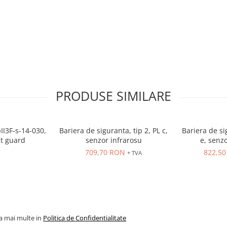
PRODUSE SIMILARE
II3F-s-14-030,
Bariera de siguranta, tip 2, PL c,
Bariera de si
ht guard
senzor infrarosu
e, senzo
709,70 RON
822,5
+ TVA
la mai multe in
Politica de Confidentialitate