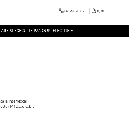
0754 070 075
0,00
TARE SI EXECUTIE PANOURI ELECTRICE
a la interblocari
nector M12 sau cablu