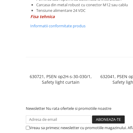
Power meter
Carcasa din metal robust cu conector M12 sau cablu
Regulatoare de temperatura si
Tensiune alimentare 24 VDC
proces
Fisa tehnica
Seria DTK
Informatii conformitate produs
Seria DT3
Accesorii
Controler PID avansat - Blue Line
Counter Timer Tahometru
Dispozitive comunicatie
Senzori industriali
630721, PSEN op2H-s-30-030/1,
632041, PSEN op
Safety light curtain
Safety lig
Senzori capacitivi
Senzori de presiune
Senzori distanta
Senzori fotoelectrici
Newsletter
Nu rata ofertele si promotiile noastre
Senzori inductivi
Senzori magnetici-rezistivi
Vreau sa primesc newsletter cu promotiile magazinului. Af
Senzori ultrasonici