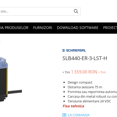
IA PRODUSELOR
FURNIZORI
DOWNLOAD SOFTWARE
PROIEC
H
SLB440-ER-3-LST-H
1.559,00 RON
+ TVA
+ TVA
Design compact
Distanta sesizare 75 m
Pornirea sau repornirea automat
Carcasa din metal robust cu co
Tensiune alimentare 24 VDC
Fisa tehnica
LA COMANDA