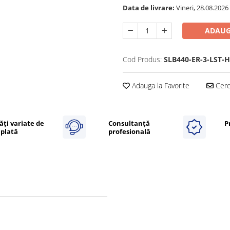
Data de livrare:
Vineri, 28.08.2026
ADAUG
Cod Produs:
SLB440-ER-3-LST-H
Adauga la Favorite
Cere 
ăți variate de
Consultanță
P
plată
profesională