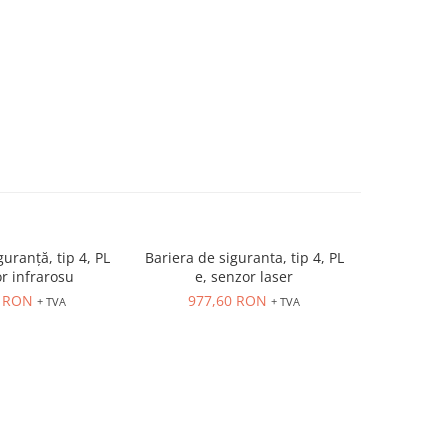
guranță, tip 4, PL
Bariera de siguranta, tip 4, PL
PSEN
r infrarosu
e, senzor laser
2.43
0 RON
977,60 RON
+ TVA
+ TVA