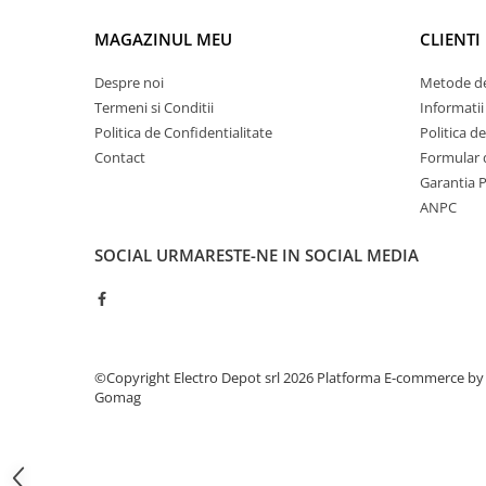
ATEX
MAGAZINUL MEU
CLIENTI
Butoane Ex
Despre noi
Metode de
Lampi EXIT Ex
Termeni si Conditii
Informatii
Bariere optice de protectie
Politica de Confidentialitate
Politica d
Control si comutatie
Contact
Formular 
Surse de alimentare
Garantia 
ANPC
MINI-PS
Modul Buffer
SOCIAL
URMARESTE-NE IN SOCIAL MEDIA
Module DC-UPC
Module redundanta
QUINT-PS
Seria Chrome
Seria CliQ II
©Copyright Electro Depot srl 2026
Platforma E-commerce by
Gomag
Seria Dimensions
Seria DRA
Seria Force-GT