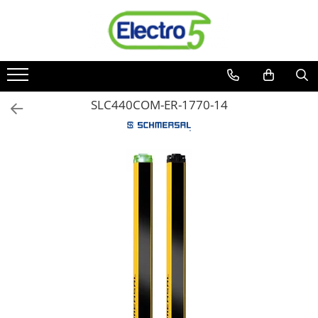
Toate Produsele
Sisteme de automatizare si control
Automate programabile
SLC440COM-ER-1770-14
Seria DVP-Slim PLC-CPU
Seria DVP Motion-CPU
Seria compacta AS
Simatic S7
Mini-automat programabil (Relee
inteligente)
Seria iSMART IMO
Seria EASY EATON
Terminale programabile ( HMI-uri )
Text Panel
Touch Panel / HMI