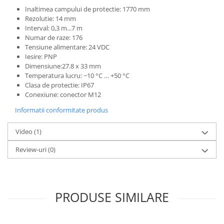
Inaltimea campului de protectie: 1770 mm
ATEX
Rezolutie: 14 mm
Butoane Ex
Interval: 0,3 m...7 m
Numar de raze: 176
Lampi EXIT Ex
Tensiune alimentare: 24 VDC
Bariere optice de protectie
Iesire: PNP
Dimensiune:27.8 x 33 mm
Control si comutatie
Temperatura lucru: −10 °C … +50 °C
Surse de alimentare
Clasa de protectie: IP67
Conexiune: conector M12
MINI-PS
Modul Buffer
Informatii conformitate produs
Module DC-UPC
Video
(1)
Module redundanta
QUINT-PS
Review-uri
(0)
Seria Chrome
Seria CliQ II
Seria Dimensions
PRODUSE SIMILARE
Seria DRA
Seria Force-GT