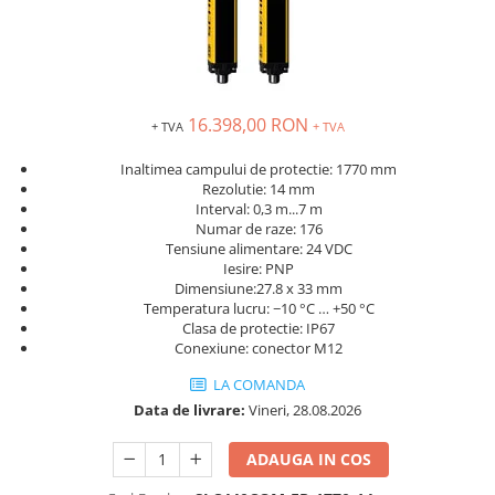
Inregistratoare
Solutii industriale Ethernet
Router si switch-uri industriale
Afisoare digitale
16.398,00 RON
+ TVA
+ TVA
Actionari electrice si de miscare
Convertizoare de frecventa
Inaltimea campului de protectie: 1770 mm
Rezolutie: 14 mm
Delta Electronics
Interval: 0,3 m...7 m
Numar de raze: 176
Fuji Electric
Tensiune alimentare: 24 VDC
Schneider Electric
Iesire: PNP
Rezistente franare
Dimensiune:27.8 x 33 mm
Temperatura lucru: −10 °C … +50 °C
Accesorii generale
Clasa de protectie: IP67
Sisteme servo ( Servo-Drivere si
Conexiune: conector M12
Servo-Motoare )
LA COMANDA
Soft Startere
Data de livrare:
Vineri, 28.08.2026
Comunicare Si Masurare
ADAUGA IN COS
Encodere