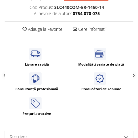
Cleme 4mm
Cod Produs:
SLC440COM-ER-1450-14
Cleme 6mm
Ai nevoie de ajutor?
0754 070 075
Intrerupator general
Adauga la Favorite
Cere informatii
Livrare rapidă
Modalități variate de plată
Consultanță profesională
Producători de renume
Prețuri atractive
Descriere