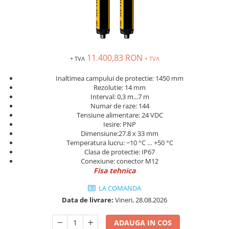
Solutii industriale Ethernet
Senzori distanta
STEP-PS
Router si switch-uri industriale
Senzori fotoelectrici
TRIO-PS
Afisoare digitale
Senzori inductivi
TRIO-UPS
Senzori magnetici-rezistivi
UNO-PS
11.400,83 RON
+ TVA
+ TVA
Senzori ultrasonici
Contactoare
Butoane si accesorii
Inaltimea campului de protectie: 1450 mm
Rezolutie: 14 mm
Lampa multi LED
Interval: 0,3 m...7 m
Numar de raze: 144
Intrerupatoare de protectie
Tensiune alimentare: 24 VDC
pentru motor
Iesire: PNP
Dimensiune:27.8 x 33 mm
Direct-On-Line Starters
Temperatura lucru: −10 °C … +50 °C
Relee termice
Clasa de protectie: IP67
Conexiune: conector M12
Cam Switches
Fisa tehnica
Cleme sir
LA COMANDA
Accesorii cleme
Data de livrare:
Vineri, 28.08.2026
Cleme 10mm
ADAUGA IN COS
Cleme 2.5mm