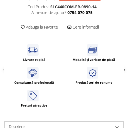
Cleme 4mm
Cod Produs:
SLC440COM-ER-0890-14
Cleme 6mm
Ai nevoie de ajutor?
0754 070 075
Intrerupator general
Adauga la Favorite
Cere informatii
Livrare rapidă
Modalități variate de plată
Consultanță profesională
Producători de renume
Prețuri atractive
Descriere