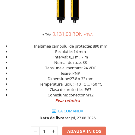
Solutii industriale Ethernet
Senzori distanta
STEP-PS
Router si switch-uri industriale
Senzori fotoelectrici
TRIO-PS
Afisoare digitale
Senzori inductivi
TRIO-UPS
Senzori magnetici-rezistivi
UNO-PS
9.131,00 RON
+ TVA
+ TVA
Senzori ultrasonici
Contactoare
Butoane si accesorii
Inaltimea campului de protectie: 890 mm
Rezolutie: 14 mm
Lampa multi LED
Interval: 0,3 m...7 m
Numar de raze: 88
Intrerupatoare de protectie
Tensiune alimentare: 24 VDC
pentru motor
Iesire: PNP
Dimensiune:27.8 x 33 mm
Direct-On-Line Starters
Temperatura lucru: −10 °C … +50 °C
Relee termice
Clasa de protectie: IP67
Conexiune: conector M12
Cam Switches
Fisa tehnica
Cleme sir
LA COMANDA
Accesorii cleme
Data de livrare:
Joi, 27.08.2026
Cleme 10mm
ADAUGA IN COS
Cleme 2.5mm