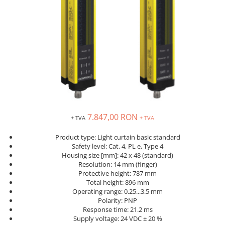
Inregistratoare
Solutii industriale Ethernet
Router si switch-uri industriale
Afisoare digitale
Actionari electrice si de miscare
Convertizoare de frecventa
Delta Electronics
Fuji Electric
7.847,00 RON
Schneider Electric
+ TVA
+ TVA
Rezistente franare
Product type: Light curtain basic standard
Accesorii generale
Safety level: Cat. 4, PL e, Type 4
Housing size [mm]: 42 x 48 (standard)
Sisteme servo ( Servo-Drivere si
Resolution: 14 mm (finger)
Servo-Motoare )
Protective height: 787 mm
Soft Startere
Total height: 896 mm
Operating range: 0.25...3.5 mm
Comunicare Si Masurare
Polarity: PNP
Response time: 21.2 ms
Encodere
Supply voltage: 24 VDC ± 20 %