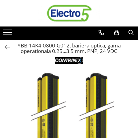
Toate Produsele
Sisteme de automatizare si control
Automate programabile
YBB-14K4-0800-G012, bariera optica, gama
operationala 0.25...3.5 mm, PNP, 24 VDC
Seria DVP-Slim PLC-CPU
Seria DVP Motion-CPU
Seria compacta AS
Simatic S7
Mini-automat programabil (Relee
inteligente)
Seria iSMART IMO
Seria EASY EATON
Terminale programabile ( HMI-uri )
Text Panel
Touch Panel / HMI