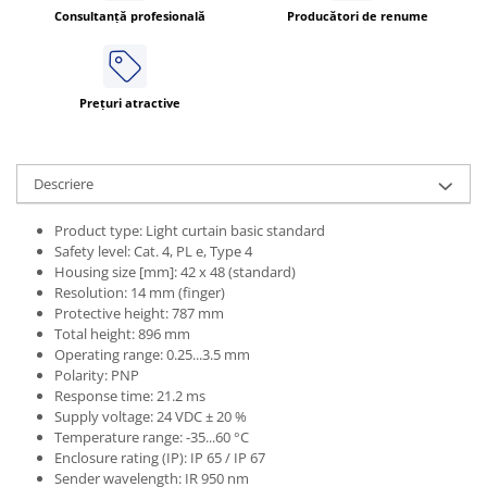
Consultanță profesională
Producători de renume
ATEX
Butoane Ex
Lampi EXIT Ex
Prețuri atractive
Bariere optice de protectie
Control si comutatie
Surse de alimentare
Descriere
MINI-PS
Product type: Light curtain basic standard
Modul Buffer
Safety level: Cat. 4, PL e, Type 4
Module DC-UPC
Housing size [mm]: 42 x 48 (standard)
Resolution: 14 mm (finger)
Module redundanta
Protective height: 787 mm
QUINT-PS
Total height: 896 mm
Seria Chrome
Operating range: 0.25...3.5 mm
Polarity: PNP
Seria CliQ II
Response time: 21.2 ms
Seria Dimensions
Supply voltage: 24 VDC ± 20 %
Seria DRA
Temperature range: -35...60 °C
Enclosure rating (IP): IP 65 / IP 67
Seria Force-GT
Sender wavelength: IR 950 nm