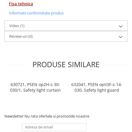
Seria Lyte
Fisa tehnica
Seria PMT&PMC
Informatii conformitate produs
Seria Sync
STEP-PS
Video
(1)
TRIO-PS
Review-uri
(0)
TRIO-UPS
UNO-PS
Contactoare
PRODUSE SIMILARE
Butoane si accesorii
Lampa multi LED
Intrerupatoare de protectie
630721, PSEN op2H-s-30-
632041, PSEN opII3F-s-14-
pentru motor
030/1, Safety light curtain
030, Safety light guard
Direct-On-Line Starters
Relee termice
Cam Switches
Newsletter
Nu rata ofertele si promotiile noastre
Cleme sir