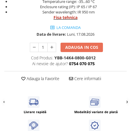
Power meter
Temperature range: -35...60 °C
Enclosure rating (IP): IP 65 / IP 67
Regulatoare de temperatura si
Sender wavelength: IR 950 nm
proces
Fisa tehnica
Seria DTK
LA COMANDA
Seria DT3
Data de livrare:
Luni, 17.08.2026
Accesorii
ADAUGA IN COS
Controler PID avansat - Blue Line
Counter Timer Tahometru
Cod Produs:
YBB-14K4-0800-G012
Ai nevoie de ajutor?
0754 070 075
Dispozitive comunicatie
Senzori industriali
Adauga la Favorite
Cere informatii
Senzori capacitivi
Senzori de presiune
Senzori distanta
Senzori fotoelectrici
Livrare rapidă
Modalități variate de plată
Senzori inductivi
Senzori magnetici-rezistivi
Senzori ultrasonici