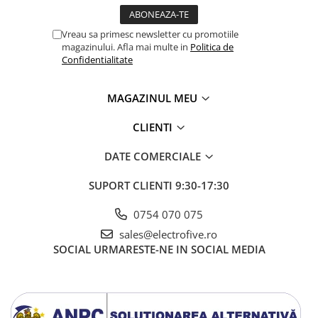
Accesorii cleme
Cleme 10mm
Vreau sa primesc newsletter cu promotiile
Cleme 2.5mm
magazinului. Afla mai multe in
Politica de
Cleme 4mm
Confidentialitate
Cleme 6mm
Intrerupator general
MAGAZINUL MEU
Convertor semnal si adaptor
CLIENTI
Cutie distributie
Lichidare stoc
DATE COMERCIALE
Limitatoare
SUPORT CLIENTI
9:30-17:30
Limitatoare de siguranta
Limitatori tip pedala
0754 070 075
Standard Heavy Duty
sales@electrofive.ro
SOCIAL
URMARESTE-NE IN SOCIAL MEDIA
Protectia circuitului
Dispozitiv de detectare a
defectelor de arc electric AFDD+
Limitator de supratensiuni