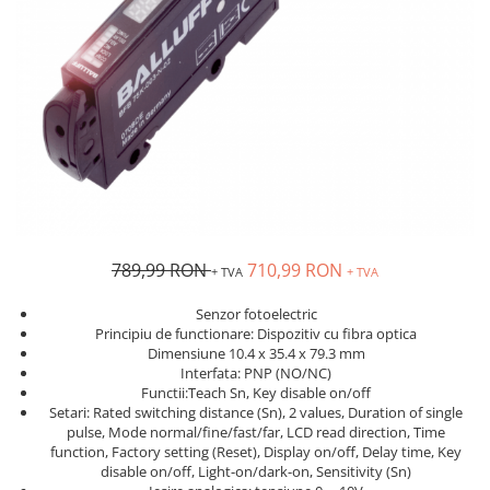
Inregistratoare
Solutii industriale Ethernet
Router si switch-uri industriale
Afisoare digitale
Actionari electrice si de miscare
Convertizoare de frecventa
Delta Electronics
Fuji Electric
Schneider Electric
789,99 RON
710,99 RON
+ TVA
+ TVA
Rezistente franare
Accesorii generale
Senzor fotoelectric
Principiu de functionare: Dispozitiv cu fibra optica
Sisteme servo ( Servo-Drivere si
Dimensiune 10.4 x 35.4 x 79.3 mm
Servo-Motoare )
Interfata: PNP (NO/NC)
Functii:Teach Sn, Key disable on/off
Soft Startere
Setari: Rated switching distance (Sn), 2 values, Duration of single
Comunicare Si Masurare
pulse, Mode normal/fine/fast/far, LCD read direction, Time
function, Factory setting (Reset), Display on/off, Delay time, Key
Encodere
disable on/off, Light-on/dark-on, Sensitivity (Sn)