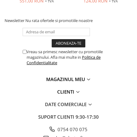
Accesorii cleme
551,00 RON
124,00 RON
+ TVA
+ TVA
VDC, conector M12
Cleme 10mm
Cleme 2.5mm
Newsletter
Nu rata ofertele si promotiile noastre
Cleme 4mm
Cleme 6mm
Intrerupator general
Convertor semnal si adaptor
Vreau sa primesc newsletter cu promotiile
magazinului. Afla mai multe in
Politica de
Cutie distributie
Confidentialitate
Lichidare stoc
Limitatoare
MAGAZINUL MEU
Limitatoare de siguranta
Limitatori tip pedala
CLIENTI
Standard Heavy Duty
DATE COMERCIALE
Protectia circuitului
SUPORT CLIENTI
9:30-17:30
Dispozitiv de detectare a
defectelor de arc electric AFDD+
0754 070 075
Limitator de supratensiuni