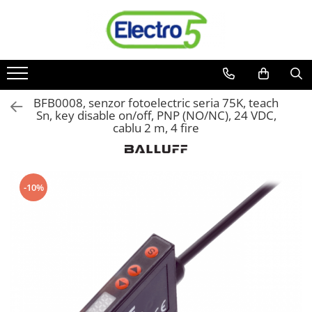
Toate Produsele
Sisteme de automatizare si control
Automate programabile
BFB0008, senzor fotoelectric seria 75K, teach
Sn, key disable on/off, PNP (NO/NC), 24 VDC,
Seria DVP-Slim PLC-CPU
cablu 2 m, 4 fire
Seria DVP Motion-CPU
Seria compacta AS
Simatic S7
Mini-automat programabil (Relee
-10%
inteligente)
Seria iSMART IMO
Seria EASY EATON
Terminale programabile ( HMI-uri )
Text Panel
Touch Panel / HMI