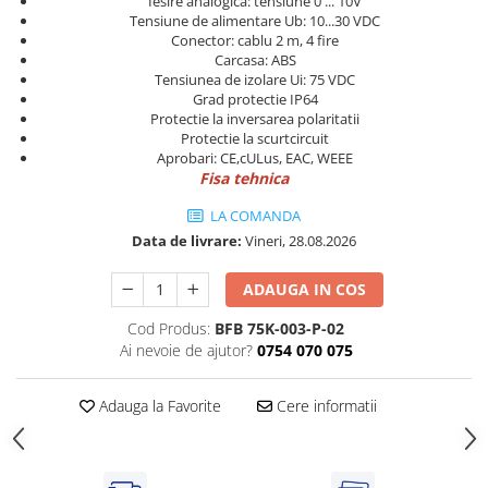
Iesire analogica: tensiune 0 ... 10V
Power meter
Tensiune de alimentare Ub: 10...30 VDC
Regulatoare de temperatura si
Conector: cablu 2 m, 4 fire
proces
Carcasa: ABS
Tensiunea de izolare Ui: 75 VDC
Seria DTK
Grad protectie IP64
Protectie la inversarea polaritatii
Seria DT3
Protectie la scurtcircuit
Accesorii
Aprobari: CE,cULus, EAC, WEEE
Controler PID avansat - Blue Line
Fisa tehnica
Counter Timer Tahometru
LA COMANDA
Data de livrare:
Vineri, 28.08.2026
Dispozitive comunicatie
Senzori industriali
ADAUGA IN COS
Senzori capacitivi
Cod Produs:
BFB 75K-003-P-02
Senzori de presiune
Ai nevoie de ajutor?
0754 070 075
Senzori distanta
Senzori fotoelectrici
Adauga la Favorite
Cere informatii
Senzori inductivi
Senzori magnetici-rezistivi
Senzori ultrasonici