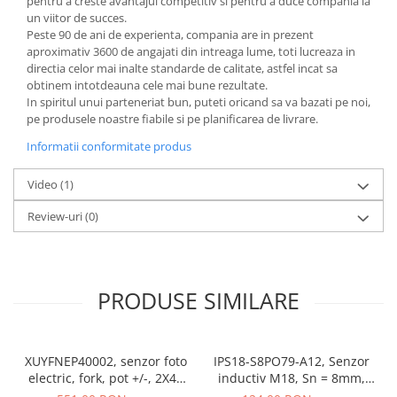
pentru a creste avantajul competitiv si pentru a duce compania la
Seria Lyte
un viitor de succes.
Seria PMT&PMC
Peste 90 de ani de experienta, compania are in prezent
Seria Sync
aproximativ 3600 de angajati din intreaga lume, toti lucreaza in
directia celor mai inalte standarde de calitate, astfel incat sa
STEP-PS
obtinem intotdeauna cele mai bune rezultate.
TRIO-PS
In spiritul unui parteneriat bun, puteti oricand sa va bazati pe noi,
TRIO-UPS
pe produsele noastre fiabile si pe planificarea de livrare.
UNO-PS
Informatii conformitate produs
Contactoare
Video
(1)
Butoane si accesorii
Review-uri
(0)
Lampa multi LED
Intrerupatoare de protectie
pentru motor
Direct-On-Line Starters
PRODUSE SIMILARE
Relee termice
Cam Switches
XUYFNEP40002, senzor foto
IPS18-S8PO79-A12, Senzor
Cleme sir
electric, fork, pot +/-, 2X42
inductiv M18, Sn = 8mm,
mm, 12...24 VDC, M8
ecranat, PNP NO, 10-30