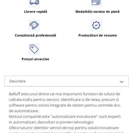
ATEX
Livrare rapidă
Modalități variate de plată
Butoane Ex
Lampi EXIT Ex
Bariere optice de protectie
Consultanță profesională
Producători de renume
Control si comutatie
Surse de alimentare
MINI-PS
Prețuri atractive
Modul Buffer
Module DC-UPC
Module redundanta
Descriere
QUINT-PS
Balluff este unul dintre cei mai importanti furnizori de solutii de
Seria Chrome
calitate inalta pentru senzori, identificare si de retea, precum si
Seria CliQ II
software pentru solutii integrate de sistem pentru cerintele dvs.
de automatizare.
Seria Dimensions
Motoul companiei este "automatizare inovatoare": sunt experti
Seria DRA
in automatizari, dezvoltari si pionieri tehnologici.
Seria Force-GT
Ofera tuturor clientilor servicii de top pentru solutii inovatoare