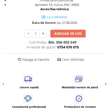
Protectie la scurtcircuit
Power meter
Aprobari: CE, cULus, EAC, WEEE
Regulatoare de temperatura si
Acces fisa tehnica
proces
LA COMANDA
Seria DTK
Data de livrare:
Joi, 27.08.2026
Seria DT3
Accesorii
ADAUGA IN COS
Controler PID avansat - Blue Line
Cod Produs:
BGL 30A-002-S49
Ai nevoie de ajutor?
0754 070 075
Counter Timer Tahometru
Dispozitive comunicatie
Adauga la Favorite
Cere informatii
Senzori industriali
Senzori capacitivi
Senzori de presiune
Senzori distanta
Livrare rapidă
Modalități variate de plată
Senzori fotoelectrici
Senzori inductivi
Senzori magnetici-rezistivi
Consultanță profesională
Producători de renume
Senzori ultrasonici