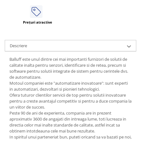
ATEX
Butoane Ex
Prețuri atractive
Lampi EXIT Ex
Bariere optice de protectie
Control si comutatie
Descriere
Surse de alimentare
Balluff este unul dintre cei mai importanti furnizori de solutii de
MINI-PS
calitate inalta pentru senzori, identificare si de retea, precum si
Modul Buffer
software pentru solutii integrate de sistem pentru cerintele dvs.
Module DC-UPC
de automatizare.
Motoul companiei este "automatizare inovatoare": sunt experti
Module redundanta
in automatizari, dezvoltari si pionieri tehnologici.
QUINT-PS
Ofera tuturor clientilor servicii de top pentru solutii inovatoare
pentru a creste avantajul competitiv si pentru a duce compania la
Seria Chrome
un viitor de succes.
Seria CliQ II
Peste 90 de ani de experienta, compania are in prezent
Seria Dimensions
aproximativ 3600 de angajati din intreaga lume, toti lucreaza in
directia celor mai inalte standarde de calitate, astfel incat sa
Seria DRA
obtinem intotdeauna cele mai bune rezultate.
Seria Force-GT
In spiritul unui parteneriat bun, puteti oricand sa va bazati pe noi,