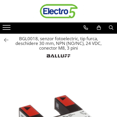
Toate Produsele
Sisteme de automatizare si control
Automate programabile
BGL0018, senzor fotoelectric, tip furca,
deschidere 30 mm, NPN (NO/NC), 24 VDC,
Seria DVP-Slim PLC-CPU
conector M8, 3 pini
Seria DVP Motion-CPU
Seria compacta AS
Simatic S7
Mini-automat programabil (Relee
inteligente)
Seria iSMART IMO
Seria EASY EATON
Terminale programabile ( HMI-uri )
Text Panel
Touch Panel / HMI