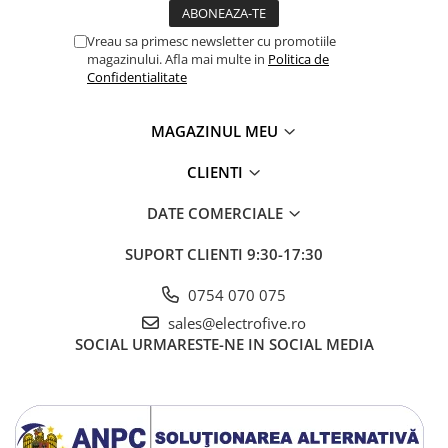
Accesorii cleme
Cleme 10mm
Vreau sa primesc newsletter cu promotiile
Cleme 2.5mm
magazinului. Afla mai multe in
Politica de
Confidentialitate
Cleme 4mm
Cleme 6mm
MAGAZINUL MEU
Intrerupator general
Convertor semnal si adaptor
CLIENTI
Cutie distributie
DATE COMERCIALE
Lichidare stoc
Limitatoare
SUPORT CLIENTI
9:30-17:30
Limitatoare de siguranta
0754 070 075
Limitatori tip pedala
sales@electrofive.ro
Standard Heavy Duty
SOCIAL
URMARESTE-NE IN SOCIAL MEDIA
Protectia circuitului
Dispozitiv de detectare a
defectelor de arc electric AFDD+
Limitator de supratensiuni