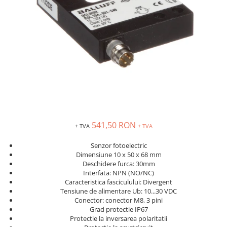
Inregistratoare
Solutii industriale Ethernet
Router si switch-uri industriale
Afisoare digitale
Actionari electrice si de miscare
Convertizoare de frecventa
Delta Electronics
Fuji Electric
Schneider Electric
541,50 RON
+ TVA
+ TVA
Rezistente franare
Accesorii generale
Senzor fotoelectric
Dimensiune 10 x 50 x 68 mm
Sisteme servo ( Servo-Drivere si
Deschidere furca: 30mm
Servo-Motoare )
Interfata: NPN (NO/NC)
Caracteristica fasciculului: Divergent
Soft Startere
Tensiune de alimentare Ub: 10...30 VDC
Comunicare Si Masurare
Conector: conector M8, 3 pini
Grad protectie IP67
Encodere
Protectie la inversarea polaritatii