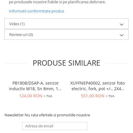
Seria Lyte
pe produsele noastre fiabile si pe planificarea delivrare.
Seria PMT&PMC
Informatii conformitate produs
Seria Sync
Video
(1)
STEP-PS
TRIO-PS
Review-uri
(0)
TRIO-UPS
UNO-PS
Contactoare
PRODUSE SIMILARE
Butoane si accesorii
Lampa multi LED
Intrerupatoare de protectie
PB1808/DSAP-A, senzor
XUYFNEP40002, senzor foto
inductiv M18, Sn 8mm, 10-
electric, fork, pot +/-, 2X42
pentru motor
36 VDC, ecranat NO, PNP,
mm, 12...24 VDC, M8
124,00 RON
551,00 RON
+ TVA
+ TVA
Direct-On-Line Starters
precablat 2m, 3 fire
Relee termice
Cam Switches
Newsletter
Nu rata ofertele si promotiile noastre
Cleme sir