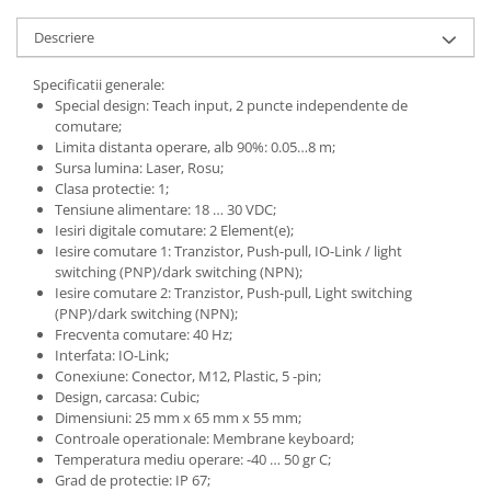
Descriere
Specificatii generale:
Special design: Teach input, 2 puncte independente de
comutare;
Limita distanta operare, alb 90%: 0.05…8 m;
Sursa lumina: Laser, Rosu;
Clasa protectie: 1;
Tensiune alimentare: 18 … 30 VDC;
Iesiri digitale comutare: 2 Element(e);
Iesire comutare 1: Tranzistor, Push-pull, IO-Link / light
switching (PNP)/dark switching (NPN);
Iesire comutare 2: Tranzistor, Push-pull, Light switching
(PNP)/dark switching (NPN);
Frecventa comutare: 40 Hz;
Interfata: IO-Link;
Conexiune: Conector, M12, Plastic, 5 -pin;
Design, carcasa: Cubic;
Dimensiuni: 25 mm x 65 mm x 55 mm;
Controale operationale: Membrane keyboard;
Temperatura mediu operare: -40 … 50 gr C;
Grad de protectie: IP 67;