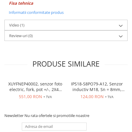
Fisa tehnica
Informatii conformitate produs
Video
(1)
Review-uri
(0)
PRODUSE SIMILARE
XUYFNEP40002, senzor foto
IPS18-S8PO79-A12, Senzor
electric, fork, pot +/-, 2X42
inductiv M18, Sn = 8mm,
mm, 12...24 VDC, M8
ecranat, PNP NO, 10-30
551,00 RON
124,00 RON
+ TVA
+ TVA
VDC, conector M12
Newsletter
Nu rata ofertele si promotiile noastre