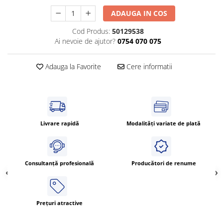
Cleme 4mm
ADAUGA IN COS
Cleme 6mm
Cod Produs:
50129538
Intrerupator general
Ai nevoie de ajutor?
0754 070 075
Adauga la Favorite
Cere informatii
Livrare rapidă
Modalități variate de plată
Consultanță profesională
Producători de renume
Prețuri atractive