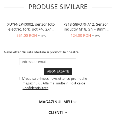
PRODUSE SIMILARE
XUYFNEP40002, senzor foto
IPS18-S8PO79-A12, Senzor
electric, fork, pot +/-, 2X42
inductiv M18, Sn = 8mm,
mm, 12...24 VDC, M8
ecranat, PNP NO, 10-30
551,00 RON
124,00 RON
+ TVA
+ TVA
VDC, conector M12
Newsletter
Nu rata ofertele si promotiile noastre
Vreau sa primesc newsletter cu promotiile
magazinului. Afla mai multe in
Politica de
Confidentialitate
MAGAZINUL MEU
CLIENTI