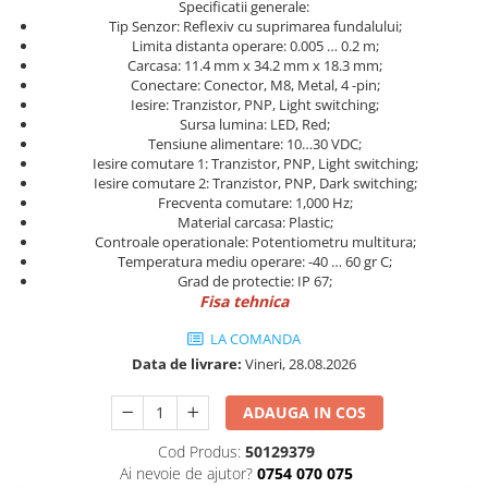
Specificatii generale:
Cleme 4mm
Tip Senzor: Reflexiv cu suprimarea fundalului;
Cleme 6mm
Limita distanta operare: 0.005 … 0.2 m;
Carcasa: 11.4 mm x 34.2 mm x 18.3 mm;
Intrerupator general
Conectare: Conector, M8, Metal, 4 -pin;
Iesire: Tranzistor, PNP, Light switching;
Sursa lumina: LED, Red;
Tensiune alimentare: 10…30 VDC;
Iesire comutare 1: Tranzistor, PNP, Light switching;
Iesire comutare 2: Tranzistor, PNP, Dark switching;
Frecventa comutare: 1,000 Hz;
Material carcasa: Plastic;
Controale operationale: Potentiometru multitura;
Temperatura mediu operare: -40 … 60 gr C;
Grad de protectie: IP 67;
Fisa tehnica
LA COMANDA
Data de livrare:
Vineri, 28.08.2026
ADAUGA IN COS
Cod Produs:
50129379
Ai nevoie de ajutor?
0754 070 075