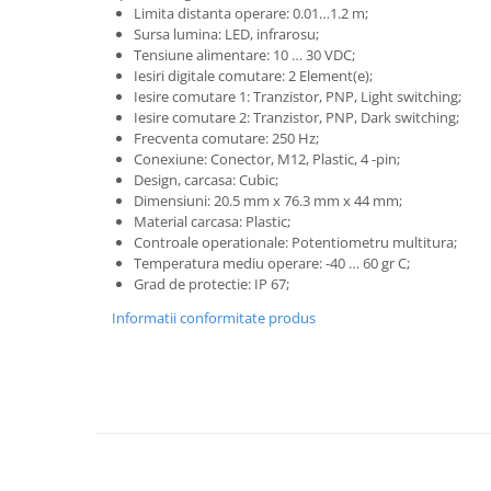
Power meter
Limita distanta operare: 0.01…1.2 m;
Sursa lumina: LED, infrarosu;
Regulatoare de temperatura si
Tensiune alimentare: 10 … 30 VDC;
proces
Iesiri digitale comutare: 2 Element(e);
Seria DTK
Iesire comutare 1: Tranzistor, PNP, Light switching;
Iesire comutare 2: Tranzistor, PNP, Dark switching;
Seria DT3
Frecventa comutare: 250 Hz;
Accesorii
Conexiune: Conector, M12, Plastic, 4 -pin;
Controler PID avansat - Blue Line
Design, carcasa: Cubic;
Dimensiuni: 20.5 mm x 76.3 mm x 44 mm;
Counter Timer Tahometru
Material carcasa: Plastic;
Controale operationale: Potentiometru multitura;
Dispozitive comunicatie
Temperatura mediu operare: -40 … 60 gr C;
Senzori industriali
Grad de protectie: IP 67;
Senzori capacitivi
Informatii conformitate produs
Senzori de presiune
Senzori distanta
Senzori fotoelectrici
Senzori inductivi
Senzori magnetici-rezistivi
Senzori ultrasonici