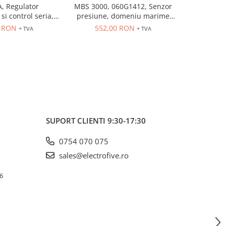
, Regulator
MBS 3000, 060G1412, Senzor
MBS 3000
si control seria,
presiune, domeniu marime
presiune
trare universala,
controlata: 0÷10 bar, iesire
controlat
6 RON
552,00 RON
552
+ TVA
+ TVA
eleu 5A, dim 48 x
4...20 mA, 9...32 V DC
4...20
48
SUPORT CLIENTI
9:30-17:30
0754 070 075
sales@electrofive.ro
 6