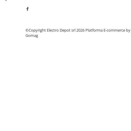
Seria Lyte
Seria PMT&PMC
Seria Sync
STEP-PS
©Copyright Electro Depot srl 2026
Platforma E-commerce by
TRIO-PS
Gomag
TRIO-UPS
UNO-PS
Contactoare
Butoane si accesorii
Lampa multi LED
Intrerupatoare de protectie
pentru motor
Direct-On-Line Starters
Relee termice
Cam Switches
Cleme sir