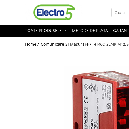
Toate Produsele
TOATE PRODUSELE
METODE DE PLATA
GARANT
Sisteme de automatizare si control
Automate programabile
Home /
Comunicare Si Masurare /
HT46CI.SL/4P-M12, s
Seria DVP-Slim PLC-CPU
Seria DVP Motion-CPU
Seria compacta AS
Simatic S7
Mini-automat programabil (Relee
inteligente)
Seria iSMART IMO
Seria EASY EATON
Terminale programabile ( HMI-uri )
Text Panel
Touch Panel / HMI