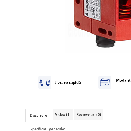
Inregistratoare
Solutii industriale Ethernet
Router si switch-uri industriale
Afisoare digitale
Actionari electrice si de miscare
Convertizoare de frecventa
Delta Electronics
Fuji Electric
Schneider Electric
Rezistente franare
Modalit
Livrare rapidă
Accesorii generale
Sisteme servo ( Servo-Drivere si
Servo-Motoare )
Soft Startere
Video
(1)
Review-uri
(0)
Comunicare Si Masurare
Descriere
Encodere
Specificatii generale: