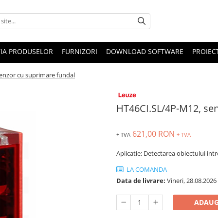
IA PRODUSELOR
FURNIZORI
DOWNLOAD SOFTWARE
PROIEC
enzor cu suprimare fundal
HT46CI.SL/4P-M12, sen
621,00 RON
+ TVA
+ TVA
Aplicatie: Detectarea obiectului intr
LA COMANDA
Data de livrare:
Vineri, 28.08.2026
ADAUG