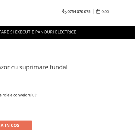
0754 070 075
0,00
TARE SI EXECUTIE PANOURI ELECTRICE
zor cu suprimare fundal
e rolele conveiorului;
A IN COS