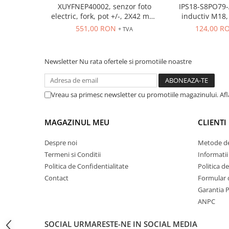
XUYFNEP40002, senzor foto
IPS18-S8PO79-
ATEX
electric, fork, pot +/-, 2X42 mm,
inductiv M18, Sn
Butoane Ex
12...24 VDC, M8
ecranat, PNP N
551,00 RON
124,00 R
+ TVA
conecto
Lampi EXIT Ex
Bariere optice de protectie
Newsletter
Nu rata ofertele si promotiile noastre
Control si comutatie
Surse de alimentare
Vreau sa primesc newsletter cu promotiile magazinului. Af
MINI-PS
Modul Buffer
MAGAZINUL MEU
CLIENTI
Module DC-UPC
Module redundanta
Despre noi
Metode de
QUINT-PS
Termeni si Conditii
Informatii
Seria Chrome
Politica de Confidentialitate
Politica d
Seria CliQ II
Contact
Formular 
Garantia 
Seria Dimensions
ANPC
Seria DRA
Seria Force-GT
SOCIAL
URMARESTE-NE IN SOCIAL MEDIA