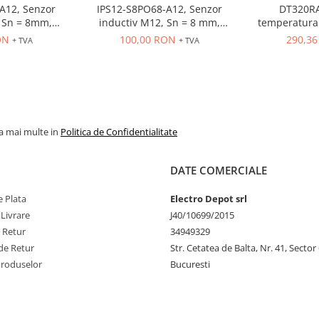
A12, Senzor
IPS12-S8PO68-A12, Senzor
DT320RA
 = 8mm,
inductiv M12, Sn = 8 mm,
temperatura 
O, 10-30 VDC,
ecranat, PNP, NO, 10-30 VDC,
80-260VAC, in
ON
100,00 RON
290,3
+ TVA
+ TVA
r M12
conector M12, 4 pini
OUT control r
la mai multe in
Politica de Confidentialitate
DATE COMERCIALE
 Plata
Electro Depot srl
 Livrare
J40/10699/2015
e Retur
34949329
de Retur
Str. Cetatea de Balta, Nr. 41, Sector
Produselor
Bucuresti