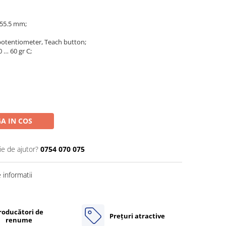
 55.5 mm;
 potentiometer, Teach button;
 … 60 gr C;
A IN COS
ie de ajutor?
0754 070 075
informatii
roducători de
Prețuri atractive
renume