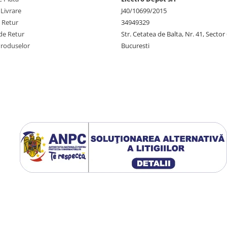
 Livrare
J40/10699/2015
e Retur
34949329
de Retur
Str. Cetatea de Balta, Nr. 41, Sector
Produselor
Bucuresti