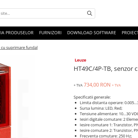
IA PRODUSELOR
FURNIZORI
DOWNLOAD SOFTWARE
PROIEC
 cu suprimare fundal
HT49C/4P-TB, senzor c
734,00 RON
+ TVA
+ TVA
Specificatii generale:
Limita distanta operare: 0.005…
Sursa lumina: LED, Red;
Tensiune alimentare: 10…30 VD
Iesiri digitale comutare: 2 Eleme
Iesire comutare 1: Tranzistor, P
Iesire comutare 2: Tranzistor, P
Frecventa comutare: 250 Hz;