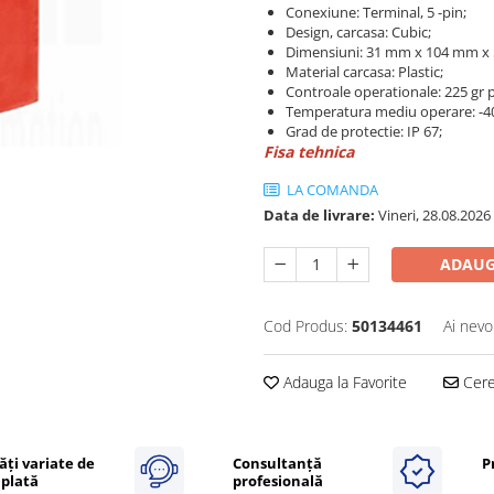
Conexiune: Terminal, 5 -pin;
Design, carcasa: Cubic;
Dimensiuni: 31 mm x 104 mm x
Material carcasa: Plastic;
Controale operationale: 225 gr
Temperatura mediu operare: -40
Grad de protectie: IP 67;
Fisa tehnica
LA COMANDA
Data de livrare:
Vineri, 28.08.2026
ADAUG
Cod Produs:
50134461
Ai nevo
Adauga la Favorite
Cere 
ăți variate de
Consultanță
P
plată
profesională