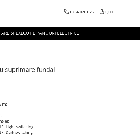
0754 070 075
0,00
TARE SI EXECUTIE PANOURI ELECTRICE
u suprimare fundal
3 m;
C;
nt(e);
NP, Light switching;
NP, Dark switching;