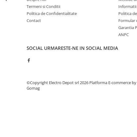
Seria Lyte
Termeni si Conditii
Informatii
Seria PMT&PMC
Politica de Confidentialitate
Politica d
Seria Sync
Contact
Formular 
STEP-PS
Garantia 
TRIO-PS
ANPC
TRIO-UPS
SOCIAL
URMARESTE-NE IN SOCIAL MEDIA
UNO-PS
Contactoare
Butoane si accesorii
Lampa multi LED
©Copyright Electro Depot srl 2026
Platforma E-commerce by
Intrerupatoare de protectie
Gomag
pentru motor
Direct-On-Line Starters
Relee termice
Cam Switches
Cleme sir