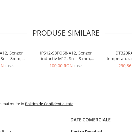
PRODUSE SIMILARE
A12, Senzor
IPS12-S8PO68-A12, Senzor
DT320RA
 = 8mm,
inductiv M12, Sn = 8 mm,
temperatura 
O, 10-30 VDC,
ecranat, PNP, NO, 10-30 VDC,
80-260VAC, in
ON
100,00 RON
290,3
+ TVA
+ TVA
r M12
conector M12, 4 pini
OUT control r
la mai multe in
Politica de Confidentialitate
DATE COMERCIALE
 Plata
Electro Depot srl