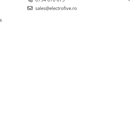
sales@electrofive.ro
 6