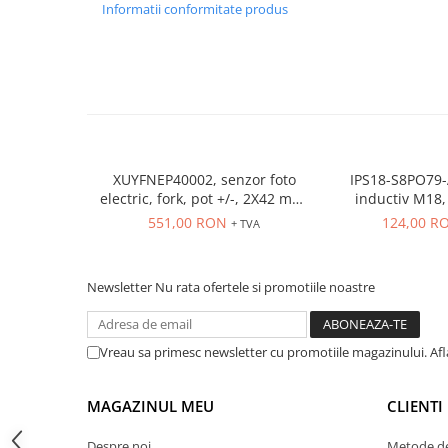
Informatii conformitate produs
ATEX
Butoane Ex
Lampi EXIT Ex
Bariere optice de protectie
Control si comutatie
Surse de alimentare
XUYFNEP40002, senzor foto
IPS18-S8PO79-
MINI-PS
electric, fork, pot +/-, 2X42 mm,
inductiv M18, Sn
12...24 VDC, M8
ecranat, PNP N
Modul Buffer
551,00 RON
124,00 R
+ TVA
conecto
Module DC-UPC
Module redundanta
Newsletter
Nu rata ofertele si promotiile noastre
QUINT-PS
Seria Chrome
Seria CliQ II
Vreau sa primesc newsletter cu promotiile magazinului. Af
Seria Dimensions
Seria DRA
MAGAZINUL MEU
CLIENTI
Seria Force-GT
Despre noi
Metode de