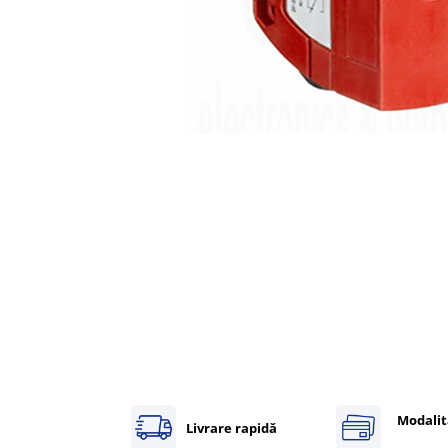
Inregistratoare
Solutii industriale Ethernet
Router si switch-uri industriale
Afisoare digitale
Actionari electrice si de miscare
Convertizoare de frecventa
Delta Electronics
Fuji Electric
Schneider Electric
Rezistente franare
Accesorii generale
Sisteme servo ( Servo-Drivere si
Servo-Motoare )
Soft Startere
Comunicare Si Masurare
Modalit
Encodere
Livrare rapidă