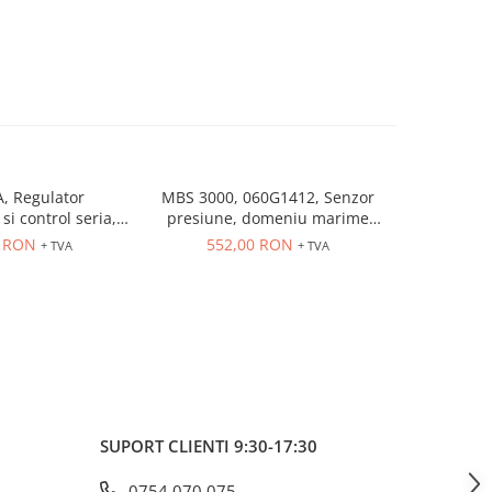
, Regulator
MBS 3000, 060G1412, Senzor
MBS 3000
si control seria,
presiune, domeniu marime
presiune
trare universala,
controlata: 0÷10 bar, iesire
controlat
6 RON
552,00 RON
552
+ TVA
+ TVA
eleu 5A, dim 48 x
4...20 mA, 9...32 V DC
4...20
48
SUPORT CLIENTI
9:30-17:30
0754 070 075