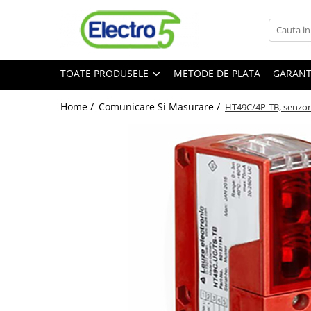
Toate Produsele
TOATE PRODUSELE
METODE DE PLATA
GARANT
Sisteme de automatizare si control
Automate programabile
Home /
Comunicare Si Masurare /
HT49C/4P-TB, senzor
Seria DVP-Slim PLC-CPU
Seria DVP Motion-CPU
Seria compacta AS
Simatic S7
Mini-automat programabil (Relee
inteligente)
Seria iSMART IMO
Seria EASY EATON
Terminale programabile ( HMI-uri )
Text Panel
Touch Panel / HMI