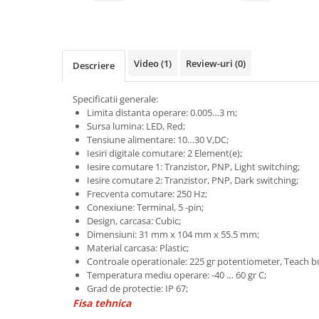
Power meter
Regulatoare de temperatura si
proces
Seria DTK
Video
(1)
Review-uri
(0)
Descriere
Seria DT3
Accesorii
Specificatii generale:
Limita distanta operare: 0.005…3 m;
Controler PID avansat - Blue Line
Sursa lumina: LED, Red;
Counter Timer Tahometru
Tensiune alimentare: 10…30 V,DC;
Iesiri digitale comutare: 2 Element(e);
Dispozitive comunicatie
Iesire comutare 1: Tranzistor, PNP, Light switching;
Iesire comutare 2: Tranzistor, PNP, Dark switching;
Senzori industriali
Frecventa comutare: 250 Hz;
Senzori capacitivi
Conexiune: Terminal, 5 -pin;
Design, carcasa: Cubic;
Senzori de presiune
Dimensiuni: 31 mm x 104 mm x 55.5 mm;
Senzori distanta
Material carcasa: Plastic;
Senzori fotoelectrici
Controale operationale: 225 gr potentiometer, Teach b
Temperatura mediu operare: -40 … 60 gr C;
Senzori inductivi
Grad de protectie: IP 67;
Senzori magnetici-rezistivi
Fisa tehnica
Senzori ultrasonici