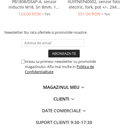
PB1808/DSAP-A, senzor
XUYFNEP40002, senzor foto
inductiv M18, Sn 8mm, 10-
electric, fork, pot +/-, 2X42
36 VDC, ecranat NO, PNP,
mm, 12...24 VDC, M8
124,00 RON
551,00 RON
+ TVA
+ TVA
precablat 2m, 3 fire
Newsletter
Nu rata ofertele si promotiile noastre
Vreau sa primesc newsletter cu promotiile
magazinului. Afla mai multe in
Politica de
Confidentialitate
MAGAZINUL MEU
CLIENTI
DATE COMERCIALE
SUPORT CLIENTI
9:30-17:30