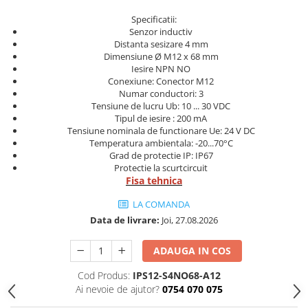
Cleme 4mm
Specificatii:
Cleme 6mm
Senzor inductiv
Distanta sesizare 4 mm
Intrerupator general
Dimensiune Ø M12 x 68 mm
Iesire NPN NO
Conexiune: Conector M12
Numar conductori: 3
Tensiune de lucru Ub: 10 ... 30 VDC
Tipul de iesire : 200 mA
Tensiune nominala de functionare Ue: 24 V DC
Temperatura ambientala: -20...70°C
Grad de protectie IP: IP67
Protectie la scurtcircuit
Fisa tehnica
LA COMANDA
Data de livrare:
Joi, 27.08.2026
ADAUGA IN COS
Cod Produs:
IPS12-S4NO68-A12
Ai nevoie de ajutor?
0754 070 075