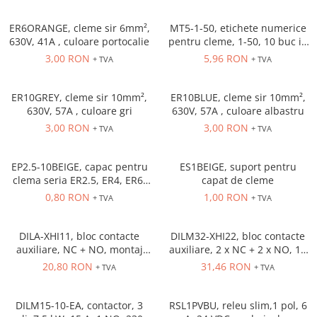
Solutii industriale Ethernet
Senzori distanta
STEP-PS
Router si switch-uri industriale
ER6ORANGE, cleme sir 6mm²,
MT5-1-50, etichete numerice
Senzori fotoelectrici
TRIO-PS
Afisoare digitale
630V, 41A , culoare portocalie
pentru cleme, 1-50, 10 buc in
Senzori inductivi
TRIO-UPS
cutie
3,00 RON
5,96 RON
+ TVA
+ TVA
Senzori magnetici-rezistivi
UNO-PS
Senzori ultrasonici
Contactoare
ER10GREY, cleme sir 10mm²,
ER10BLUE, cleme sir 10mm²,
Butoane si accesorii
630V, 57A , culoare gri
630V, 57A , culoare albastru
3,00 RON
3,00 RON
+ TVA
+ TVA
Lampa multi LED
Intrerupatoare de protectie
pentru motor
EP2.5-10BEIGE, capac pentru
ES1BEIGE, suport pentru
clema seria ER2.5, ER4, ER6,
capat de cleme
Direct-On-Line Starters
ER10 Beige
0,80 RON
1,00 RON
+ TVA
+ TVA
Relee termice
Cam Switches
DILA-XHI11, bloc contacte
DILM32-XHI22, bloc contacte
auxiliare, NC + NO, montaj
auxiliare, 2 x NC + 2 x NO, 16
Cleme sir
frontal
A, montaj frontal
20,80 RON
31,46 RON
+ TVA
+ TVA
Accesorii cleme
Cleme 10mm
DILM15-10-EA, contactor, 3
RSL1PVBU, releu slim,1 pol, 6
Cleme 2.5mm