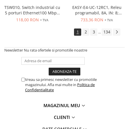
PG13.5
RS-485
TSW010, Switch industrial cu
EASY-E4-UC-12RC1, Releu
5 porturi Ethernet100 Mbps,
programabil, 8A, IN: 8;
montaj pe sina
Int.analogica: 4
118,00 RON
733,36 RON
+ TVA
+ TVA
1
2
3
134
...
Newsletter
Nu rata ofertele si promotiile noastre
Vreau sa primesc newsletter cu promotiile
magazinului. Afla mai multe in
Politica de
Confidentialitate
MAGAZINUL MEU
CLIENTI