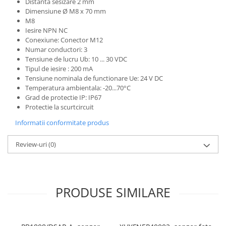
Distanta sesizare 2 mm
Seria Lyte
Dimensiune Ø M8 x 70 mm
Seria PMT&PMC
M8
Seria Sync
Iesire NPN NC
Conexiune: Conector M12
STEP-PS
Numar conductori: 3
TRIO-PS
Tensiune de lucru Ub: 10 ... 30 VDC
TRIO-UPS
Tipul de iesire : 200 mA
Tensiune nominala de functionare Ue: 24 V DC
UNO-PS
Temperatura ambientala: -20...70°C
Contactoare
Grad de protectie IP: IP67
Protectie la scurtcircuit
Butoane si accesorii
Informatii conformitate produs
Lampa multi LED
Intrerupatoare de protectie
Review-uri
(0)
pentru motor
Direct-On-Line Starters
Relee termice
PRODUSE SIMILARE
Cam Switches
Cleme sir