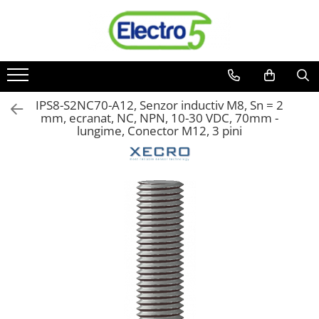
Toate Produsele
Sisteme de automatizare si control
Automate programabile
IPS8-S2NC70-A12, Senzor inductiv M8, Sn = 2
mm, ecranat, NC, NPN, 10-30 VDC, 70mm -
Seria DVP-Slim PLC-CPU
lungime, Conector M12, 3 pini
Seria DVP Motion-CPU
Seria compacta AS
Simatic S7
Mini-automat programabil (Relee
inteligente)
Seria iSMART IMO
Seria EASY EATON
Terminale programabile ( HMI-uri )
Text Panel
Touch Panel / HMI