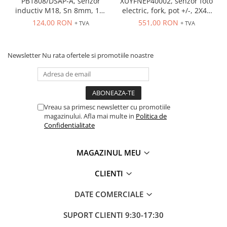
Accesorii cleme
PB1808/DSAP-A, senzor
XUYFNEP40002, senzor foto
inductiv M18, Sn 8mm, 10-
electric, fork, pot +/-, 2X42
Cleme 10mm
36 VDC, ecranat NO, PNP,
mm, 12...24 VDC, M8
124,00 RON
551,00 RON
+ TVA
+ TVA
Cleme 2.5mm
precablat 2m, 3 fire
Cleme 4mm
Cleme 6mm
Newsletter
Nu rata ofertele si promotiile noastre
Intrerupator general
Convertor semnal si adaptor
Cutie distributie
Vreau sa primesc newsletter cu promotiile
Lichidare stoc
magazinului. Afla mai multe in
Politica de
Limitatoare
Confidentialitate
Limitatoare de siguranta
Limitatori tip pedala
MAGAZINUL MEU
Standard Heavy Duty
CLIENTI
Protectia circuitului
DATE COMERCIALE
Dispozitiv de detectare a
defectelor de arc electric AFDD+
SUPORT CLIENTI
9:30-17:30
Limitator de supratensiuni