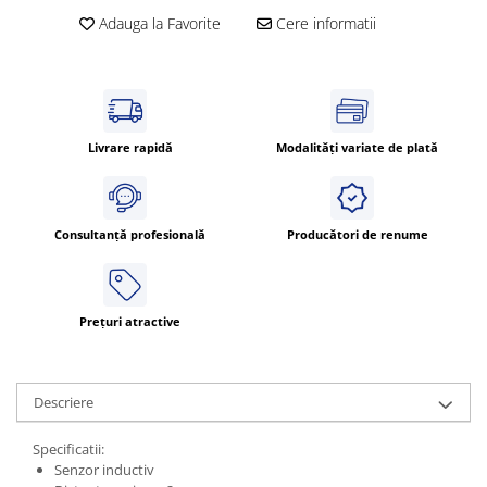
ATEX
Adauga la Favorite
Cere informatii
Butoane Ex
Lampi EXIT Ex
Bariere optice de protectie
Control si comutatie
Livrare rapidă
Modalități variate de plată
Surse de alimentare
MINI-PS
Consultanță profesională
Producători de renume
Modul Buffer
Module DC-UPC
Module redundanta
QUINT-PS
Prețuri atractive
Seria Chrome
Seria CliQ II
Descriere
Seria Dimensions
Seria DRA
Specificatii:
Seria Force-GT
Senzor inductiv