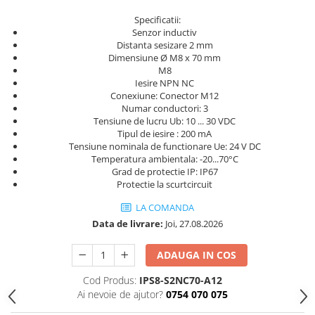
Power meter
Specificatii:
Regulatoare de temperatura si
Senzor inductiv
proces
Distanta sesizare 2 mm
Dimensiune Ø M8 x 70 mm
Seria DTK
M8
Seria DT3
Iesire NPN NC
Conexiune: Conector M12
Accesorii
Numar conductori: 3
Controler PID avansat - Blue Line
Tensiune de lucru Ub: 10 ... 30 VDC
Tipul de iesire : 200 mA
Counter Timer Tahometru
Tensiune nominala de functionare Ue: 24 V DC
Dispozitive comunicatie
Temperatura ambientala: -20...70°C
Grad de protectie IP: IP67
Senzori industriali
Protectie la scurtcircuit
Senzori capacitivi
LA COMANDA
Senzori de presiune
Data de livrare:
Joi, 27.08.2026
Senzori distanta
ADAUGA IN COS
Senzori fotoelectrici
Senzori inductivi
Cod Produs:
IPS8-S2NC70-A12
Senzori magnetici-rezistivi
Ai nevoie de ajutor?
0754 070 075
Senzori ultrasonici