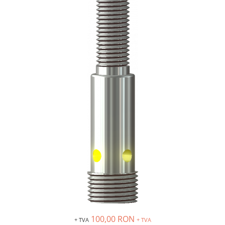
Inregistratoare
Solutii industriale Ethernet
Router si switch-uri industriale
Afisoare digitale
Actionari electrice si de miscare
Convertizoare de frecventa
Delta Electronics
Fuji Electric
Schneider Electric
Rezistente franare
Accesorii generale
Sisteme servo ( Servo-Drivere si
Servo-Motoare )
Soft Startere
Comunicare Si Masurare
Encodere
100,00 RON
+ TVA
+ TVA