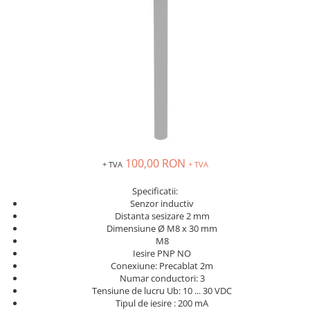
Solutii industriale Ethernet
Senzori distanta
STEP-PS
Router si switch-uri industriale
Senzori fotoelectrici
TRIO-PS
Afisoare digitale
Senzori inductivi
TRIO-UPS
Senzori magnetici-rezistivi
UNO-PS
Senzori ultrasonici
Contactoare
Butoane si accesorii
Lampa multi LED
Intrerupatoare de protectie
100,00 RON
pentru motor
+ TVA
+ TVA
Direct-On-Line Starters
Specificatii:
Senzor inductiv
Relee termice
Distanta sesizare 2 mm
Cam Switches
Dimensiune Ø M8 x 30 mm
M8
Cleme sir
Iesire PNP NO
Conexiune: Precablat 2m
Accesorii cleme
Numar conductori: 3
Cleme 10mm
Tensiune de lucru Ub: 10 ... 30 VDC
Cleme 2.5mm
Tipul de iesire : 200 mA