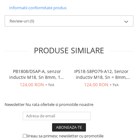
Informatii conformitate produs
Review-uri
(0)
PRODUSE SIMILARE
PB1808/DSAP-A, senzor
IPS18-S8PO79-A12, Senzor
inductiv M18, Sn 8mm, 10-
inductiv M18, Sn = 8mm,
36 VDC, ecranat NO, PNP,
ecranat, PNP NO, 10-30
124,00 RON
124,00 RON
+ TVA
+ TVA
precablat 2m, 3 fire
VDC, conector M12
Newsletter
Nu rata ofertele si promotiile noastre
Vreau sa primesc newsletter cu promotiile