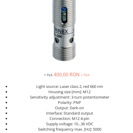
Solutii industriale Ethernet
Senzori distanta
STEP-PS
Router si switch-uri industriale
Senzori fotoelectrici
TRIO-PS
Afisoare digitale
Senzori inductivi
TRIO-UPS
Senzori magnetici-rezistivi
UNO-PS
Senzori ultrasonici
Contactoare
Butoane si accesorii
Lampa multi LED
Intrerupatoare de protectie
pentru motor
400,00 RON
+ TVA
+ TVA
Direct-On-Line Starters
Light source: Laser class 2, red 660 nm
Relee termice
Housing size [mm]: M12
Cam Switches
Sensitivity adjustment: 3-turn potentiometer
Polarity: PNP
Cleme sir
Output: Dark-on
Interface: Standard output
Accesorii cleme
Connection: M12 4-pin
Cleme 10mm
Supply voltage: 10...36 VDC
Switching frequency max. [Hz]: 5000
Cleme 2.5mm