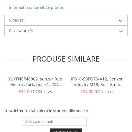
Informatii conformitate produs
Video
(1)
Review-uri
(0)
PRODUSE SIMILARE
XUYFNEP40002, senzor foto
IPS18-S8PO79-A12, Senzor
electric, fork, pot +/-, 2X42
inductiv M18, Sn = 8mm,
mm, 12...24 VDC, M8
ecranat, PNP NO, 10-30
551,00 RON
124,00 RON
+ TVA
+ TVA
VDC, conector M12
Newsletter
Nu rata ofertele si promotiile noastre