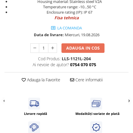
Housing material: Stainless steel V2A
Cleme 4mm
Temperature range: -10...50 °C
Cleme 6mm
Enclosure rating (IP): IP 67
Fisa tehnica
Intrerupator general
LA COMANDA
Data de livrare:
Miercuri, 19.08.2026
ADAUGA IN COS
Cod Produs:
LLS-1121L-204
Ai nevoie de ajutor?
0754 070 075
Adauga la Favorite
Cere informatii
Livrare rapidă
Modalități variate de plată