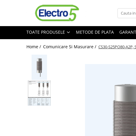
Toate Produsele
TOATE PRODUSELE
METODE DE PLATA
GARANT
Sisteme de automatizare si control
Automate programabile
Home /
Comunicare Si Masurare /
CS30-S25PO80-A2P, Se
Seria DVP-Slim PLC-CPU
Seria DVP Motion-CPU
Seria compacta AS
Simatic S7
Mini-automat programabil (Relee
inteligente)
Seria iSMART IMO
Seria EASY EATON
Terminale programabile ( HMI-uri )
Text Panel
Touch Panel / HMI