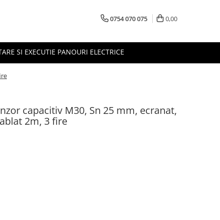
0754 070 075
0,00
TARE SI EXECUTIE PANOURI ELECTRICE
ire
zor capacitiv M30, Sn 25 mm, ecranat,
blat 2m, 3 fire