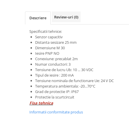
Power meter
Regulatoare de temperatura si
proces
Review-uri
(0)
Descriere
Seria DTK
Specificatii tehnice:
Seria DT3
Senzor capacitiv
Accesorii
Distanta sesizare 25 mm
Controler PID avansat - Blue Line
Dimensiune M 30
Iesire PNP NO
Counter Timer Tahometru
Conexiune: precablat 2m
Numar conductori: 3
Dispozitive comunicatie
Tensiune de lucru Ub: 10 ... 30 VDC
Senzori industriali
Tipul de iesire : 200 mA
Tensiune nominala de functionare Ue: 24 V DC
Senzori capacitivi
Temperatura ambientala: -20...70°C
Senzori de presiune
Grad de protectie IP: IP67
Protectie la scurtcircuit
Senzori distanta
Fisa tehnica
Senzori fotoelectrici
Informatii conformitate produs
Senzori inductivi
Senzori magnetici-rezistivi
Senzori ultrasonici