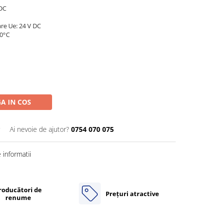
VDC
re Ue: 24 V DC
70°C
A IN COS
P
Ai nevoie de ajutor?
0754 070 075
informatii
roducători de
Prețuri atractive
renume