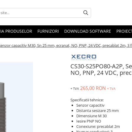
IA PRODUSELOR
FURNIZORI
DOWNLOAD SOFTWARE
PROIEC
nzor capacitiv M30, Sn 25 mm, ecranat, NO, PNP, 24 VDC, precablat 2m, 3 f
CS30-S25PO80-A2P, Sen
NO, PNP, 24 VDC, preca
265,00 RON
+ TVA
+ TVA
Specificatii tehnice:
Senzor capacitiv
Distanta sesizare 25 mm
Dimensiune M 30
Iesire PNP NO
Conexiune: precablat 2m
Numar conductori: 3