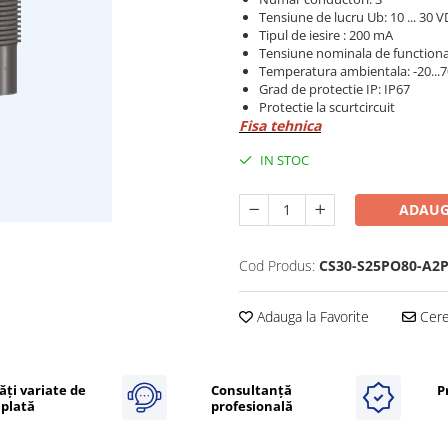
Tensiune de lucru Ub: 10 ... 30 
Tipul de iesire : 200 mA
Tensiune nominala de functiona
Temperatura ambientala: -20...
Grad de protectie IP: IP67
Protectie la scurtcircuit
Fisa tehnica
IN STOC
ADAUG
Cod Produs:
CS30-S25PO80-A2
Adauga la Favorite
Cere 
ăți variate de
Consultanță
P
plată
profesională