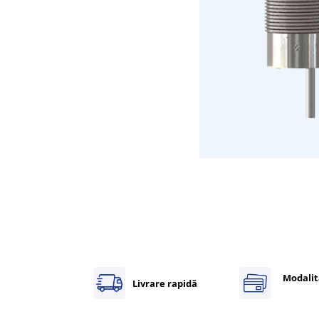
Inregistratoare
Solutii industriale Ethernet
Router si switch-uri industriale
Afisoare digitale
Actionari electrice si de miscare
Convertizoare de frecventa
Delta Electronics
Fuji Electric
Schneider Electric
Rezistente franare
Accesorii generale
Sisteme servo ( Servo-Drivere si
Servo-Motoare )
Soft Startere
Modalit
Comunicare Si Masurare
Livrare rapidă
Encodere