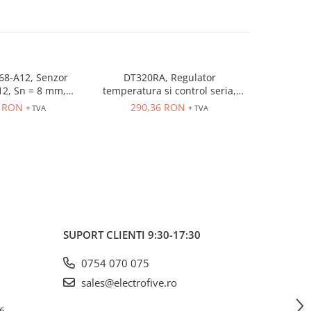
68-A12, Senzor
DT320RA, Regulator
MBS 3000
12, Sn = 8 mm,
temperatura si control seria,
presiune
, NO, 10-30 VDC,
80-260VAC, intrare universala,
controlat
0 RON
290,36 RON
552
+ TVA
+ TVA
 M12, 4 pini
OUT control releu 5A, dim 48 x
4...20
48
SUPORT CLIENTI
9:30-17:30
0754 070 075
sales@electrofive.ro
 6