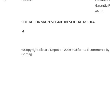
Seria Lyte
Garantia 
Seria PMT&PMC
ANPC
Seria Sync
STEP-PS
SOCIAL
URMARESTE-NE IN SOCIAL MEDIA
TRIO-PS
TRIO-UPS
UNO-PS
Contactoare
©Copyright Electro Depot srl 2026
Platforma E-commerce by
Butoane si accesorii
Gomag
Lampa multi LED
Intrerupatoare de protectie
pentru motor
Direct-On-Line Starters
Relee termice
Cam Switches
Cleme sir