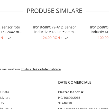
PRODUSE SIMILARE
 senzor foto
IPS18-S8PO79-A12, Senzor
IPS12-S8PO
t +/-, 2X42 mm,
inductiv M18, Sn = 8mm,
inductiv M
VDC, M8
ecranat, PNP NO, 10-30 VDC,
ecranat, PNP
ON
124,00 RON
100,0
+ TVA
+ TVA
conector M12
conector
la mai multe in
Politica de Confidentialitate
DATE COMERCIALE
 Plata
Electro Depot srl
 Livrare
J40/10699/2015
e Retur
34949329
de Retur
Str. Cetatea de Balta, Nr. 41, Sector