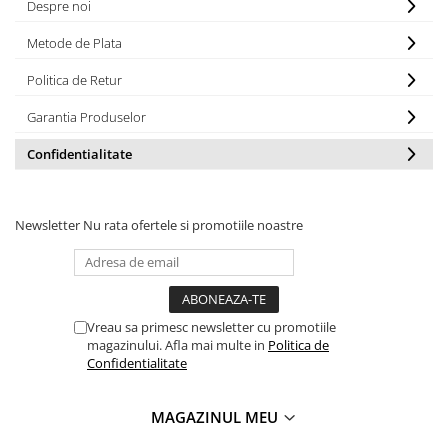
Solutii industriale Ethernet
Despre noi
Senzori distanta
STEP-PS
Router si switch-uri industriale
Senzori fotoelectrici
Metode de Plata
TRIO-PS
Afisoare digitale
Senzori inductivi
TRIO-UPS
Politica de Retur
Senzori magnetici-rezistivi
UNO-PS
Garantia Produselor
Senzori ultrasonici
Contactoare
Butoane si accesorii
Confidentialitate
Lampa multi LED
Intrerupatoare de protectie
Newsletter
Nu rata ofertele si promotiile noastre
pentru motor
Direct-On-Line Starters
Relee termice
Cam Switches
Vreau sa primesc newsletter cu promotiile
magazinului. Afla mai multe in
Politica de
Cleme sir
Confidentialitate
Accesorii cleme
Cleme 10mm
MAGAZINUL MEU
Cleme 2.5mm