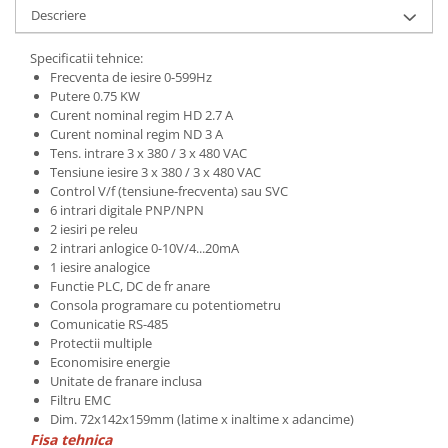
Descriere
Specificatii tehnice:
Frecventa de iesire 0-599Hz
Putere 0.75 KW
Curent nominal regim HD 2.7 A
Curent nominal regim ND 3 A
Tens. intrare 3 x 380 / 3 x 480 VAC
Tensiune iesire 3 x 380 / 3 x 480 VAC
Control V/f (tensiune-frecventa) sau SVC
6 intrari digitale PNP/NPN
2 iesiri pe releu
2 intrari anlogice 0-10V/4...20mA
1 iesire analogice
Functie PLC, DC de fr anare
Consola programare cu potentiometru
Comunicatie RS-485
Protectii multiple
Economisire energie
Unitate de franare inclusa
Filtru EMC
Dim. 72x142x159mm (latime x inaltime x adancime)
Fisa tehnica