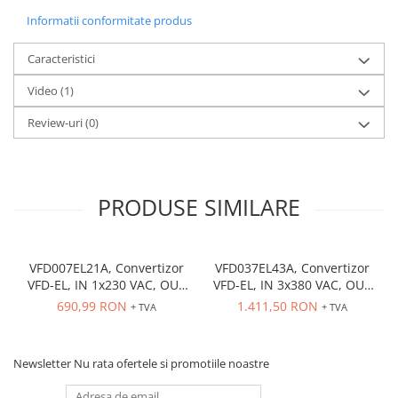
Informatii conformitate produs
Caracteristici
Video
(1)
Review-uri
(0)
PRODUSE SIMILARE
VFD007EL21A, Convertizor
VFD037EL43A, Convertizor
VFD-EL, IN 1x230 VAC, OUT
VFD-EL, IN 3x380 VAC, OUT
3x230 VAC, 0.75 kW, 4.2 A,
3x380 VAC, 3.7kW, 8.2 A,
690,99 RON
1.411,50 RON
+ TVA
+ TVA
control tensiune/frecventa,
control tensiune/frecventa,
Functie PID, RS-485, Filtru
Functie PID, RS-485, Filtru
EMI inclus
EMI inclus
Newsletter
Nu rata ofertele si promotiile noastre