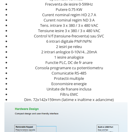
Frecventa de iesire 0-599Hz
Cleme 4mm
Putere 0.75 KW
Cleme 6mm
Curent nominal regim HD 2.7 A
Intrerupator general
Curent nominal regim ND 3 A
Tens. intrare 3 x 380 / 3 x 480 VAC
Tensiune iesire 3 x 380 / 3 x 480 VAC
Control V/f (tensiune-frecventa) sau SVC
6 intrari digitale PNP/NPN
2 iesiri pe releu
2 intrari anlogice 0-10V/4...20mA
1 iesire analogice
Functie PLC, DC de fr anare
Consola programare cu potentiometru
Comunicatie RS-485
Protectii multiple
Economisire energie
Unitate de franare inclusa
Filtru EMC
Dim. 72x142x159mm (latime x inaltime x adancime)