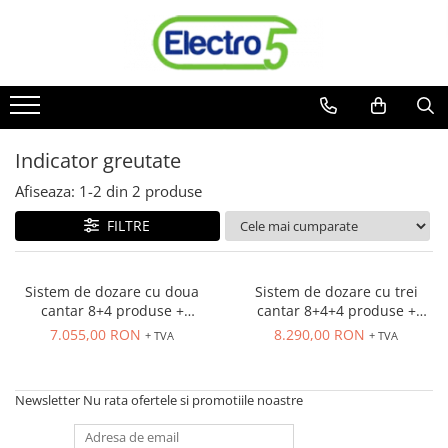
Toate Produsele
Sisteme de automatizare si control
Automate programabile
Indicator greutate
Seria DVP-Slim PLC-CPU
Seria DVP Motion-CPU
Afiseaza:
1-
2
din
2
produse
Seria compacta AS
FILTRE
Simatic S7
Mini-automat programabil (Relee
inteligente)
Sistem de dozare cu doua
Sistem de dozare cu trei
cantar 8+4 produse +
cantar 8+4+4 produse +
Seria iSMART IMO
numarator de litri 20 de
numarator de litri 20 de
7.055,00 RON
8.290,00 RON
+ TVA
+ TVA
Seria EASY EATON
formule
formule
Terminale programabile ( HMI-uri )
Newsletter
Nu rata ofertele si promotiile noastre
Text Panel
Touch Panel / HMI