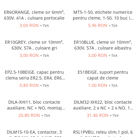
Solutii industriale Ethernet
Senzori distanta
STEP-PS
Router si switch-uri industriale
ER6ORANGE, cleme sir 6mm²,
MT5-1-50, etichete numerice
Senzori fotoelectrici
TRIO-PS
Afisoare digitale
630V, 41A , culoare portocalie
pentru cleme, 1-50, 10 buc in
Senzori inductivi
TRIO-UPS
cutie
3,00 RON
5,96 RON
+ TVA
+ TVA
Senzori magnetici-rezistivi
UNO-PS
Senzori ultrasonici
Contactoare
ER10GREY, cleme sir 10mm²,
ER10BLUE, cleme sir 10mm²,
Butoane si accesorii
630V, 57A , culoare gri
630V, 57A , culoare albastru
3,00 RON
3,00 RON
+ TVA
+ TVA
Lampa multi LED
Intrerupatoare de protectie
pentru motor
EP2.5-10BEIGE, capac pentru
ES1BEIGE, suport pentru
clema seria ER2.5, ER4, ER6,
capat de cleme
Direct-On-Line Starters
ER10 Beige
0,80 RON
1,00 RON
+ TVA
+ TVA
Relee termice
Cam Switches
DILA-XHI11, bloc contacte
DILM32-XHI22, bloc contacte
auxiliare, NC + NO, montaj
auxiliare, 2 x NC + 2 x NO, 16
Cleme sir
frontal
A, montaj frontal
20,80 RON
31,46 RON
+ TVA
+ TVA
Accesorii cleme
Cleme 10mm
DILM15-10-EA, contactor, 3
RSL1PVBU, releu slim,1 pol, 6
Cleme 2.5mm