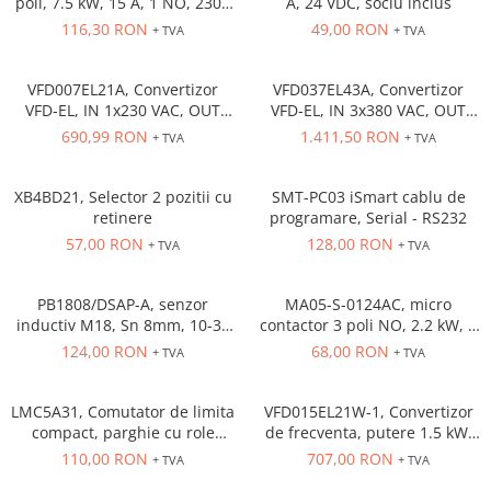
poli, 7.5 kW, 15 A, 1 NO, 230V
A, 24 VDC, soclu inclus
Cleme 4mm
AC
116,30 RON
49,00 RON
+ TVA
+ TVA
Cleme 6mm
Intrerupator general
VFD007EL21A, Convertizor
VFD037EL43A, Convertizor
VFD-EL, IN 1x230 VAC, OUT
VFD-EL, IN 3x380 VAC, OUT
3x230 VAC, 0.75 kW, 4.2 A,
3x380 VAC, 3.7kW, 8.2 A,
690,99 RON
1.411,50 RON
+ TVA
+ TVA
control tensiune/frecventa,
control tensiune/frecventa,
Functie PID, RS-485, Filtru EMI
Functie PID, RS-485, Filtru EMI
inclus
inclus
XB4BD21, Selector 2 pozitii cu
SMT-PC03 iSmart cablu de
retinere
programare, Serial - RS232
57,00 RON
128,00 RON
+ TVA
+ TVA
PB1808/DSAP-A, senzor
MA05-S-0124AC, micro
inductiv M18, Sn 8mm, 10-36
contactor 3 poli NO, 2.2 kW, 5
VDC, ecranat NO, PNP,
A, Aux Cont 1NC , bobina 24 V
124,00 RON
68,00 RON
+ TVA
+ TVA
precablat 2m, 3 fire
AC
LMC5A31, Comutator de limita
VFD015EL21W-1, Convertizor
compact, parghie cu role
de frecventa, putere 1.5 kW,
NO+NC, corp metalic cu
7.5 A, IN: 1 x 230 VAC, OUT: 3
110,00 RON
707,00 RON
+ TVA
+ TVA
actiune rapida, 1 x intrare
x 230 VAC, consola integrata,