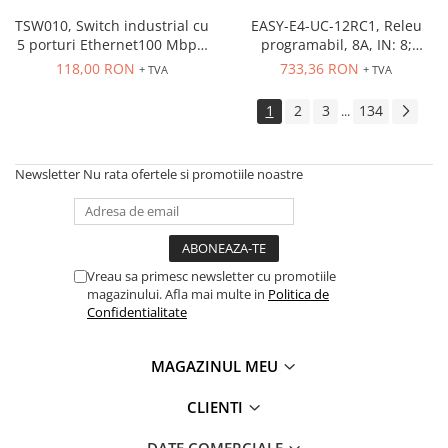
PG13.5
RS-485
TSW010, Switch industrial cu
EASY-E4-UC-12RC1, Releu
5 porturi Ethernet100 Mbps,
programabil, 8A, IN: 8;
montaj pe sina
Int.analogica: 4
118,00 RON
733,36 RON
+ TVA
+ TVA
1
2
3
134
...
Newsletter
Nu rata ofertele si promotiile noastre
Vreau sa primesc newsletter cu promotiile
magazinului. Afla mai multe in
Politica de
Confidentialitate
MAGAZINUL MEU
CLIENTI