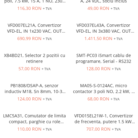
poli, 7.5 kW, 15 A, 1 NO, 230V
A, 24 VDC, soclu inclus
Cleme 4mm
AC
116,30 RON
49,00 RON
+ TVA
+ TVA
Cleme 6mm
Intrerupator general
VFD007EL21A, Convertizor
VFD037EL43A, Convertizor
VFD-EL, IN 1x230 VAC, OUT
VFD-EL, IN 3x380 VAC, OUT
3x230 VAC, 0.75 kW, 4.2 A,
3x380 VAC, 3.7kW, 8.2 A,
690,99 RON
1.411,50 RON
+ TVA
+ TVA
control tensiune/frecventa,
control tensiune/frecventa,
Functie PID, RS-485, Filtru EMI
Functie PID, RS-485, Filtru EMI
inclus
inclus
XB4BD21, Selector 2 pozitii cu
SMT-PC03 iSmart cablu de
retinere
programare, Serial - RS232
57,00 RON
128,00 RON
+ TVA
+ TVA
PB1808/DSAP-A, senzor
MA05-S-0124AC, micro
inductiv M18, Sn 8mm, 10-36
contactor 3 poli NO, 2.2 kW, 5
VDC, ecranat NO, PNP,
A, Aux Cont 1NC , bobina 24 V
124,00 RON
68,00 RON
+ TVA
+ TVA
precablat 2m, 3 fire
AC
LMC5A31, Comutator de limita
VFD015EL21W-1, Convertizor
compact, parghie cu role
de frecventa, putere 1.5 kW,
NO+NC, corp metalic cu
7.5 A, IN: 1 x 230 VAC, OUT: 3
110,00 RON
707,00 RON
+ TVA
+ TVA
actiune rapida, 1 x intrare
x 230 VAC, consola integrata,