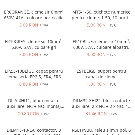
Solutii industriale Ethernet
Senzori distanta
STEP-PS
Router si switch-uri industriale
ER6ORANGE, cleme sir 6mm²,
MT5-1-50, etichete numerice
Senzori fotoelectrici
TRIO-PS
Afisoare digitale
630V, 41A , culoare portocalie
pentru cleme, 1-50, 10 buc in
Senzori inductivi
TRIO-UPS
cutie
3,00 RON
5,96 RON
+ TVA
+ TVA
Senzori magnetici-rezistivi
UNO-PS
Senzori ultrasonici
Contactoare
ER10GREY, cleme sir 10mm²,
ER10BLUE, cleme sir 10mm²,
Butoane si accesorii
630V, 57A , culoare gri
630V, 57A , culoare albastru
3,00 RON
3,00 RON
+ TVA
+ TVA
Lampa multi LED
Intrerupatoare de protectie
pentru motor
EP2.5-10BEIGE, capac pentru
ES1BEIGE, suport pentru
clema seria ER2.5, ER4, ER6,
capat de cleme
Direct-On-Line Starters
ER10 Beige
0,80 RON
1,00 RON
+ TVA
+ TVA
Relee termice
Cam Switches
DILA-XHI11, bloc contacte
DILM32-XHI22, bloc contacte
auxiliare, NC + NO, montaj
auxiliare, 2 x NC + 2 x NO, 16
Cleme sir
frontal
A, montaj frontal
20,80 RON
31,46 RON
+ TVA
+ TVA
Accesorii cleme
Cleme 10mm
DILM15-10-EA, contactor, 3
RSL1PVBU, releu slim,1 pol, 6
Cleme 2.5mm