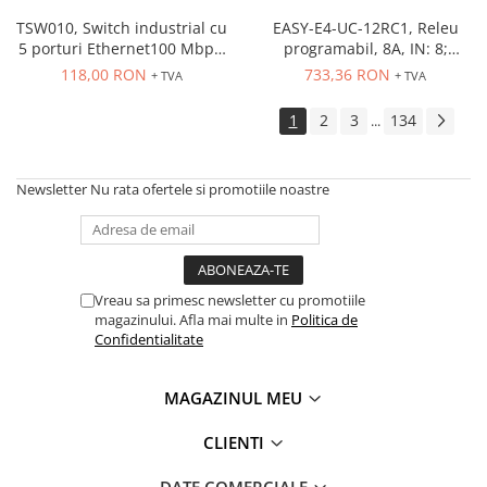
PG13.5
RS-485
TSW010, Switch industrial cu
EASY-E4-UC-12RC1, Releu
5 porturi Ethernet100 Mbps,
programabil, 8A, IN: 8;
montaj pe sina
Int.analogica: 4
118,00 RON
733,36 RON
+ TVA
+ TVA
1
2
3
134
...
Newsletter
Nu rata ofertele si promotiile noastre
Vreau sa primesc newsletter cu promotiile
magazinului. Afla mai multe in
Politica de
Confidentialitate
MAGAZINUL MEU
CLIENTI