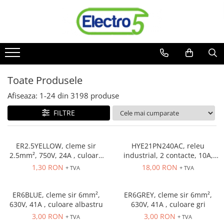
Toate Produsele
Sisteme de automatizare si control
Automate programabile
Toate Produsele
Seria DVP-Slim PLC-CPU
Seria DVP Motion-CPU
Afiseaza:
1-
24
din
3198
produse
Seria compacta AS
FILTRE
Simatic S7
Mini-automat programabil (Relee
inteligente)
ER2.5YELLOW, cleme sir
HYE21PN240AC, releu
2.5mm², 750V, 24A , culoare
industrial, 2 contacte, 10A,
Seria iSMART IMO
galbena
240 VAC
1,30 RON
18,00 RON
+ TVA
+ TVA
Seria EASY EATON
Terminale programabile ( HMI-uri )
ER6BLUE, cleme sir 6mm²,
ER6GREY, cleme sir 6mm²,
Text Panel
630V, 41A , culoare albastru
630V, 41A , culoare gri
Touch Panel / HMI
3,00 RON
3,00 RON
+ TVA
+ TVA