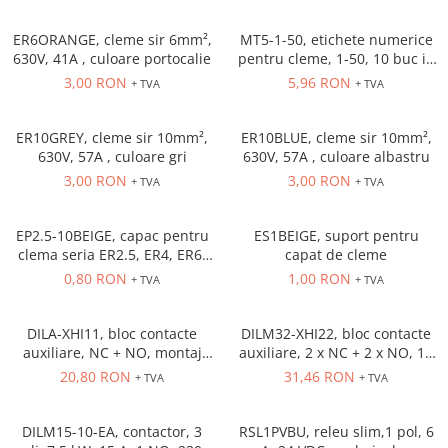
Inregistratoare
Solutii industriale Ethernet
ER6ORANGE, cleme sir 6mm²,
MT5-1-50, etichete numerice
630V, 41A , culoare portocalie
pentru cleme, 1-50, 10 buc in
Router si switch-uri industriale
cutie
3,00 RON
5,96 RON
+ TVA
+ TVA
Afisoare digitale
Actionari electrice si de miscare
ER10GREY, cleme sir 10mm²,
ER10BLUE, cleme sir 10mm²,
Convertizoare de frecventa
630V, 57A , culoare gri
630V, 57A , culoare albastru
3,00 RON
3,00 RON
Delta Electronics
+ TVA
+ TVA
Fuji Electric
Schneider Electric
EP2.5-10BEIGE, capac pentru
ES1BEIGE, suport pentru
clema seria ER2.5, ER4, ER6,
capat de cleme
Rezistente franare
ER10 Beige
0,80 RON
1,00 RON
+ TVA
+ TVA
Accesorii generale
Sisteme servo ( Servo-Drivere si
Servo-Motoare )
DILA-XHI11, bloc contacte
DILM32-XHI22, bloc contacte
auxiliare, NC + NO, montaj
auxiliare, 2 x NC + 2 x NO, 16
Soft Startere
frontal
A, montaj frontal
20,80 RON
31,46 RON
+ TVA
+ TVA
Comunicare Si Masurare
Encodere
DILM15-10-EA, contactor, 3
RSL1PVBU, releu slim,1 pol, 6