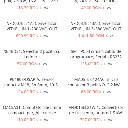
poli, 7.5 kW, 15 A, 1 NO, 230V
A, 24 VDC, soclu inclus
Power meter
AC
116,30 RON
49,00 RON
+ TVA
+ TVA
Regulatoare de temperatura si
proces
VFD007EL21A, Convertizor
VFD037EL43A, Convertizor
Seria DTK
VFD-EL, IN 1x230 VAC, OUT
VFD-EL, IN 3x380 VAC, OUT
Seria DT3
3x230 VAC, 0.75 kW, 4.2 A,
3x380 VAC, 3.7kW, 8.2 A,
690,99 RON
1.411,50 RON
+ TVA
+ TVA
Accesorii
control tensiune/frecventa,
control tensiune/frecventa,
Functie PID, RS-485, Filtru EMI
Functie PID, RS-485, Filtru EMI
Controler PID avansat - Blue Line
inclus
inclus
XB4BD21, Selector 2 pozitii cu
SMT-PC03 iSmart cablu de
Counter Timer Tahometru
retinere
programare, Serial - RS232
57,00 RON
128,00 RON
Dispozitive comunicatie
+ TVA
+ TVA
Senzori industriali
PB1808/DSAP-A, senzor
MA05-S-0124AC, micro
Senzori capacitivi
inductiv M18, Sn 8mm, 10-36
contactor 3 poli NO, 2.2 kW, 5
Senzori de presiune
VDC, ecranat NO, PNP,
A, Aux Cont 1NC , bobina 24 V
124,00 RON
68,00 RON
+ TVA
+ TVA
precablat 2m, 3 fire
AC
Senzori distanta
Senzori fotoelectrici
LMC5A31, Comutator de limita
VFD015EL21W-1, Convertizor
Senzori inductivi
compact, parghie cu role
de frecventa, putere 1.5 kW,
NO+NC, corp metalic cu
7.5 A, IN: 1 x 230 VAC, OUT: 3
Senzori magnetici-rezistivi
110,00 RON
707,00 RON
+ TVA
+ TVA
actiune rapida, 1 x intrare
x 230 VAC, consola integrata,
Senzori ultrasonici