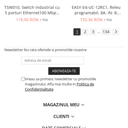
PG13.5
RS-485
ATEX
TSW010, Switch industrial cu
EASY-E4-UC-12RC1, Releu
5 porturi Ethernet100 Mbps,
programabil, 8A, IN: 8;
Butoane Ex
montaj pe sina
Int.analogica: 4
118,00 RON
733,36 RON
+ TVA
+ TVA
Lampi EXIT Ex
Bariere optice de protectie
1
2
3
134
...
Control si comutatie
Surse de alimentare
Newsletter
Nu rata ofertele si promotiile noastre
MINI-PS
Modul Buffer
Module DC-UPC
Module redundanta
Vreau sa primesc newsletter cu promotiile
magazinului. Afla mai multe in
Politica de
QUINT-PS
Confidentialitate
Seria Chrome
Seria CliQ II
MAGAZINUL MEU
Seria Dimensions
Seria DRA
CLIENTI
Seria Force-GT