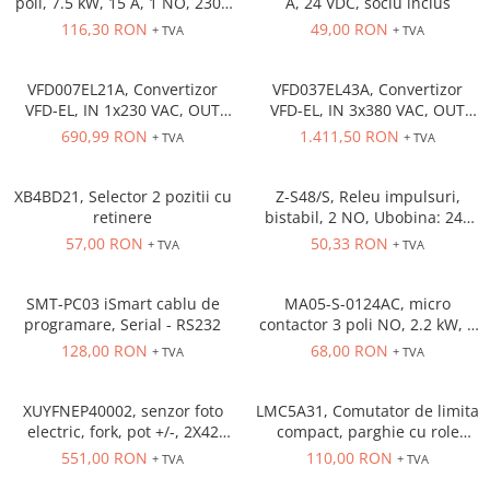
poli, 7.5 kW, 15 A, 1 NO, 230V
A, 24 VDC, soclu inclus
Cleme 4mm
AC
116,30 RON
49,00 RON
+ TVA
+ TVA
Cleme 6mm
Intrerupator general
VFD007EL21A, Convertizor
VFD037EL43A, Convertizor
VFD-EL, IN 1x230 VAC, OUT
VFD-EL, IN 3x380 VAC, OUT
3x230 VAC, 0.75 kW, 4.2 A,
3x380 VAC, 3.7kW, 8.2 A,
690,99 RON
1.411,50 RON
+ TVA
+ TVA
control tensiune/frecventa,
control tensiune/frecventa,
Functie PID, RS-485, Filtru EMI
Functie PID, RS-485, Filtru EMI
inclus
inclus
XB4BD21, Selector 2 pozitii cu
Z-S48/S, Releu impulsuri,
retinere
bistabil, 2 NO, Ubobina: 24V
DC, 48V AC, 16A
57,00 RON
50,33 RON
+ TVA
+ TVA
SMT-PC03 iSmart cablu de
MA05-S-0124AC, micro
programare, Serial - RS232
contactor 3 poli NO, 2.2 kW, 5
A, Aux Cont 1NC , bobina 24 V
128,00 RON
68,00 RON
+ TVA
+ TVA
AC
XUYFNEP40002, senzor foto
LMC5A31, Comutator de limita
electric, fork, pot +/-, 2X42
compact, parghie cu role
mm, 12...24 VDC, M8
NO+NC, corp metalic cu
551,00 RON
110,00 RON
+ TVA
+ TVA
actiune rapida, 1 x intrare