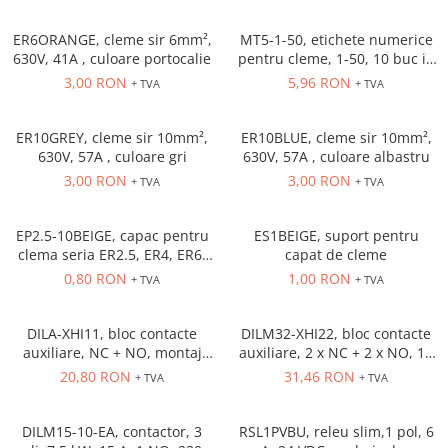
Solutii industriale Ethernet
Senzori distanta
STEP-PS
Router si switch-uri industriale
ER6ORANGE, cleme sir 6mm²,
MT5-1-50, etichete numerice
Senzori fotoelectrici
TRIO-PS
Afisoare digitale
630V, 41A , culoare portocalie
pentru cleme, 1-50, 10 buc in
Senzori inductivi
TRIO-UPS
cutie
3,00 RON
5,96 RON
+ TVA
+ TVA
Senzori magnetici-rezistivi
UNO-PS
Senzori ultrasonici
Contactoare
ER10GREY, cleme sir 10mm²,
ER10BLUE, cleme sir 10mm²,
Butoane si accesorii
630V, 57A , culoare gri
630V, 57A , culoare albastru
3,00 RON
3,00 RON
+ TVA
+ TVA
Lampa multi LED
Intrerupatoare de protectie
pentru motor
EP2.5-10BEIGE, capac pentru
ES1BEIGE, suport pentru
clema seria ER2.5, ER4, ER6,
capat de cleme
Direct-On-Line Starters
ER10 Beige
0,80 RON
1,00 RON
+ TVA
+ TVA
Relee termice
Cam Switches
DILA-XHI11, bloc contacte
DILM32-XHI22, bloc contacte
auxiliare, NC + NO, montaj
auxiliare, 2 x NC + 2 x NO, 16
Cleme sir
frontal
A, montaj frontal
20,80 RON
31,46 RON
+ TVA
+ TVA
Accesorii cleme
Cleme 10mm
DILM15-10-EA, contactor, 3
RSL1PVBU, releu slim,1 pol, 6
Cleme 2.5mm