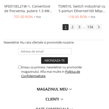
PG13.5
VFD015EL21W-1, Convertizor
TSW010, Switch industrial cu
de frecventa, putere 1.5 kW,
5 porturi Ethernet100 Mbps,
7.5 A, IN: 1 x 230 VAC, OUT: 3
montaj pe sina
707,00 RON
118,00 RON
+ TVA
+ TVA
x 230 VAC, consola integrata,
RS-485
1
2
3
134
...
Newsletter
Nu rata ofertele si promotiile noastre
Vreau sa primesc newsletter cu promotiile
magazinului. Afla mai multe in
Politica de
Confidentialitate
MAGAZINUL MEU
CLIENTI