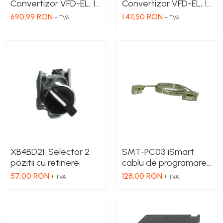
Convertizor VFD-EL, IN
Convertizor VFD-EL, IN
1x230 VAC, OUT
3x380 VAC, OUT
690,99 RON
1.411,50 RON
+ TVA
+ TVA
3x230 VAC, 0.75 kW,
3x380 VAC, 3.7kW, 8.2
4.2 A, control
A, control
tensiune/frecventa,
tensiune/frecventa,
Functie PID, RS-485,
Functie PID, RS-485,
Filtru EMI inclus
Filtru EMI inclus
XB4BD21, Selector 2
SMT-PC03 iSmart
pozitii cu retinere
cablu de programare,
Serial - RS232
57,00 RON
128,00 RON
+ TVA
+ TVA