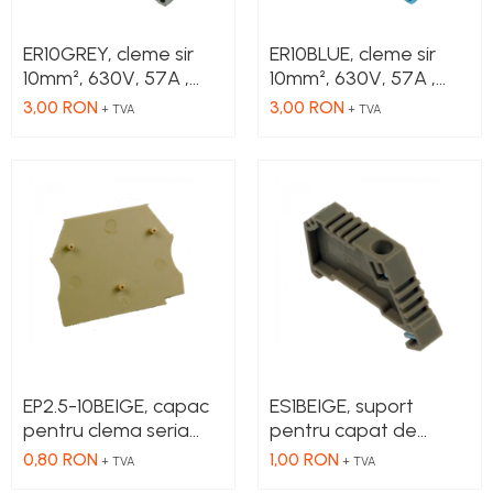
ER10GREY, cleme sir
ER10BLUE, cleme sir
10mm², 630V, 57A ,
10mm², 630V, 57A ,
culoare gri
culoare albastru
3,00 RON
3,00 RON
+ TVA
+ TVA
EP2.5-10BEIGE, capac
ES1BEIGE, suport
pentru clema seria
pentru capat de
ER2.5, ER4, ER6, ER10
cleme
0,80 RON
1,00 RON
+ TVA
+ TVA
Beige