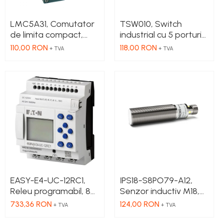
LMC5A31, Comutator
TSW010, Switch
de limita compact,
industrial cu 5 porturi
parghie cu role
Ethernet100 Mbps,
110,00 RON
118,00 RON
+ TVA
+ TVA
NO+NC, corp metalic
montaj pe sina
cu actiune rapida, 1 x
intrare PG13.5
EASY-E4-UC-12RC1,
IPS18-S8PO79-A12,
Releu programabil, 8A,
Senzor inductiv M18,
IN: 8; Int.analogica: 4
Sn = 8mm, ecranat,
733,36 RON
124,00 RON
+ TVA
+ TVA
PNP NO, 10-30 VDC,