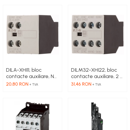
DILA-XHI11, bloc
DILM32-XHI22, bloc
contacte auxiliare, NC
contacte auxiliare, 2 x
+ NO, montaj frontal
NC + 2 x NO, 16 A,
20,80 RON
31,46 RON
+ TVA
+ TVA
montaj frontal