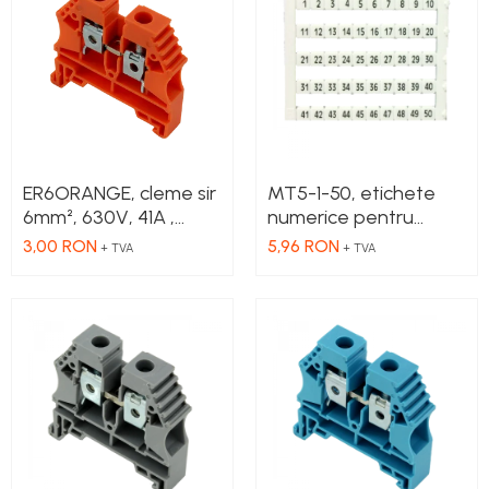
Cleme 2.5mm
Cleme 4mm
Cleme 6mm
Intrerupator general
ER6ORANGE, cleme sir
MT5-1-50, etichete
6mm², 630V, 41A ,
numerice pentru
culoare portocalie
cleme, 1-50, 10 buc in
3,00 RON
5,96 RON
+ TVA
+ TVA
cutie