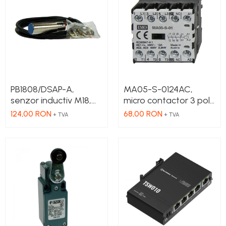
PB1808/DSAP-A,
MA05-S-0124AC,
senzor inductiv M18,
micro contactor 3 poli
Sn 8mm, 10-36 VDC,
NO, 2.2 kW, 5 A, Aux
124,00 RON
68,00 RON
+ TVA
+ TVA
ecranat NO, PNP,
Cont 1NC , bobina 24 V
precablat 2m, 3 fire
AC