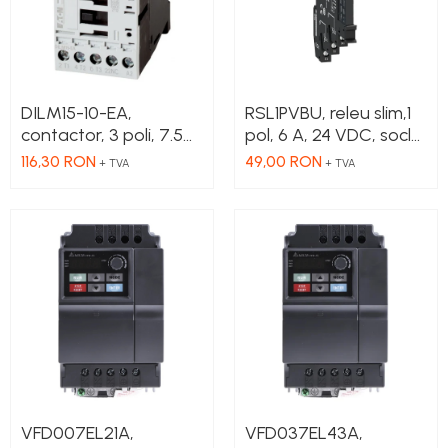
DILM15-10-EA,
RSL1PVBU, releu slim,1
contactor, 3 poli, 7.5
pol, 6 A, 24 VDC, soclu
kW, 15 A, 1 NO, 230V AC
inclus
116,30 RON
49,00 RON
+ TVA
+ TVA
VFD007EL21A,
VFD037EL43A,