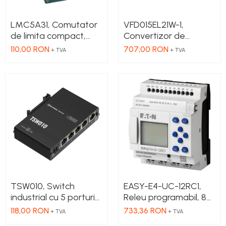
LMC5A31, Comutator
VFD015EL21W-1,
de limita compact,
Convertizor de
parghie cu role
frecventa, putere 1.5
110,00 RON
707,00 RON
+ TVA
+ TVA
NO+NC, corp metalic
kW, 7.5 A, IN: 1 x 230
cu actiune rapida, 1 x
VAC, OUT: 3 x 230
intrare PG13.5
VAC, consola
integrata, RS-485
TSW010, Switch
EASY-E4-UC-12RC1,
industrial cu 5 porturi
Releu programabil, 8A,
Ethernet100 Mbps,
IN: 8; Int.analogica: 4
118,00 RON
733,36 RON
+ TVA
+ TVA
montaj pe sina