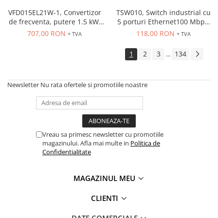
PG13.5
ATEX
VFD015EL21W-1, Convertizor
TSW010, Switch industrial cu
de frecventa, putere 1.5 kW,
5 porturi Ethernet100 Mbps,
Butoane Ex
7.5 A, IN: 1 x 230 VAC, OUT: 3
montaj pe sina
707,00 RON
118,00 RON
+ TVA
+ TVA
Lampi EXIT Ex
x 230 VAC, consola integrata,
RS-485
Bariere optice de protectie
1
2
3
134
...
Control si comutatie
Surse de alimentare
Newsletter
Nu rata ofertele si promotiile noastre
MINI-PS
Modul Buffer
Module DC-UPC
Module redundanta
Vreau sa primesc newsletter cu promotiile
magazinului. Afla mai multe in
Politica de
QUINT-PS
Confidentialitate
Seria Chrome
Seria CliQ II
MAGAZINUL MEU
Seria Dimensions
Seria DRA
CLIENTI
Seria Force-GT