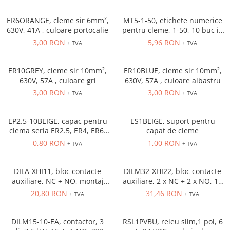
Inregistratoare
Solutii industriale Ethernet
ER6ORANGE, cleme sir 6mm²,
MT5-1-50, etichete numerice
630V, 41A , culoare portocalie
pentru cleme, 1-50, 10 buc in
Router si switch-uri industriale
cutie
3,00 RON
5,96 RON
+ TVA
+ TVA
Afisoare digitale
Actionari electrice si de miscare
ER10GREY, cleme sir 10mm²,
ER10BLUE, cleme sir 10mm²,
Convertizoare de frecventa
630V, 57A , culoare gri
630V, 57A , culoare albastru
3,00 RON
3,00 RON
Delta Electronics
+ TVA
+ TVA
Fuji Electric
Schneider Electric
EP2.5-10BEIGE, capac pentru
ES1BEIGE, suport pentru
clema seria ER2.5, ER4, ER6,
capat de cleme
Rezistente franare
ER10 Beige
0,80 RON
1,00 RON
+ TVA
+ TVA
Accesorii generale
Sisteme servo ( Servo-Drivere si
Servo-Motoare )
DILA-XHI11, bloc contacte
DILM32-XHI22, bloc contacte
auxiliare, NC + NO, montaj
auxiliare, 2 x NC + 2 x NO, 16
Soft Startere
frontal
A, montaj frontal
20,80 RON
31,46 RON
+ TVA
+ TVA
Comunicare Si Masurare
Encodere
DILM15-10-EA, contactor, 3
RSL1PVBU, releu slim,1 pol, 6