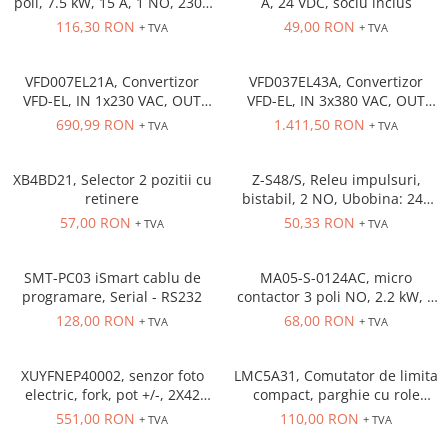
poli, 7.5 kW, 15 A, 1 NO, 230V
A, 24 VDC, soclu inclus
Power meter
AC
116,30 RON
49,00 RON
+ TVA
+ TVA
Regulatoare de temperatura si
proces
VFD007EL21A, Convertizor
VFD037EL43A, Convertizor
Seria DTK
VFD-EL, IN 1x230 VAC, OUT
VFD-EL, IN 3x380 VAC, OUT
Seria DT3
3x230 VAC, 0.75 kW, 4.2 A,
3x380 VAC, 3.7kW, 8.2 A,
690,99 RON
1.411,50 RON
+ TVA
+ TVA
Accesorii
control tensiune/frecventa,
control tensiune/frecventa,
Functie PID, RS-485, Filtru EMI
Functie PID, RS-485, Filtru EMI
Controler PID avansat - Blue Line
inclus
inclus
XB4BD21, Selector 2 pozitii cu
Z-S48/S, Releu impulsuri,
Counter Timer Tahometru
retinere
bistabil, 2 NO, Ubobina: 24V
DC, 48V AC, 16A
57,00 RON
50,33 RON
Dispozitive comunicatie
+ TVA
+ TVA
Senzori industriali
SMT-PC03 iSmart cablu de
MA05-S-0124AC, micro
Senzori capacitivi
programare, Serial - RS232
contactor 3 poli NO, 2.2 kW, 5
Senzori de presiune
A, Aux Cont 1NC , bobina 24 V
128,00 RON
68,00 RON
+ TVA
+ TVA
AC
Senzori distanta
Senzori fotoelectrici
XUYFNEP40002, senzor foto
LMC5A31, Comutator de limita
Senzori inductivi
electric, fork, pot +/-, 2X42
compact, parghie cu role
mm, 12...24 VDC, M8
NO+NC, corp metalic cu
Senzori magnetici-rezistivi
551,00 RON
110,00 RON
+ TVA
+ TVA
actiune rapida, 1 x intrare
Senzori ultrasonici