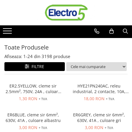
Toate Produsele
Sisteme de automatizare si control
Automate programabile
Toate Produsele
Seria DVP-Slim PLC-CPU
Seria DVP Motion-CPU
Afiseaza:
1-
24
din
3198
produse
Seria compacta AS
FILTRE
Simatic S7
Mini-automat programabil (Relee
inteligente)
ER2.5YELLOW, cleme sir
HYE21PN240AC, releu
2.5mm², 750V, 24A , culoare
industrial, 2 contacte, 10A,
Seria iSMART IMO
galbena
240 VAC
1,30 RON
18,00 RON
+ TVA
+ TVA
Seria EASY EATON
Terminale programabile ( HMI-uri )
ER6BLUE, cleme sir 6mm²,
ER6GREY, cleme sir 6mm²,
Text Panel
630V, 41A , culoare albastru
630V, 41A , culoare gri
Touch Panel / HMI
3,00 RON
3,00 RON
+ TVA
+ TVA