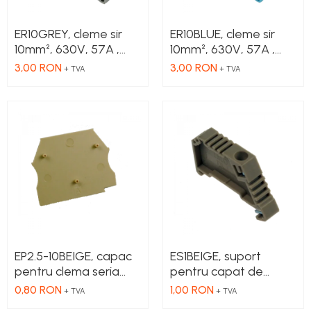
ER10GREY, cleme sir
ER10BLUE, cleme sir
10mm², 630V, 57A ,
10mm², 630V, 57A ,
culoare gri
culoare albastru
3,00 RON
3,00 RON
+ TVA
+ TVA
EP2.5-10BEIGE, capac
ES1BEIGE, suport
pentru clema seria
pentru capat de
ER2.5, ER4, ER6, ER10
cleme
0,80 RON
1,00 RON
+ TVA
+ TVA
Beige