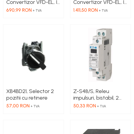
Convertizor VFD-EL, IN
Convertizor VFD-EL, IN
1x230 VAC, OUT
3x380 VAC, OUT
690,99 RON
1.411,50 RON
+ TVA
+ TVA
3x230 VAC, 0.75 kW,
3x380 VAC, 3.7kW, 8.2
4.2 A, control
A, control
tensiune/frecventa,
tensiune/frecventa,
Functie PID, RS-485,
Functie PID, RS-485,
Filtru EMI inclus
Filtru EMI inclus
XB4BD21, Selector 2
Z-S48/S, Releu
pozitii cu retinere
impulsuri, bistabil, 2
NO, Ubobina: 24V DC,
57,00 RON
50,33 RON
+ TVA
+ TVA
48V AC, 16A