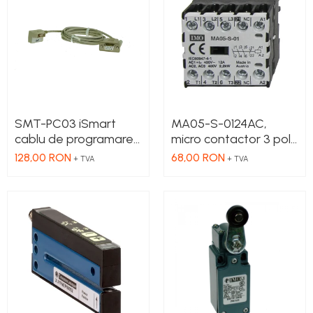
SMT-PC03 iSmart
MA05-S-0124AC,
cablu de programare,
micro contactor 3 poli
Serial - RS232
NO, 2.2 kW, 5 A, Aux
128,00 RON
68,00 RON
+ TVA
+ TVA
Cont 1NC , bobina 24 V
AC