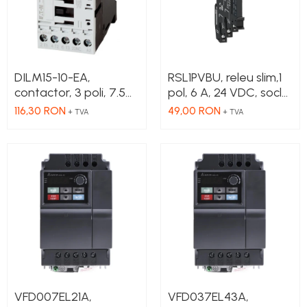
DILM15-10-EA,
RSL1PVBU, releu slim,1
contactor, 3 poli, 7.5
pol, 6 A, 24 VDC, soclu
kW, 15 A, 1 NO, 230V AC
inclus
116,30 RON
49,00 RON
+ TVA
+ TVA
VFD007EL21A,
VFD037EL43A,