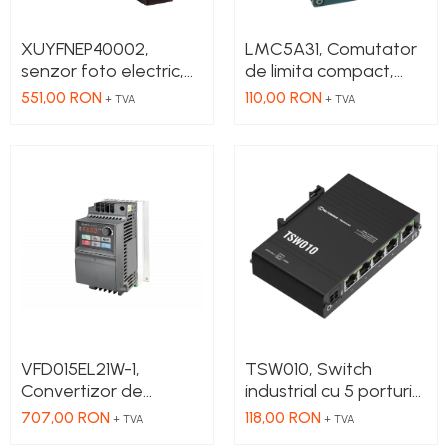
XUYFNEP40002,
LMC5A31, Comutator
senzor foto electric,
de limita compact,
fork, pot +/-, 2X42
parghie cu role
551,00 RON
110,00 RON
+ TVA
+ TVA
mm, 12...24 VDC, M8
NO+NC, corp metalic
cu actiune rapida, 1 x
intrare PG13.5
VFD015EL21W-1,
TSW010, Switch
Convertizor de
industrial cu 5 porturi
frecventa, putere 1.5
Ethernet100 Mbps,
707,00 RON
118,00 RON
+ TVA
+ TVA
kW, 7.5 A, IN: 1 x 230
montaj pe sina