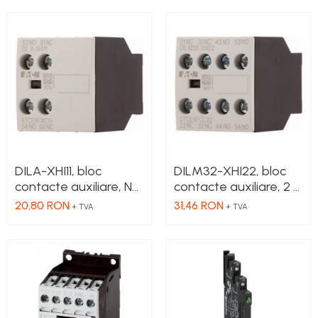
DILA-XHI11, bloc
DILM32-XHI22, bloc
contacte auxiliare, NC
contacte auxiliare, 2 x
+ NO, montaj frontal
NC + 2 x NO, 16 A,
20,80 RON
31,46 RON
+ TVA
+ TVA
montaj frontal