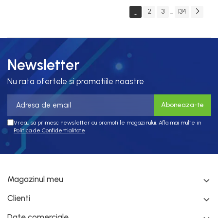
VAC, OUT: 3 x 230
1
2
3
134
...
VAC, consola
integrata, RS-485
Newsletter
Nu rata ofertele si promotiile noastre
Vreau sa primesc newsletter cu promotiile magazinului. Afla mai multe in
Politica de Confidentialitate
Magazinul meu
Clienti
Date comerciale