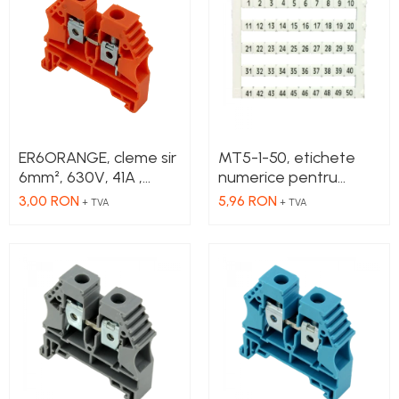
Cleme 2.5mm
Cleme 4mm
Cleme 6mm
Intrerupator general
ER6ORANGE, cleme sir
MT5-1-50, etichete
6mm², 630V, 41A ,
numerice pentru
culoare portocalie
cleme, 1-50, 10 buc in
3,00 RON
5,96 RON
+ TVA
+ TVA
cutie