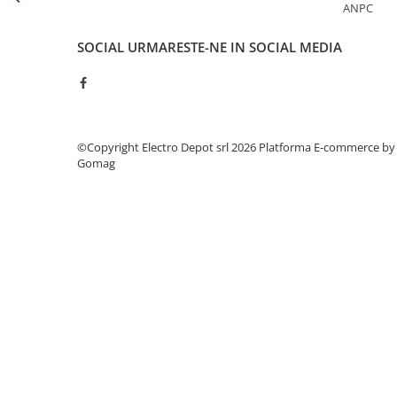
Seria Lyte
ANPC
Seria PMT&PMC
SOCIAL
URMARESTE-NE IN SOCIAL MEDIA
Seria Sync
STEP-PS
TRIO-PS
TRIO-UPS
UNO-PS
©Copyright Electro Depot srl 2026
Platforma E-commerce by
Gomag
Contactoare
Butoane si accesorii
Lampa multi LED
Intrerupatoare de protectie
pentru motor
Direct-On-Line Starters
Relee termice
Cam Switches
Cleme sir