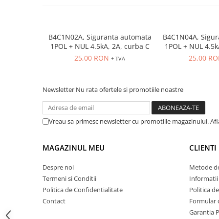
ATEX
Butoane Ex
B4C1N02A, Siguranta automata
B4C1N04A, Sigur
Lampi EXIT Ex
1POL + NUL 4.5kA, 2A, curba C
1POL + NUL 4.5k
Bariere optice de protectie
25,00 RON
25,00 R
+ TVA
Control si comutatie
Surse de alimentare
Newsletter
Nu rata ofertele si promotiile noastre
MINI-PS
Modul Buffer
Module DC-UPC
Vreau sa primesc newsletter cu promotiile magazinului. Af
Module redundanta
QUINT-PS
MAGAZINUL MEU
CLIENTI
Seria Chrome
Despre noi
Metode de
Seria CliQ II
Termeni si Conditii
Informatii
Seria Dimensions
Politica de Confidentialitate
Politica d
Seria DRA
Contact
Formular 
Seria Force-GT
Garantia 