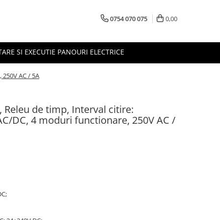
0754 070 075
0,00
TARE SI EXECUTIE PANOURI ELECTRICE
, 250V AC / 5A
eleu de timp, Interval citire:
AC/DC, 4 moduri functionare, 250V AC /
DC;