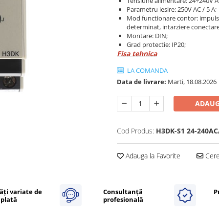
Tensiune alimentare: 24÷240V A
Parametru iesire: 250V AC / 5 A;
Mod functionare contor: impuls 
determinat, intarziere conectare
Montare: DIN;
Grad protectie: IP20;
Fisa tehnica
LA COMANDA
Data de livrare:
Marti, 18.08.2026
ADAUG
Cod Produs:
H3DK-S1 24-240AC
Adauga la Favorite
Cere 
ăți variate de
Consultanță
P
plată
profesională