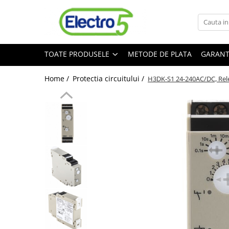
Toate Produsele
TOATE PRODUSELE
METODE DE PLATA
GARANT
Sisteme de automatizare si control
Automate programabile
Home /
Protectia circuitului /
H3DK-S1 24-240AC/DC, Releu
Seria DVP-Slim PLC-CPU
Seria DVP Motion-CPU
Seria compacta AS
Simatic S7
Mini-automat programabil (Relee
inteligente)
Seria iSMART IMO
Seria EASY EATON
Terminale programabile ( HMI-uri )
Text Panel
Touch Panel / HMI