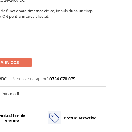
C; 24÷240V DC;
de functionare simetrica ciclica, impuls dupa un timp
, ON pentru intervalul setat;
A IN COS
/DC
Ai nevoie de ajutor?
0754 070 075
informatii
roducători de
Prețuri atractive
renume