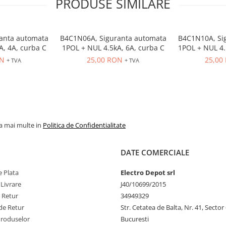
PRODUSE SIMILARE
anta automata
B4C1N06A, Siguranta automata
B4C1N10A, Si
A, 4A, curba C
1POL + NUL 4.5kA, 6A, curba C
1POL + NUL 4.
ON
25,00 RON
25,00
+ TVA
+ TVA
la mai multe in
Politica de Confidentialitate
DATE COMERCIALE
 Plata
Electro Depot srl
 Livrare
J40/10699/2015
e Retur
34949329
de Retur
Str. Cetatea de Balta, Nr. 41, Sector
Produselor
Bucuresti