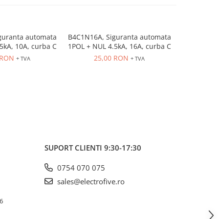
guranta automata
B4C1N16A, Siguranta automata
B4C1N20A, 
5kA, 10A, curba C
1POL + NUL 4.5kA, 16A, curba C
1POL + NUL
 RON
25,00 RON
25
+ TVA
+ TVA
SUPORT CLIENTI
9:30-17:30
0754 070 075
sales@electrofive.ro
 6