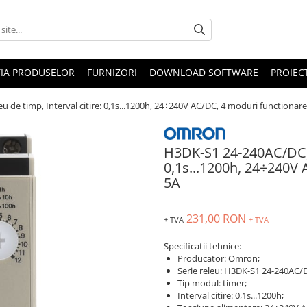
IA PRODUSELOR
FURNIZORI
DOWNLOAD SOFTWARE
PROIEC
 de timp, Interval citire: 0,1s...1200h, 24÷240V AC/DC, 4 moduri functionare
H3DK-S1 24-240AC/DC, R
0,1s...1200h, 24÷240V 
5A
231,00 RON
+ TVA
+ TVA
Specificatii tehnice:
Producator: Omron;
Serie releu: H3DK-S1 24-240AC/
Tip modul: timer;
Interval citire: 0,1s...1200h;