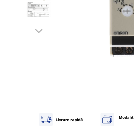
Inregistratoare
Solutii industriale Ethernet
Router si switch-uri industriale
Afisoare digitale
Actionari electrice si de miscare
Convertizoare de frecventa
Delta Electronics
Fuji Electric
Schneider Electric
Rezistente franare
Accesorii generale
Sisteme servo ( Servo-Drivere si
Servo-Motoare )
Soft Startere
Modalit
Comunicare Si Masurare
Livrare rapidă
Encodere