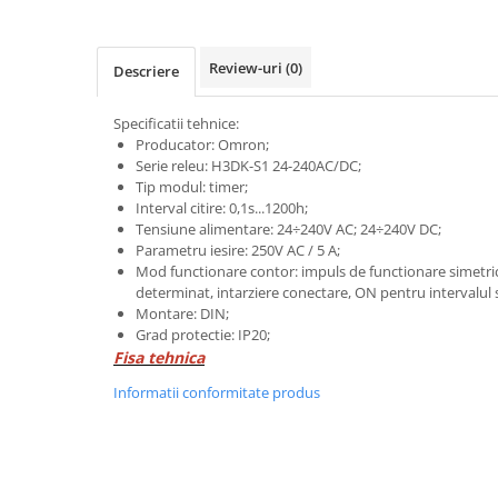
Power meter
Regulatoare de temperatura si
proces
Review-uri
(0)
Descriere
Seria DTK
Seria DT3
Specificatii tehnice:
Producator: Omron;
Accesorii
Serie releu: H3DK-S1 24-240AC/DC;
Controler PID avansat - Blue Line
Tip modul: timer;
Interval citire: 0,1s...1200h;
Counter Timer Tahometru
Tensiune alimentare: 24÷240V AC; 24÷240V DC;
Dispozitive comunicatie
Parametru iesire: 250V AC / 5 A;
Mod functionare contor: impuls de functionare simetric
Senzori industriali
determinat, intarziere conectare, ON pentru intervalul 
Montare: DIN;
Senzori capacitivi
Grad protectie: IP20;
Senzori de presiune
Fisa tehnica
Senzori distanta
Informatii conformitate produs
Senzori fotoelectrici
Senzori inductivi
Senzori magnetici-rezistivi
Senzori ultrasonici