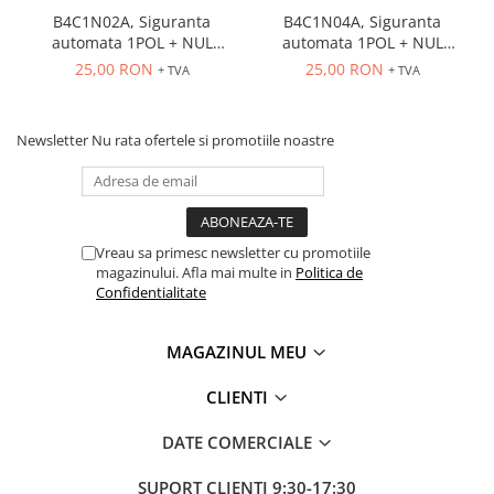
B4C1N02A, Siguranta
B4C1N04A, Siguranta
automata 1POL + NUL
automata 1POL + NUL
4.5kA, 2A, curba C
4.5kA, 4A, curba C
25,00 RON
25,00 RON
+ TVA
+ TVA
Newsletter
Nu rata ofertele si promotiile noastre
Vreau sa primesc newsletter cu promotiile
magazinului. Afla mai multe in
Politica de
Confidentialitate
MAGAZINUL MEU
CLIENTI
DATE COMERCIALE
SUPORT CLIENTI
9:30-17:30