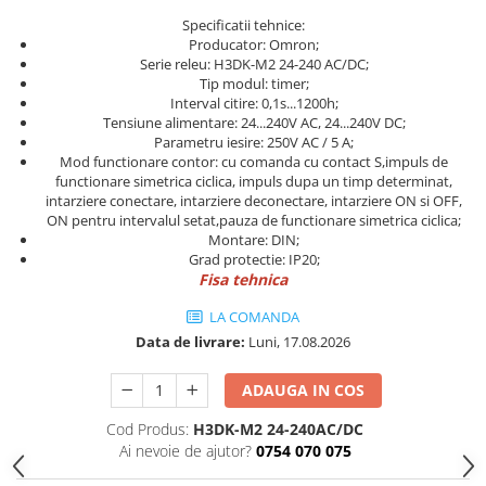
Cleme 4mm
Specificatii tehnice:
Cleme 6mm
Producator: Omron;
Serie releu: H3DK-M2 24-240 AC/DC;
Intrerupator general
Tip modul: timer;
Interval citire: 0,1s...1200h;
Tensiune alimentare: 24...240V AC, 24...240V DC;
Parametru iesire: 250V AC / 5 A;
Mod functionare contor: cu comanda cu contact S,impuls de
functionare simetrica ciclica, impuls dupa un timp determinat,
intarziere conectare, intarziere deconectare, intarziere ON si OFF,
ON pentru intervalul setat,pauza de functionare simetrica ciclica;
Montare: DIN;
Grad protectie: IP20;
Fisa tehnica
LA COMANDA
Data de livrare:
Luni, 17.08.2026
ADAUGA IN COS
Cod Produs:
H3DK-M2 24-240AC/DC
Ai nevoie de ajutor?
0754 070 075