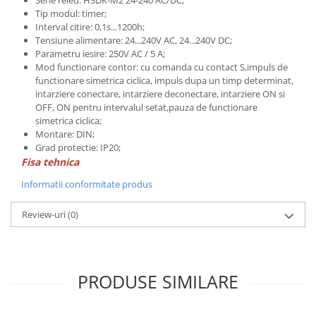
Serie releu: H3DK-M2 24-240 AC/DC;
Tip modul: timer;
Interval citire: 0,1s...1200h;
Tensiune alimentare: 24...240V AC, 24...240V DC;
Parametru iesire: 250V AC / 5 A;
Mod functionare contor: cu comanda cu contact S,impuls de
functionare simetrica ciclica, impuls dupa un timp determinat,
intarziere conectare, intarziere deconectare, intarziere ON si
OFF, ON pentru intervalul setat,pauza de functionare
simetrica ciclica;
Montare: DIN;
Grad protectie: IP20;
Fisa tehnica
Informatii conformitate produs
Review-uri
(0)
PRODUSE SIMILARE