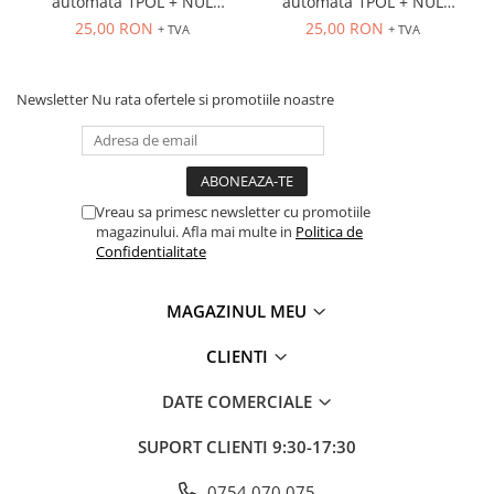
Accesorii cleme
automata 1POL + NUL
automata 1POL + NUL
4.5kA, 2A, curba C
4.5kA, 4A, curba C
25,00 RON
25,00 RON
Cleme 10mm
+ TVA
+ TVA
Cleme 2.5mm
Cleme 4mm
Newsletter
Nu rata ofertele si promotiile noastre
Cleme 6mm
Intrerupator general
Convertor semnal si adaptor
Cutie distributie
Vreau sa primesc newsletter cu promotiile
magazinului. Afla mai multe in
Politica de
Lichidare stoc
Confidentialitate
Limitatoare
Limitatoare de siguranta
MAGAZINUL MEU
Limitatori tip pedala
CLIENTI
Standard Heavy Duty
Protectia circuitului
DATE COMERCIALE
Dispozitiv de detectare a
SUPORT CLIENTI
9:30-17:30
defectelor de arc electric AFDD+
Limitator de supratensiuni
0754 070 075