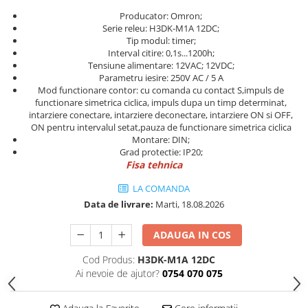
Power meter
Producator: Omron;
Regulatoare de temperatura si
Serie releu: H3DK-M1A 12DC;
proces
Tip modul: timer;
Interval citire: 0,1s...1200h;
Seria DTK
Tensiune alimentare: 12VAC; 12VDC;
Seria DT3
Parametru iesire: 250V AC / 5 A
Mod functionare contor: cu comanda cu contact S,impuls de
Accesorii
functionare simetrica ciclica, impuls dupa un timp determinat,
Controler PID avansat - Blue Line
intarziere conectare, intarziere deconectare, intarziere ON si OFF,
ON pentru intervalul setat,pauza de functionare simetrica ciclica
Counter Timer Tahometru
Montare: DIN;
Grad protectie: IP20;
Dispozitive comunicatie
Fisa tehnica
Senzori industriali
LA COMANDA
Senzori capacitivi
Data de livrare:
Marti, 18.08.2026
Senzori de presiune
Senzori distanta
ADAUGA IN COS
Senzori fotoelectrici
Cod Produs:
H3DK-M1A 12DC
Senzori inductivi
Ai nevoie de ajutor?
0754 070 075
Senzori magnetici-rezistivi
Senzori ultrasonici