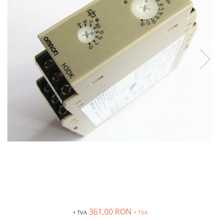
Inregistratoare
Solutii industriale Ethernet
Router si switch-uri industriale
Afisoare digitale
Actionari electrice si de miscare
Convertizoare de frecventa
Delta Electronics
Fuji Electric
Schneider Electric
Rezistente franare
Accesorii generale
Sisteme servo ( Servo-Drivere si
Servo-Motoare )
Soft Startere
Comunicare Si Masurare
Encodere
361,00 RON
+ TVA
+ TVA