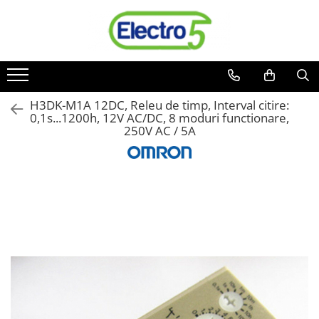
Toate Produsele
Sisteme de automatizare si control
Automate programabile
H3DK-M1A 12DC, Releu de timp, Interval citire:
0,1s...1200h, 12V AC/DC, 8 moduri functionare,
Seria DVP-Slim PLC-CPU
250V AC / 5A
Seria DVP Motion-CPU
Seria compacta AS
Simatic S7
Mini-automat programabil (Relee
inteligente)
Seria iSMART IMO
Seria EASY EATON
Terminale programabile ( HMI-uri )
Text Panel
Touch Panel / HMI