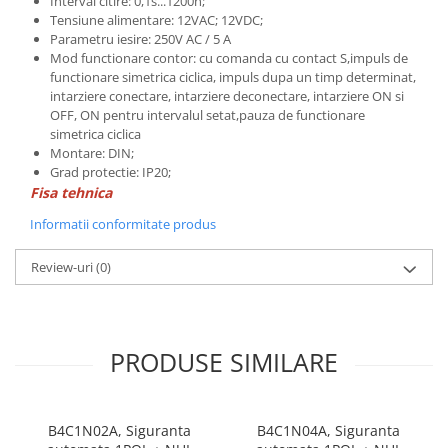
Interval citire: 0,1s...1200h;
Seria Lyte
Tensiune alimentare: 12VAC; 12VDC;
Seria PMT&PMC
Parametru iesire: 250V AC / 5 A
Seria Sync
Mod functionare contor: cu comanda cu contact S,impuls de
functionare simetrica ciclica, impuls dupa un timp determinat,
STEP-PS
intarziere conectare, intarziere deconectare, intarziere ON si
TRIO-PS
OFF, ON pentru intervalul setat,pauza de functionare
TRIO-UPS
simetrica ciclica
Montare: DIN;
UNO-PS
Grad protectie: IP20;
Contactoare
Fisa tehnica
Butoane si accesorii
Informatii conformitate produs
Lampa multi LED
Review-uri
(0)
Intrerupatoare de protectie
pentru motor
Direct-On-Line Starters
PRODUSE SIMILARE
Relee termice
Cam Switches
Cleme sir
B4C1N02A, Siguranta
B4C1N04A, Siguranta