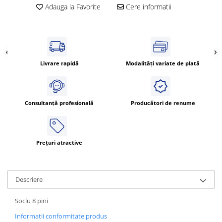
Power meter
Adauga la Favorite
Cere informatii
Regulatoare de temperatura si
proces
Seria DTK
Seria DT3
Livrare rapidă
Modalități variate de plată
Accesorii
Controler PID avansat - Blue Line
Counter Timer Tahometru
Consultanță profesională
Producători de renume
Dispozitive comunicatie
Senzori industriali
Senzori capacitivi
Prețuri atractive
Senzori de presiune
Senzori distanta
Descriere
Senzori fotoelectrici
Senzori inductivi
Soclu 8 pini
Senzori magnetici-rezistivi
Informatii conformitate produs
Senzori ultrasonici