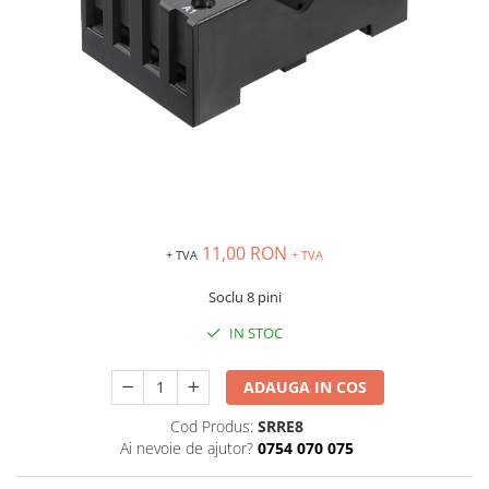
Inregistratoare
Solutii industriale Ethernet
Router si switch-uri industriale
Afisoare digitale
Actionari electrice si de miscare
Convertizoare de frecventa
Delta Electronics
Fuji Electric
11,00 RON
Schneider Electric
+ TVA
+ TVA
Rezistente franare
Soclu 8 pini
Accesorii generale
IN STOC
Sisteme servo ( Servo-Drivere si
Servo-Motoare )
ADAUGA IN COS
Soft Startere
Cod Produs:
SRRE8
Comunicare Si Masurare
Ai nevoie de ajutor?
0754 070 075
Encodere