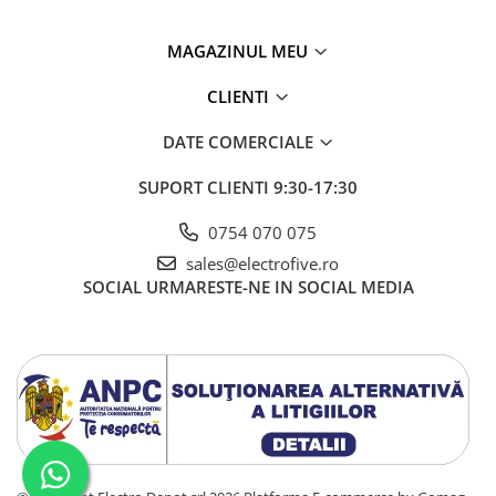
Seria Lyte
Seria PMT&PMC
MAGAZINUL MEU
Seria Sync
STEP-PS
CLIENTI
TRIO-PS
DATE COMERCIALE
TRIO-UPS
UNO-PS
SUPORT CLIENTI
9:30-17:30
Contactoare
0754 070 075
Butoane si accesorii
sales@electrofive.ro
Lampa multi LED
SOCIAL
URMARESTE-NE IN SOCIAL MEDIA
Intrerupatoare de protectie
pentru motor
Direct-On-Line Starters
Relee termice
Cam Switches
Cleme sir