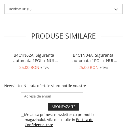
ATEX
Review-uri
(0)
Butoane Ex
Lampi EXIT Ex
Bariere optice de protectie
PRODUSE SIMILARE
Control si comutatie
Surse de alimentare
MINI-PS
B4C1N02A, Siguranta
B4C1N04A, Siguranta
automata 1POL + NUL
automata 1POL + NUL
Modul Buffer
4.5kA, 2A, curba C
4.5kA, 4A, curba C
25,00 RON
25,00 RON
+ TVA
+ TVA
Module DC-UPC
Module redundanta
QUINT-PS
Newsletter
Nu rata ofertele si promotiile noastre
Seria Chrome
Seria CliQ II
Seria Dimensions
Seria DRA
Vreau sa primesc newsletter cu promotiile
magazinului. Afla mai multe in
Politica de
Seria Force-GT
Confidentialitate