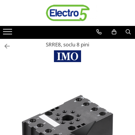
Toate Produsele
Sisteme de automatizare si control
Automate programabile
SRRE8, soclu 8 pini
Seria DVP-Slim PLC-CPU
Seria DVP Motion-CPU
Seria compacta AS
Simatic S7
Mini-automat programabil (Relee
inteligente)
Seria iSMART IMO
Seria EASY EATON
Terminale programabile ( HMI-uri )
Text Panel
Touch Panel / HMI