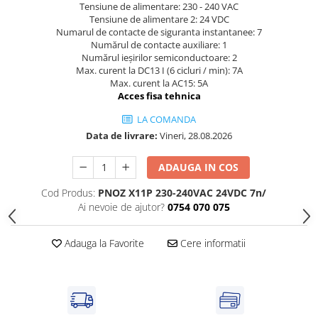
Tensiune de alimentare: 230 - 240 VAC
Cleme 4mm
Tensiune de alimentare 2: 24 VDC
Cleme 6mm
Numarul de contacte de siguranta instantanee: 7
Numărul de contacte auxiliare: 1
Intrerupator general
Numărul ieșirilor semiconductoare: 2
Max. curent la DC13 I (6 cicluri / min): 7A
Max. curent la AC15: 5A
Acces fisa tehnica
LA COMANDA
Data de livrare:
Vineri, 28.08.2026
ADAUGA IN COS
Cod Produs:
PNOZ X11P 230-240VAC 24VDC 7n/
Ai nevoie de ajutor?
0754 070 075
Adauga la Favorite
Cere informatii