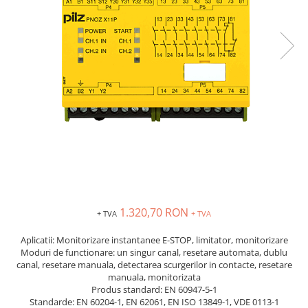
Solutii industriale Ethernet
Senzori distanta
STEP-PS
Router si switch-uri industriale
Senzori fotoelectrici
TRIO-PS
Afisoare digitale
Senzori inductivi
TRIO-UPS
Senzori magnetici-rezistivi
UNO-PS
Senzori ultrasonici
Contactoare
Butoane si accesorii
Lampa multi LED
Intrerupatoare de protectie
pentru motor
Direct-On-Line Starters
Relee termice
1.320,70 RON
+ TVA
+ TVA
Cam Switches
Aplicatii: Monitorizare instantanee E-STOP, limitator, monitorizare
Cleme sir
Moduri de functionare: un singur canal, resetare automata, dublu
canal, resetare manuala, detectarea scurgerilor in contacte, resetare
Accesorii cleme
manuala, monitorizata
Cleme 10mm
Produs standard: EN 60947-5-1
Cleme 2.5mm
Standarde: EN 60204-1, EN 62061, EN ISO 13849-1, VDE 0113-1