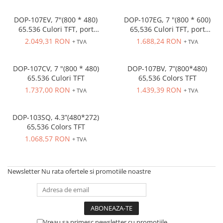
Inregistratoare
Solutii industriale Ethernet
DOP-107EV, 7"(800 * 480)
DOP-107EG, 7 "(800 * 600)
65.536 Culori TFT, port
65,536 Culori TFT, port
Router si switch-uri industriale
ethernet
ethernet
2.049,31 RON
1.688,24 RON
+ TVA
+ TVA
Afisoare digitale
Actionari electrice si de miscare
DOP-107CV, 7 "(800 * 480)
DOP-107BV, 7”(800*480)
Convertizoare de frecventa
65.536 Culori TFT
65,536 Colors TFT
1.737,00 RON
1.439,39 RON
Delta Electronics
+ TVA
+ TVA
Fuji Electric
Schneider Electric
DOP-103SQ, 4.3”(480*272)
65,536 Colors TFT
Rezistente franare
1.068,57 RON
+ TVA
Accesorii generale
Sisteme servo ( Servo-Drivere si
Servo-Motoare )
Newsletter
Nu rata ofertele si promotiile noastre
Soft Startere
Comunicare Si Masurare
Encodere
Vreau sa primesc newsletter cu promotiile