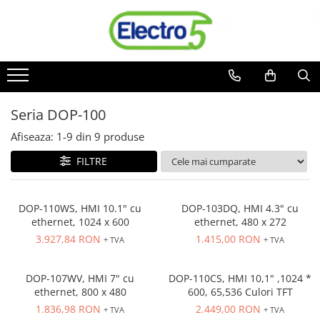
Toate Produsele
Sisteme de automatizare si control
Automate programabile
Seria DOP-100
Seria DVP-Slim PLC-CPU
Seria DVP Motion-CPU
Afiseaza:
1-
9
din
9
produse
Seria compacta AS
FILTRE
Simatic S7
Mini-automat programabil (Relee
inteligente)
DOP-110WS, HMI 10.1" cu
DOP-103DQ, HMI 4.3" cu
ethernet, 1024 x 600
ethernet, 480 x 272
Seria iSMART IMO
3.927,84 RON
1.415,00 RON
+ TVA
+ TVA
Seria EASY EATON
Terminale programabile ( HMI-uri )
DOP-107WV, HMI 7" cu
DOP-110CS, HMI 10,1" ,1024 *
Text Panel
ethernet, 800 x 480
600, 65,536 Culori TFT
Touch Panel / HMI
1.836,98 RON
2.449,00 RON
+ TVA
+ TVA