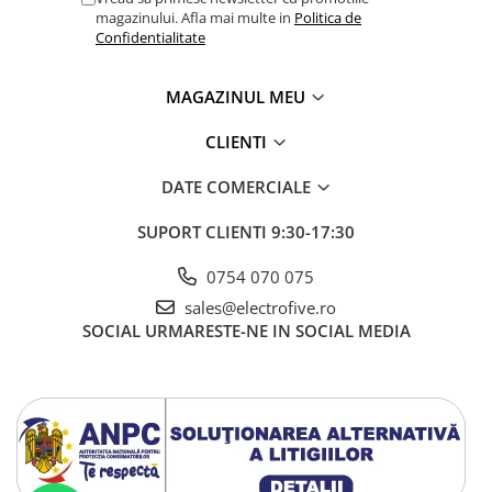
Power meter
magazinului. Afla mai multe in
Politica de
Regulatoare de temperatura si
Confidentialitate
proces
Seria DTK
MAGAZINUL MEU
Seria DT3
CLIENTI
Accesorii
Controler PID avansat - Blue Line
DATE COMERCIALE
Counter Timer Tahometru
SUPORT CLIENTI
9:30-17:30
Dispozitive comunicatie
0754 070 075
Senzori industriali
sales@electrofive.ro
Senzori capacitivi
SOCIAL
URMARESTE-NE IN SOCIAL MEDIA
Senzori de presiune
Senzori distanta
Senzori fotoelectrici
Senzori inductivi
Senzori magnetici-rezistivi
Senzori ultrasonici