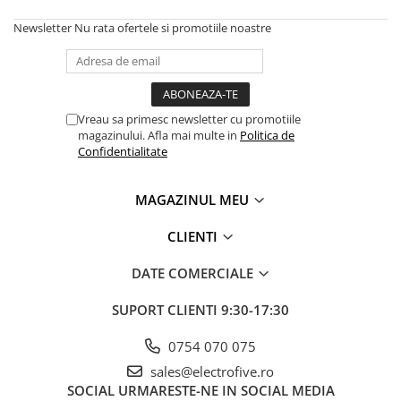
Solutii industriale Ethernet
Senzori distanta
STEP-PS
Newsletter
Nu rata ofertele si promotiile noastre
Router si switch-uri industriale
Senzori fotoelectrici
TRIO-PS
Afisoare digitale
Senzori inductivi
TRIO-UPS
Senzori magnetici-rezistivi
UNO-PS
Senzori ultrasonici
Contactoare
Vreau sa primesc newsletter cu promotiile
magazinului. Afla mai multe in
Politica de
Butoane si accesorii
Confidentialitate
Lampa multi LED
Intrerupatoare de protectie
MAGAZINUL MEU
pentru motor
CLIENTI
Direct-On-Line Starters
Relee termice
DATE COMERCIALE
Cam Switches
SUPORT CLIENTI
9:30-17:30
Cleme sir
Accesorii cleme
0754 070 075
Cleme 10mm
sales@electrofive.ro
SOCIAL
URMARESTE-NE IN SOCIAL MEDIA
Cleme 2.5mm