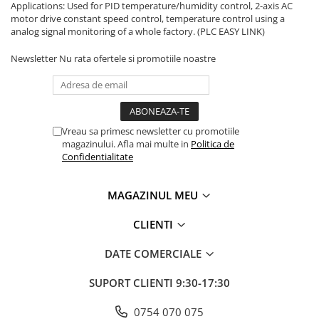
Solutii industriale Ethernet
Applications: Used for PID temperature/humidity control, 2-axis AC
Senzori distanta
STEP-PS
motor drive constant speed control, temperature control using a
Router si switch-uri industriale
Senzori fotoelectrici
TRIO-PS
analog signal monitoring of a whole factory. (PLC EASY LINK)
Afisoare digitale
Senzori inductivi
TRIO-UPS
Newsletter
Nu rata ofertele si promotiile noastre
Senzori magnetici-rezistivi
UNO-PS
Senzori ultrasonici
Contactoare
Butoane si accesorii
Lampa multi LED
Vreau sa primesc newsletter cu promotiile
magazinului. Afla mai multe in
Politica de
Intrerupatoare de protectie
Confidentialitate
pentru motor
Direct-On-Line Starters
MAGAZINUL MEU
Relee termice
CLIENTI
Cam Switches
Cleme sir
DATE COMERCIALE
Accesorii cleme
SUPORT CLIENTI
9:30-17:30
Cleme 10mm
Cleme 2.5mm
0754 070 075