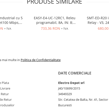
PRODUSE SIMILARE
ndustrial cu 5
EASY-E4-UC-12RC1, Releu
SMT-ED-R20 iS
net100 Mbps,
programabil, 8A, IN: 8;
Relay - V3, 2
e sina
Int.analogica: 4
4AI 8 Rly out
ON
733,36 RON
680,0
+ TVA
+ TVA
FBD, 15 
la mai multe in
Politica de Confidentialitate
DATE COMERCIALE
 Plata
Electro Depot srl
 Livrare
J40/10699/2015
e Retur
34949329
de Retur
Str. Cetatea de Balta, Nr. 41, Sector
Produselor
Bucuresti