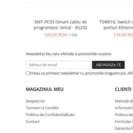
Power meter
Regulatoare de temperatura si
proces
SMT-PC03 iSmart cablu de
TSW010, Switch i
Seria DTK
programare, Serial - RS232
porturi Ether
Seria DT3
montaj p
128,00 RON
118,00 R
+ TVA
Accesorii
Controler PID avansat - Blue Line
Newsletter
Nu rata ofertele si promotiile noastre
Counter Timer Tahometru
Dispozitive comunicatie
Vreau sa primesc newsletter cu promotiile magazinului. Af
Senzori industriali
Senzori capacitivi
MAGAZINUL MEU
CLIENTI
Senzori de presiune
Senzori distanta
Despre noi
Metode de
Termeni si Conditii
Informatii
Senzori fotoelectrici
Politica de Confidentialitate
Politica d
Senzori inductivi
Contact
Formular 
Senzori magnetici-rezistivi
Garantia 
Senzori ultrasonici