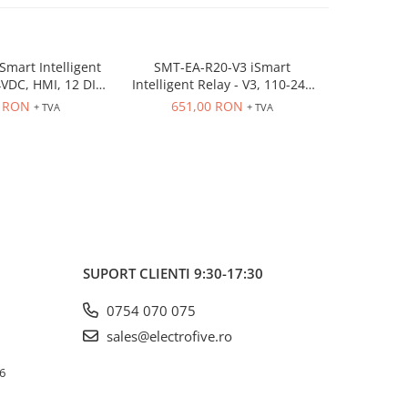
mart Intelligent
SMT-EA-R20-V3 iSmart
SMT-ED
NOU
4VDC, HMI, 12 DI,
Intelligent Relay - V3, 110-240
Intelligen
 (8A, 2A) Ladder,
VAC, HMI, 12 DI (AC) 8 Rly out
HMI, 8 DC 
0 RON
651,00 RON
461
+ TVA
+ TVA
Tmr, 15 Cntr
(8A, 2A) Ladder, FBD, 15 Tmr, 15
(8A, 2A) La
Cntr
SUPORT CLIENTI
9:30-17:30
0754 070 075
sales@electrofive.ro
 6