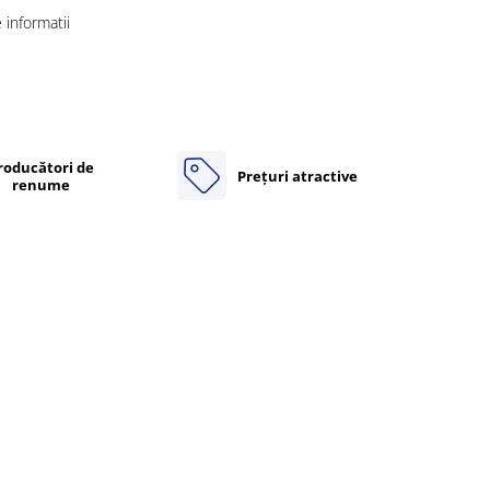
informatii
roducători de
Prețuri atractive
renume