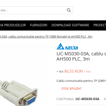
IA PRODUSELOR
FURNIZORI
DOWNLOAD SOFTWARE
PROIEC
03A, cablu comunicatie pentru TP (DB9 female) la AH500 PLC, 3m
UC-MS030-03A, cablu c
AH500 PLC, 3m
86,55 RON
+ TVA
+ TVA
Cablu comunicatie pentru TP (DB9 
STOC EPUIZAT
Cod Produs:
UC-MS030-03A
A