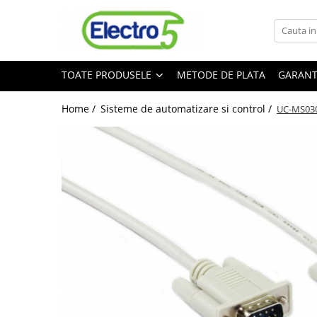
Toate Produsele
TOATE PRODUSELE
METODE DE PLATA
GARANT
Sisteme de automatizare si control
Automate programabile
Home /
Sisteme de automatizare si control /
UC-MS030-
Seria DVP-Slim PLC-CPU
Seria DVP Motion-CPU
Seria compacta AS
Simatic S7
Mini-automat programabil (Relee
inteligente)
Seria iSMART IMO
Seria EASY EATON
Terminale programabile ( HMI-uri )
Text Panel
Touch Panel / HMI