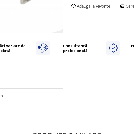
Adauga la Favorite
Cere 
ăți variate de
Consultanță
P
plată
profesională
3m