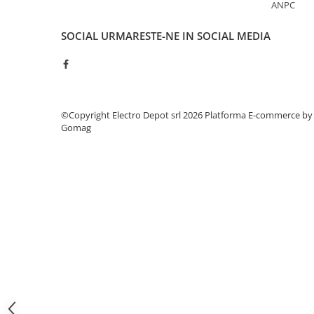
ANPC
ATEX
Butoane Ex
SOCIAL
URMARESTE-NE IN SOCIAL MEDIA
Lampi EXIT Ex
Bariere optice de protectie
Control si comutatie
Surse de alimentare
©Copyright Electro Depot srl 2026
Platforma E-commerce by
Gomag
MINI-PS
Modul Buffer
Module DC-UPC
Module redundanta
QUINT-PS
Seria Chrome
Seria CliQ II
Seria Dimensions
Seria DRA
Seria Force-GT