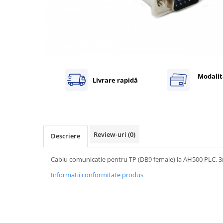
Inregistratoare
Solutii industriale Ethernet
Router si switch-uri industriale
Afisoare digitale
Actionari electrice si de miscare
Convertizoare de frecventa
Modalit
Livrare rapidă
Delta Electronics
Fuji Electric
Schneider Electric
Rezistente franare
Review-uri
(0)
Descriere
Accesorii generale
Sisteme servo ( Servo-Drivere si
Cablu comunicatie pentru TP (DB9 female) la AH500 PLC, 
Servo-Motoare )
Informatii conformitate produs
Soft Startere
Comunicare Si Masurare
Encodere