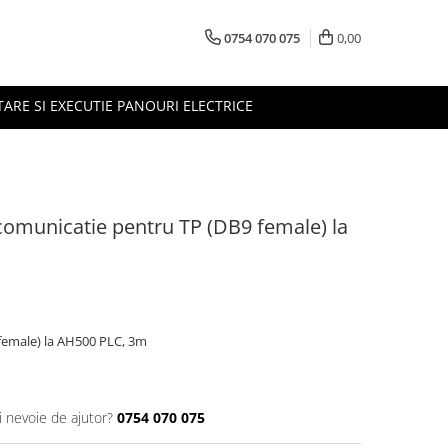
0754 070 075
0,00
TARE SI EXECUTIE PANOURI ELECTRICE
omunicatie pentru TP (DB9 female) la
female) la AH500 PLC, 3m
i nevoie de ajutor?
0754 070 075