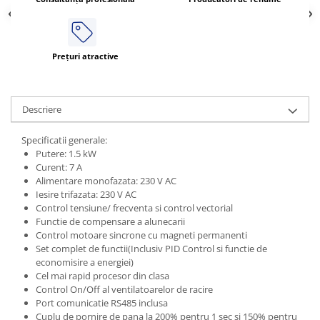
Prețuri atractive
Descriere
Specificatii generale:
Putere: 1.5 kW
Curent: 7 A
Alimentare monofazata: 230 V AC
Iesire trifazata: 230 V AC
Control tensiune/ frecventa si control vectorial
Functie de compensare a alunecarii
Control motoare sincrone cu magneti permanenti
Set complet de functii(Inclusiv PID Control si functie de
economisire a energiei)
Cel mai rapid procesor din clasa
Control On/Off al ventilatoarelor de racire
Port comunicatie RS485 inclusa
Cuplu de pornire de pana la 200% pentru 1 sec si 150% pentru