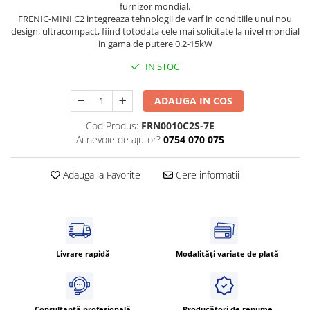
furnizor mondial.
Cleme 4mm
FRENIC-MINI C2 integreaza tehnologii de varf in conditiile unui nou
Cleme 6mm
design, ultracompact, fiind totodata cele mai solicitate la nivel mondial
in gama de putere 0.2-15kW
Intrerupator general
IN STOC
ADAUGA IN COS
Cod Produs:
FRN0010C2S-7E
Ai nevoie de ajutor?
0754 070 075
Adauga la Favorite
Cere informatii
Livrare rapidă
Modalități variate de plată
Consultanță profesională
Producători de renume