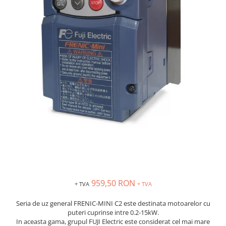
Solutii industriale Ethernet
Senzori distanta
STEP-PS
Router si switch-uri industriale
Senzori fotoelectrici
TRIO-PS
Afisoare digitale
Senzori inductivi
TRIO-UPS
Senzori magnetici-rezistivi
UNO-PS
Senzori ultrasonici
Contactoare
Butoane si accesorii
Lampa multi LED
Intrerupatoare de protectie
pentru motor
Direct-On-Line Starters
Relee termice
Cam Switches
Cleme sir
959,50 RON
+ TVA
+ TVA
Accesorii cleme
Seria de uz general FRENIC-MINI C2 este destinata motoarelor cu
Cleme 10mm
puteri cuprinse intre 0.2-15kW.
Cleme 2.5mm
In aceasta gama, grupul FUJI Electric este considerat cel mai mare