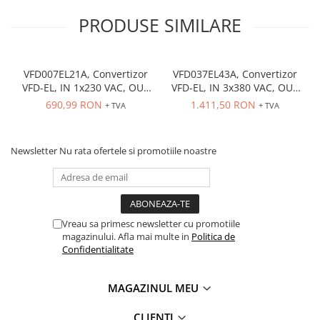
PRODUSE SIMILARE
VFD007EL21A, Convertizor
VFD037EL43A, Convertizor
VFD-EL, IN 1x230 VAC, OUT
VFD-EL, IN 3x380 VAC, OUT
3x230 VAC, 0.75 kW, 4.2 A,
3x380 VAC, 3.7kW, 8.2 A,
690,99 RON
1.411,50 RON
+ TVA
+ TVA
control tensiune/frecventa,
control tensiune/frecventa,
Functie PID, RS-485, Filtru
Functie PID, RS-485, Filtru
EMI inclus
EMI inclus
Newsletter
Nu rata ofertele si promotiile noastre
Vreau sa primesc newsletter cu promotiile
magazinului. Afla mai multe in
Politica de
Confidentialitate
MAGAZINUL MEU
CLIENTI