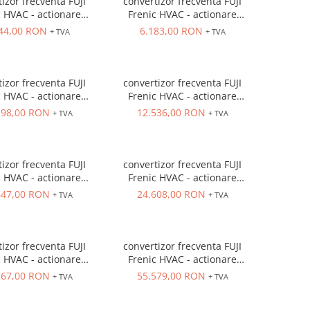
izor frecventa FUJI
convertizor frecventa FUJI
c HVAC - actionare
Frenic HVAC - actionare
e, IN 3 x 400VAC,
ventilatoare, IN 3 x 400VAC,
44,00 RON
6.183,00 RON
+ TVA
+ TVA
400VAC, filtru EMC si
OUT 3 x 400VAC, filtru EMC si
actor, IP21, 11 kw
DC-reactor, IP21, 15 kw
izor frecventa FUJI
convertizor frecventa FUJI
c HVAC - actionare
Frenic HVAC - actionare
e, IN 3 x 400VAC,
ventilatoare, IN 3 x 400VAC,
198,00 RON
12.536,00 RON
+ TVA
+ TVA
400VAC, filtru EMC si
OUT 3 x 400VAC, filtru EMC si
actor, IP21, 30 kw
DC-reactor, IP21, 37 kw
izor frecventa FUJI
convertizor frecventa FUJI
c HVAC - actionare
Frenic HVAC - actionare
e, IN 3 x 400VAC,
ventilatoare, IN 3 x 400VAC,
547,00 RON
24.608,00 RON
+ TVA
+ TVA
400VAC, filtru EMC si
OUT 3 x 400VAC, filtru EMC si
actor, IP21, 75 kw
DC-reactor, IP21, 90 kw
izor frecventa FUJI
convertizor frecventa FUJI
c HVAC - actionare
Frenic HVAC - actionare
e, IN 3 x 400VAC,
ventilatoare, IN 3 x 400VAC,
367,00 RON
55.579,00 RON
+ TVA
+ TVA
400VAC, filtru EMC si
OUT 3 x 400VAC, filtru EMC si
ctor, IP21, 160 kw
DC-reactor, IP21, 200 kw