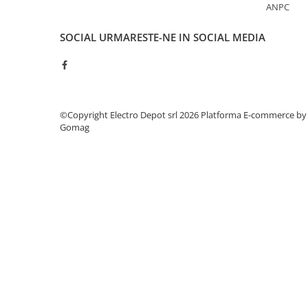
ANPC
ATEX
Butoane Ex
SOCIAL
URMARESTE-NE IN SOCIAL MEDIA
Lampi EXIT Ex
Bariere optice de protectie
Control si comutatie
Surse de alimentare
©Copyright Electro Depot srl 2026
Platforma E-commerce by
Gomag
MINI-PS
Modul Buffer
Module DC-UPC
Module redundanta
QUINT-PS
Seria Chrome
Seria CliQ II
Seria Dimensions
Seria DRA
Seria Force-GT