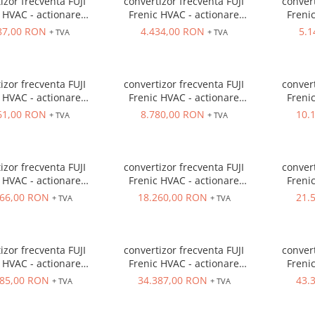
izor frecventa FUJI
convertizor frecventa FUJI
convert
 HVAC - actionare
Frenic HVAC - actionare
Freni
e, IN 3 x 400VAC,
ventilatoare, IN 3 x 400VAC,
ventilatoar
87,00 RON
4.434,00 RON
5.1
+ TVA
+ TVA
00VAC, filtru EMC si
OUT 3 x 400VAC, filtru EMC si
OUT 3 x 
ctor, IP21, 5.5 kw
DC-reactor, IP21, 7.5 kw
DC-re
izor frecventa FUJI
convertizor frecventa FUJI
convert
 HVAC - actionare
Frenic HVAC - actionare
Freni
e, IN 3 x 400VAC,
ventilatoare, IN 3 x 400VAC,
ventilatoar
61,00 RON
8.780,00 RON
10.
+ TVA
+ TVA
00VAC, filtru EMC si
OUT 3 x 400VAC, filtru EMC si
OUT 3 x 
tor, IP21, 18.5 kw
DC-reactor, IP21, 22 kw
DC-re
izor frecventa FUJI
convertizor frecventa FUJI
convert
 HVAC - actionare
Frenic HVAC - actionare
Freni
e, IN 3 x 400VAC,
ventilatoare, IN 3 x 400VAC,
ventilatoar
266,00 RON
18.260,00 RON
21.
+ TVA
+ TVA
00VAC, filtru EMC si
OUT 3 x 400VAC, filtru EMC si
OUT 3 x 
ctor, IP21, 45 kw
DC-reactor, IP21, 55 kw
DC-re
izor frecventa FUJI
convertizor frecventa FUJI
convert
 HVAC - actionare
Frenic HVAC - actionare
Freni
e, IN 3 x 400VAC,
ventilatoare, IN 3 x 400VAC,
ventilatoar
685,00 RON
34.387,00 RON
43.
+ TVA
+ TVA
00VAC, filtru EMC si
OUT 3 x 400VAC, filtru EMC si
OUT 3 x 
ctor, IP21, 110 kw
DC-reactor, IP21, 132 kw
DC-rea