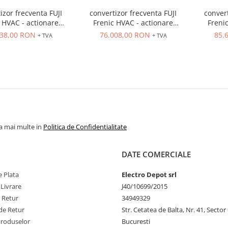
izor frecventa FUJI
convertizor frecventa FUJI
convert
 HVAC - actionare
Frenic HVAC - actionare
Freni
e, IN 3 x 400VAC,
ventilatoare, IN 3 x 400VAC,
ventilatoar
438,00 RON
76.008,00 RON
85.
+ TVA
+ TVA
00VAC, filtru EMC si
OUT 3 x 400VAC, filtru EMC si
OUT 3 x 
ctor, IP21, 220 kw
DC-reactor, IP21, 280 kw
DC-rea
la mai multe in
Politica de Confidentialitate
DATE COMERCIALE
 Plata
Electro Depot srl
 Livrare
J40/10699/2015
e Retur
34949329
de Retur
Str. Cetatea de Balta, Nr. 41, Sector
Produselor
Bucuresti