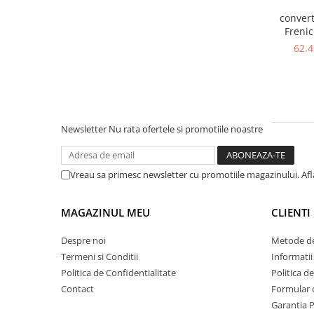
Power meter
convert
Regulatoare de temperatura si
Frenic
proces
ventilatoar
62.
OUT 3 x 4
Seria DTK
DC-rea
Seria DT3
Accesorii
Controler PID avansat - Blue Line
Newsletter
Nu rata ofertele si promotiile noastre
Counter Timer Tahometru
Dispozitive comunicatie
Vreau sa primesc newsletter cu promotiile magazinului. Af
Senzori industriali
Senzori capacitivi
MAGAZINUL MEU
CLIENTI
Senzori de presiune
Senzori distanta
Despre noi
Metode de
Senzori fotoelectrici
Termeni si Conditii
Informatii
Politica de Confidentialitate
Politica d
Senzori inductivi
Contact
Formular 
Senzori magnetici-rezistivi
Garantia 
Senzori ultrasonici