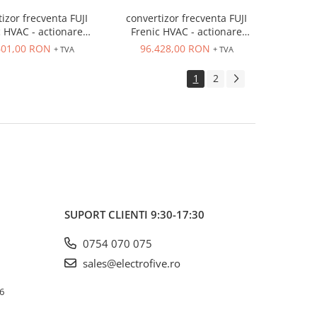
izor frecventa FUJI
convertizor frecventa FUJI
c HVAC - actionare
Frenic HVAC - actionare
e, IN 3 x 400VAC,
ventilatoare, IN 3 x 400VAC,
601,00 RON
96.428,00 RON
+ TVA
+ TVA
400VAC, filtru EMC si
OUT 3 x 400VAC, filtru EMC si
ctor, IP21, 315 kw
DC-reactor, IP21, 355 kw
1
2
SUPORT CLIENTI
9:30-17:30
0754 070 075
sales@electrofive.ro
 6