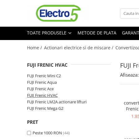
Toate Produsele
TOATE PRODUSELE
METODE DE PLATA
GARANT
Sisteme de automatizare si control
Automate programabile
Home /
Actionari electrice si de miscare /
Convertizo
Seria DVP-Slim PLC-CPU
Seria DVP Motion-CPU
FUJI F
FUJI FRENIC HVAC
Seria compacta AS
Afiseaza:
Simatic S7
FUJI Frenic Mini C2
FUJI Frenic Aqua
Mini-automat programabil (Relee
FUJI Frenic Ace
inteligente)
FUJI Frenic HVAC
Seria iSMART IMO
FUJI Frenic LM2A actionare lifturi
convert
Seria EASY EATON
FUJI Frenic Mega G2
Frenic
ventilatoar
Terminale programabile ( HMI-uri )
1.8
OUT 3 x 4
PRET
Text Panel
DC-reac
Touch Panel / HMI
Peste 1000 RON
(44)