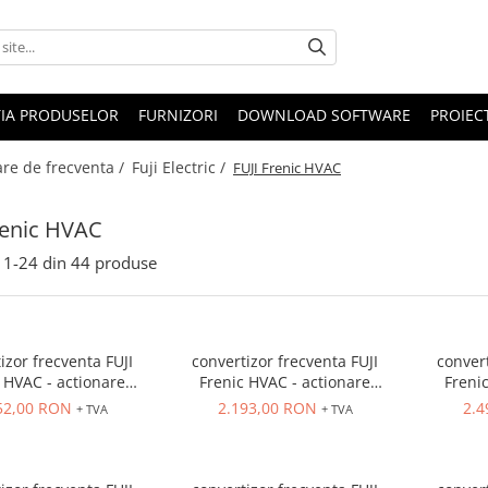
IA PRODUSELOR
FURNIZORI
DOWNLOAD SOFTWARE
PROIEC
are de frecventa /
Fuji Electric /
FUJI Frenic HVAC
renic HVAC
1-
24
din
44
produse
izor frecventa FUJI
convertizor frecventa FUJI
convert
 HVAC - actionare
Frenic HVAC - actionare
Freni
e, IN 3 x 400VAC,
ventilatoare, IN 3 x 400VAC,
ventilatoar
52,00 RON
2.193,00 RON
2.4
+ TVA
+ TVA
00VAC, filtru EMC si
OUT 3 x 400VAC, filtru EMC si
OUT 3 x 
tor, IP21, 0.75 kw
DC-reactor, IP21, 1.5 kw
DC-rea