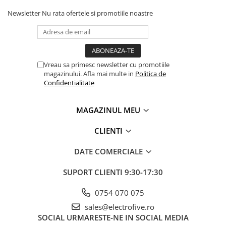
ATEX
Newsletter
Nu rata ofertele si promotiile noastre
Butoane Ex
Lampi EXIT Ex
Bariere optice de protectie
Vreau sa primesc newsletter cu promotiile
Control si comutatie
magazinului. Afla mai multe in
Politica de
Surse de alimentare
Confidentialitate
MINI-PS
MAGAZINUL MEU
Modul Buffer
Module DC-UPC
CLIENTI
Module redundanta
QUINT-PS
DATE COMERCIALE
Seria Chrome
SUPORT CLIENTI
9:30-17:30
Seria CliQ II
Seria Dimensions
0754 070 075
Seria DRA
sales@electrofive.ro
Seria Force-GT
SOCIAL
URMARESTE-NE IN SOCIAL MEDIA