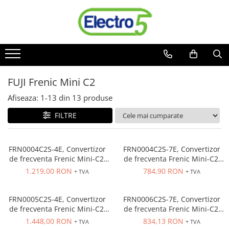
Toate Produsele
Sisteme de automatizare si control
Automate programabile
FUJI Frenic Mini C2
Seria DVP-Slim PLC-CPU
Seria DVP Motion-CPU
Afiseaza:
1-
13
din
13
produse
Seria compacta AS
FILTRE
Simatic S7
Mini-automat programabil (Relee
inteligente)
FRN0004C2S-4E, Convertizor
FRN0004C2S-7E, Convertizor
de frecventa Frenic Mini-C2,
de frecventa Frenic Mini-C2,
Seria iSMART IMO
alimentare trifazata 380 VAC,
alimentare monofazata 230
1.219,00 RON
784,90 RON
+ TVA
+ TVA
Seria EASY EATON
iesire trifazata 380 VAC, 0.75
VAC, iesire trifazata 230 VAC,
kW, 2.5 A, fara filtru EMC
0.4 kW, 2.5 A, fara filtru EMC
Terminale programabile ( HMI-uri )
FRN0005C2S-4E, Convertizor
FRN0006C2S-7E, Convertizor
Text Panel
de frecventa Frenic Mini-C2,
de frecventa Frenic Mini-C2,
alimentare trifazata 380 VAC,
alimentare monofazata 230
Touch Panel / HMI
1.448,00 RON
834,13 RON
+ TVA
+ TVA
iesire trifazata 380 VAC, 1.5
VAC, iesire trifazata 230 VAC,