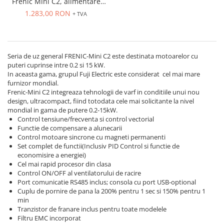
Frenic Mini C2, alimentare
Power meter
trifazata 400VAC, iesire
1.283,00 RON
+ TVA
Regulatoare de temperatura si
trifazata 400VAC, IP20
proces
capacitate 0,4 kw
Seria DTK
Seria DT3
Seria de uz general FRENIC-Mini C2 este destinata motoarelor cu
puteri cuprinse intre 0.2 si 15 kW.
Accesorii
In aceasta gama, grupul Fuji Electric este considerat cel mai mare
Controler PID avansat - Blue Line
furnizor mondial.
Frenic-Mini C2 integreaza tehnologii de varf in conditiile unui nou
Counter Timer Tahometru
design, ultracompact, fiind totodata cele mai solicitante la nivel
mondial in gama de putere 0.2-15kW.
Dispozitive comunicatie
Control tensiune/frecventa si control vectorial
Senzori industriali
Functie de compensare a alunecarii
Control motoare sincrone cu magneti permanenti
Senzori capacitivi
Set complet de functii(Inclusiv PID Control si functie de
economisire a energiei)
Senzori de presiune
Cel mai rapid procesor din clasa
Senzori distanta
Control ON/OFF al ventilatorului de racire
Port comunicatie RS485 inclus; consola cu port USB-optional
Senzori fotoelectrici
Cuplu de pornire de pana la 200% pentru 1 sec si 150% pentru 1
Senzori inductivi
min
Senzori magnetici-rezistivi
Tranzistor de franare inclus pentru toate modelele
Filtru EMC incorporat
Senzori ultrasonici