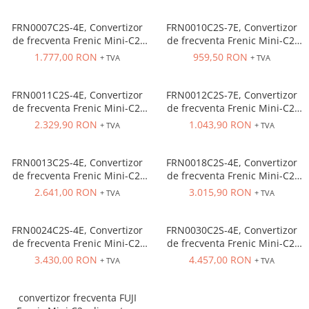
Inregistratoare
kW, 3.7 A, fara filtru EMC
0.75 kW, 4.2 A, fara filtru EMC
Solutii industriale Ethernet
FRN0007C2S-4E, Convertizor
FRN0010C2S-7E, Convertizor
de frecventa Frenic Mini-C2,
de frecventa Frenic Mini-C2,
Router si switch-uri industriale
alimentare trifazata 380 VAC,
alimentare monofazata 230
1.777,00 RON
959,50 RON
+ TVA
+ TVA
Afisoare digitale
iesire trifazata 380 VAC, 2.2
VAC, iesire trifazata 230 VAC,
kW, 5.5 A, fara filtru EMC
1.5 kW, 7 A, fara filtru EMC
Actionari electrice si de miscare
FRN0011C2S-4E, Convertizor
FRN0012C2S-7E, Convertizor
Convertizoare de frecventa
de frecventa Frenic Mini-C2,
de frecventa Frenic Mini-C2,
alimentare trifazata 380 VAC,
alimentare monofazata 230
2.329,90 RON
1.043,90 RON
Delta Electronics
+ TVA
+ TVA
iesire trifazata 380 VAC, 3.7
VAC, iesire trifazata 230 VAC,
Fuji Electric
kW, 9 A, fara filtru EMC
2.2 kW, 10 A, fara filtru EMC
Schneider Electric
FRN0013C2S-4E, Convertizor
FRN0018C2S-4E, Convertizor
de frecventa Frenic Mini-C2,
de frecventa Frenic Mini-C2,
Rezistente franare
alimentare trifazata 380 VAC,
alimentare trifazata 380 VAC,
2.641,00 RON
3.015,90 RON
+ TVA
+ TVA
Accesorii generale
iesire trifazata 380 VAC, 5.5
iesire trifazata 380 VAC, 7.5
kW, 13 A, fara filtru EMC
kW, 18 A, fara filtru EMC
Sisteme servo ( Servo-Drivere si
Servo-Motoare )
FRN0024C2S-4E, Convertizor
FRN0030C2S-4E, Convertizor
de frecventa Frenic Mini-C2,
de frecventa Frenic Mini-C2,
Soft Startere
alimentare trifazata 380 VAC,
alimentare trifazata 380 VAC,
3.430,00 RON
4.457,00 RON
+ TVA
+ TVA
iesire trifazata 380 VAC, 11
iesire trifazata 380 VAC, 15
Comunicare Si Masurare
kW, 24 A, fara filtru EMC
kW, 30 A, fara filtru EMC
Encodere
convertizor frecventa FUJI