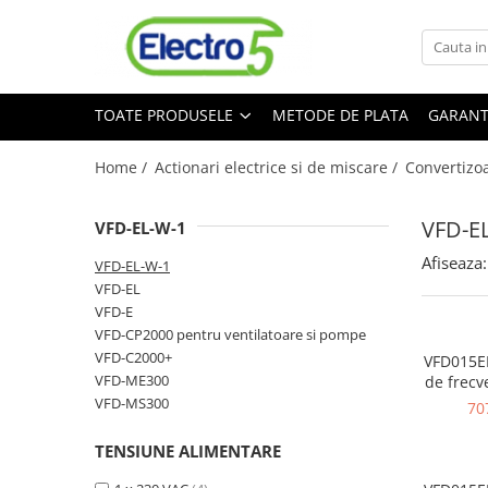
Toate Produsele
TOATE PRODUSELE
METODE DE PLATA
GARANT
Sisteme de automatizare si control
Automate programabile
Home /
Actionari electrice si de miscare /
Convertizo
Seria DVP-Slim PLC-CPU
Seria DVP Motion-CPU
VFD-E
VFD-EL-W-1
Seria compacta AS
Afiseaza:
Simatic S7
VFD-EL-W-1
VFD-EL
Mini-automat programabil (Relee
VFD-E
inteligente)
VFD-CP2000 pentru ventilatoare si pompe
Seria iSMART IMO
VFD-C2000+
VFD015EL
Seria EASY EATON
VFD-ME300
de frecv
7.5 A, IN:
VFD-MS300
Terminale programabile ( HMI-uri )
70
230 VAC,
Text Panel
TENSIUNE ALIMENTARE
Touch Panel / HMI