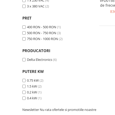
1 x 230 VAC
(4)
VFD015EL
Inregistratoare
de frecv
3 x 380 VAC
(2)
Solutii industriale Ethernet
4.2 A, IN:
83
380 VAC,
Router si switch-uri industriale
PRET
Afisoare digitale
400 RON - 500 RON
(1)
Actionari electrice si de miscare
500 RON - 750 RON
(3)
Convertizoare de frecventa
750 RON - 1000 RON
(2)
Delta Electronics
PRODUCATORI
Fuji Electric
Delta Electronics
(6)
Schneider Electric
Rezistente franare
PUTERE KW
Accesorii generale
Sisteme servo ( Servo-Drivere si
0.75 kW
(2)
Servo-Motoare )
1.5 kW
(2)
0.2 kW
(1)
Soft Startere
0.4 kW
(1)
Comunicare Si Masurare
Encodere
Newsletter
Nu rata ofertele si promotiile noastre