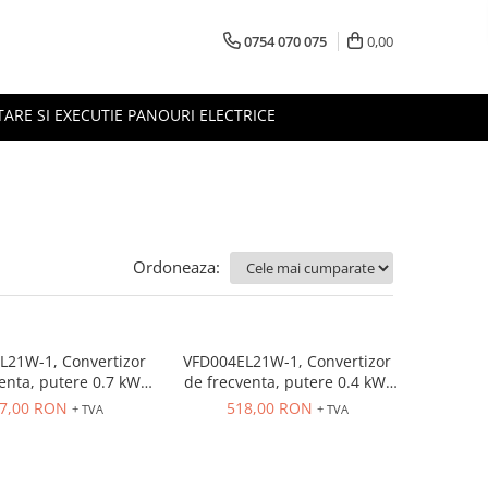
0754 070 075
0,00
TARE SI EXECUTIE PANOURI ELECTRICE
Ordoneaza:
L21W-1, Convertizor
VFD004EL21W-1, Convertizor
enta, putere 0.7 kW,
de frecventa, putere 0.4 kW,
: 1 x 230 VAC, OUT: 3 x
2.5 A, IN: 1 x 230 VAC, OUT: 3 x
7,00 RON
518,00 RON
+ TVA
+ TVA
, consola integrata,
230 VAC, consola integrata,
RS-485
RS-485