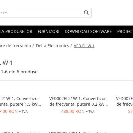
IA PRODUSELOR
FURNIZORI
DOWNLOAD SOFTWARE
PROIEC
are de frecventa /
Delta Electronics /
VFD-EL-W-1
L-W-1
1-
6
din
6
produse
21W-1, Convertizor
VFD002EL21W-1, Convertizor
VFD007E
enta, putere 1.5 kW,
de frecventa, putere 0.2 kW,
de frecv
 1 x 230 VAC, OUT: 3 x
1.5 A, IN: 1 x 230 VAC, OUT: 3 x
4.2 A, IN
7,00 RON
488,00 RON
57
+ TVA
+ TVA
 consola integrata,
230 VAC, consola integrata,
230 VAC
RS-485
RS-485