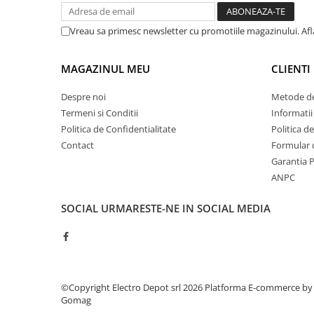
Power meter
Regulatoare de temperatura si
Vreau sa primesc newsletter cu promotiile magazinului. Af
proces
Seria DTK
MAGAZINUL MEU
CLIENTI
Seria DT3
Accesorii
Despre noi
Metode de
Termeni si Conditii
Informatii
Controler PID avansat - Blue Line
Politica de Confidentialitate
Politica d
Counter Timer Tahometru
Contact
Formular 
Dispozitive comunicatie
Garantia 
ANPC
Senzori industriali
Senzori capacitivi
SOCIAL
URMARESTE-NE IN SOCIAL MEDIA
Senzori de presiune
Senzori distanta
Senzori fotoelectrici
Senzori inductivi
©Copyright Electro Depot srl 2026
Platforma E-commerce by
Senzori magnetici-rezistivi
Gomag
Senzori ultrasonici