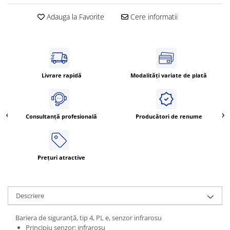
Power meter
Adauga la Favorite
Cere informatii
Regulatoare de temperatura si
proces
Seria DTK
Seria DT3
Accesorii
Livrare rapidă
Modalități variate de plată
Controler PID avansat - Blue Line
Counter Timer Tahometru
Dispozitive comunicatie
Consultanță profesională
Producători de renume
Senzori industriali
Senzori capacitivi
Prețuri atractive
Senzori de presiune
Senzori distanta
Senzori fotoelectrici
Descriere
Senzori inductivi
Senzori magnetici-rezistivi
Bariera de siguranță, tip 4, PL e, senzor infrarosu
Senzori ultrasonici
Principiu senzor: infrarosu