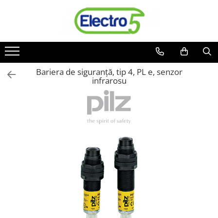
Toate Produsele
Sisteme de automatizare si control
Automate programabile
Bariera de siguranță, tip 4, PL e, senzor
infrarosu
Seria DVP-Slim PLC-CPU
Seria DVP Motion-CPU
Seria compacta AS
Simatic S7
Mini-automat programabil (Relee
inteligente)
Seria iSMART IMO
Seria EASY EATON
Terminale programabile ( HMI-uri )
Text Panel
Touch Panel / HMI