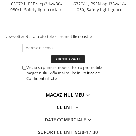
Seria Lyte
630721, PSEN op2H-s-30-
632041, PSEN opII3F-s-14-
Seria PMT&PMC
030/1, Safety light curtain
030, Safety light guard
Seria Sync
STEP-PS
TRIO-PS
Newsletter
Nu rata ofertele si promotiile noastre
TRIO-UPS
UNO-PS
Contactoare
Butoane si accesorii
Vreau sa primesc newsletter cu promotiile
magazinului. Afla mai multe in
Politica de
Lampa multi LED
Confidentialitate
Intrerupatoare de protectie
pentru motor
MAGAZINUL MEU
Direct-On-Line Starters
CLIENTI
Relee termice
Cam Switches
DATE COMERCIALE
Cleme sir
SUPORT CLIENTI
9:30-17:30