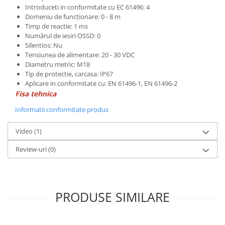
Introduceti in conformitate cu EC 61496: 4
ATEX
Domeniu de funcționare: 0 - 8 m
Butoane Ex
Timp de reactie: 1 ms
Numărul de iesiri OSSD: 0
Lampi EXIT Ex
Silentios: Nu
Bariere optice de protectie
Tensiunea de alimentare: 20 - 30 VDC
Diametru metric: M18
Control si comutatie
Tip de protectie, carcasa: IP67
Surse de alimentare
Aplicare in conformitate cu: EN 61496-1, EN 61496-2
Fisa tehnica
MINI-PS
Modul Buffer
Informatii conformitate produs
Module DC-UPC
Video
(1)
Module redundanta
QUINT-PS
Review-uri
(0)
Seria Chrome
Seria CliQ II
Seria Dimensions
PRODUSE SIMILARE
Seria DRA
Seria Force-GT