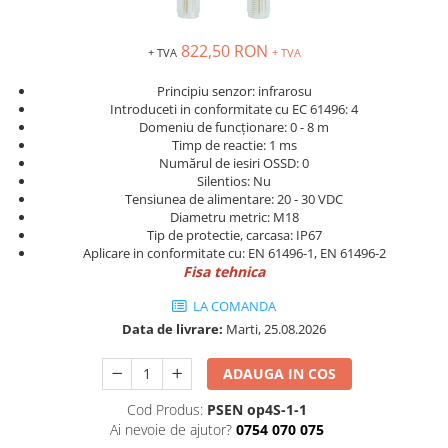
Inregistratoare
Solutii industriale Ethernet
822,50 RON
+ TVA
+ TVA
Router si switch-uri industriale
Principiu senzor: infrarosu
Afisoare digitale
Introduceti in conformitate cu EC 61496: 4
Actionari electrice si de miscare
Domeniu de funcționare: 0 - 8 m
Timp de reactie: 1 ms
Convertizoare de frecventa
Numărul de iesiri OSSD: 0
Silentios: Nu
Delta Electronics
Tensiunea de alimentare: 20 - 30 VDC
Fuji Electric
Diametru metric: M18
Schneider Electric
Tip de protectie, carcasa: IP67
Aplicare in conformitate cu: EN 61496-1, EN 61496-2
Rezistente franare
Fisa tehnica
Accesorii generale
LA COMANDA
Sisteme servo ( Servo-Drivere si
Data de livrare:
Marti, 25.08.2026
Servo-Motoare )
Soft Startere
ADAUGA IN COS
Comunicare Si Masurare
Cod Produs:
PSEN op4S-1-1
Encodere
Ai nevoie de ajutor?
0754 070 075