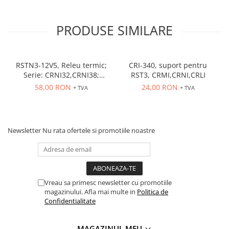
PRODUSE SIMILARE
RSTN3-12V5, Releu termic;
CRI-340, suport pentru
Serie: CRNI32,CRNI38;
RST3, CRMI,CRNI,CRLI
Contacte auxiliare: NC,NO
58,00 RON
24,00 RON
+ TVA
+ TVA
Newsletter
Nu rata ofertele si promotiile noastre
Vreau sa primesc newsletter cu promotiile
magazinului. Afla mai multe in
Politica de
Confidentialitate
MAGAZINUL MEU