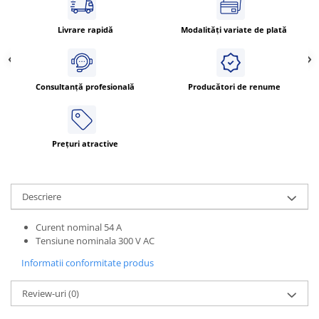
Cleme 4mm
Cleme 6mm
Livrare rapidă
Modalități variate de plată
Intrerupator general
Consultanță profesională
Producători de renume
Prețuri atractive
Descriere
Curent nominal 54 A
Tensiune nominala 300 V AC
Informatii conformitate produs
Review-uri
(0)