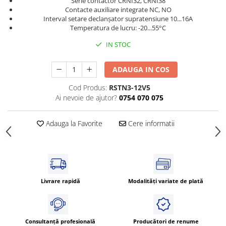
Serie contactor CRNI32, CRNI38
Power meter
Contacte auxiliare integrate NC, NO
Regulatoare de temperatura si
Interval setare declanşator supratensiune 10...16A
proces
Temperatura de lucru: -20...55°C
Seria DTK
IN STOC
Seria DT3
Accesorii
ADAUGA IN COS
Controler PID avansat - Blue Line
Cod Produs:
RSTN3-12V5
Ai nevoie de ajutor?
0754 070 075
Counter Timer Tahometru
Dispozitive comunicatie
Adauga la Favorite
Cere informatii
Senzori industriali
Senzori capacitivi
Senzori de presiune
Senzori distanta
Livrare rapidă
Modalități variate de plată
Senzori fotoelectrici
Senzori inductivi
Senzori magnetici-rezistivi
Consultanță profesională
Producători de renume
Senzori ultrasonici