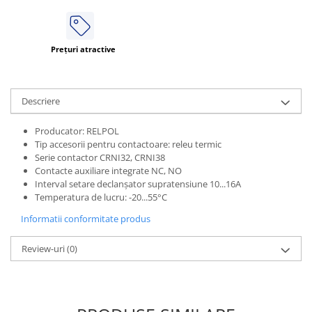
ATEX
Butoane Ex
Prețuri atractive
Lampi EXIT Ex
Bariere optice de protectie
Control si comutatie
Descriere
Surse de alimentare
Producator: RELPOL
MINI-PS
Tip accesorii pentru contactoare: releu termic
Modul Buffer
Serie contactor CRNI32, CRNI38
Module DC-UPC
Contacte auxiliare integrate NC, NO
Interval setare declanşator supratensiune 10...16A
Module redundanta
Temperatura de lucru: -20...55°C
QUINT-PS
Informatii conformitate produs
Seria Chrome
Seria CliQ II
Review-uri
(0)
Seria Dimensions
Seria DRA
Seria Force-GT