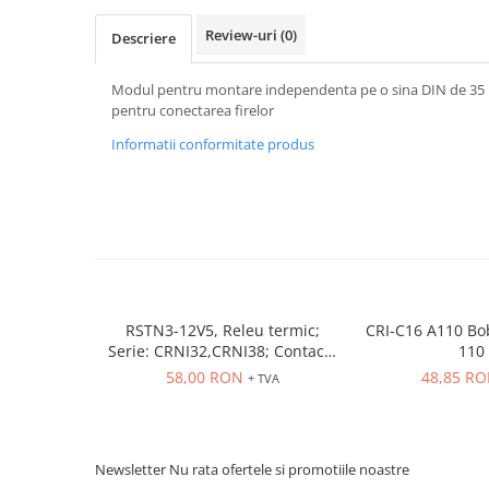
Power meter
Review-uri
(0)
Regulatoare de temperatura si
Descriere
proces
Modul pentru montare independenta pe o sina DIN de 35 
Seria DTK
pentru conectarea firelor
Seria DT3
Informatii conformitate produs
Accesorii
Controler PID avansat - Blue Line
Counter Timer Tahometru
Dispozitive comunicatie
Senzori industriali
Senzori capacitivi
RSTN3-12V5, Releu termic;
CRI-C16 A110 Bo
Senzori de presiune
Serie: CRNI32,CRNI38; Contacte
110
Senzori distanta
auxiliare: NC,NO
58,00 RON
48,85 R
+ TVA
Senzori fotoelectrici
Senzori inductivi
Senzori magnetici-rezistivi
Newsletter
Nu rata ofertele si promotiile noastre
Senzori ultrasonici