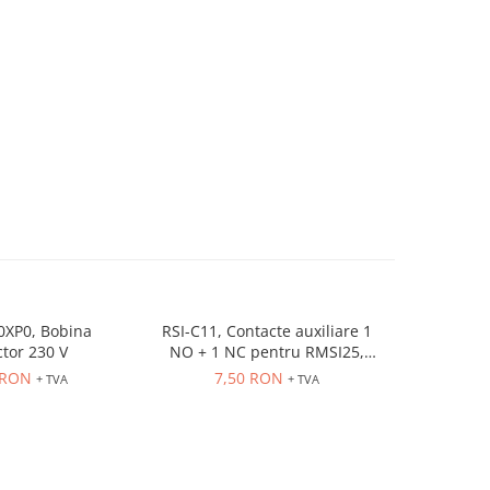
0XP0, Bobina
RSI-C11, Contacte auxiliare 1
HZCAA1 
tor 230 V
NO + 1 NC pentru RMSI25,
pentru in
RMSI63
 RON
7,50 RON
180
+ TVA
+ TVA