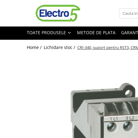
Toate Produsele
TOATE PRODUSELE
METODE DE PLATA
GARANT
Sisteme de automatizare si control
Automate programabile
Home /
Lichidare stoc /
CRI-340, suport pentru RST3, CR
Seria DVP-Slim PLC-CPU
Seria DVP Motion-CPU
Seria compacta AS
Simatic S7
Mini-automat programabil (Relee
inteligente)
Seria iSMART IMO
Seria EASY EATON
Terminale programabile ( HMI-uri )
Text Panel
Touch Panel / HMI