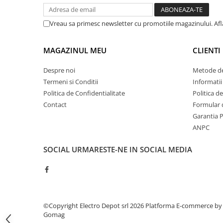
ATEX
Vreau sa primesc newsletter cu promotiile magazinului. Af
Butoane Ex
Lampi EXIT Ex
MAGAZINUL MEU
CLIENTI
Bariere optice de protectie
Control si comutatie
Despre noi
Metode de
Surse de alimentare
Termeni si Conditii
Informatii
Politica de Confidentialitate
Politica d
MINI-PS
Contact
Formular 
Modul Buffer
Garantia 
Module DC-UPC
ANPC
Module redundanta
QUINT-PS
SOCIAL
URMARESTE-NE IN SOCIAL MEDIA
Seria Chrome
Seria CliQ II
Seria Dimensions
Seria DRA
©Copyright Electro Depot srl 2026
Platforma E-commerce by
Seria Force-GT
Gomag