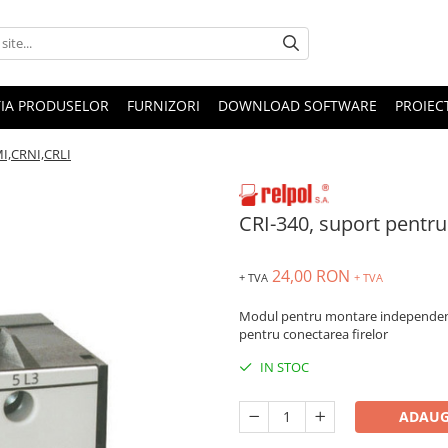
IA PRODUSELOR
FURNIZORI
DOWNLOAD SOFTWARE
PROIEC
MI,CRNI,CRLI
CRI-340, suport pentr
24,00 RON
+ TVA
+ TVA
Modul pentru montare independent
pentru conectarea firelor
IN STOC
ADAUG