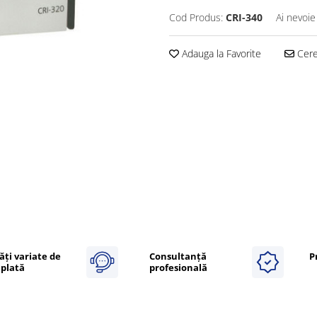
Cod Produs:
CRI-340
Ai nevoie
Adauga la Favorite
Cere 
ăți variate de
Consultanță
P
plată
profesională