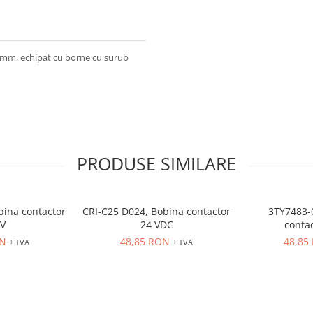
mm, echipat cu borne cu surub
PRODUSE SIMILARE
bina contactor
CRI-C25 D024, Bobina contactor
3TY7483-
 V
24 VDC
contac
ON
48,85 RON
48,85
+ TVA
+ TVA