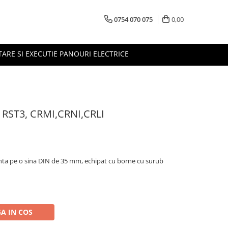
0754 070 075
0,00
TARE SI EXECUTIE PANOURI ELECTRICE
u RST3, CRMI,CRNI,CRLI
a pe o sina DIN de 35 mm, echipat cu borne cu surub
A IN COS