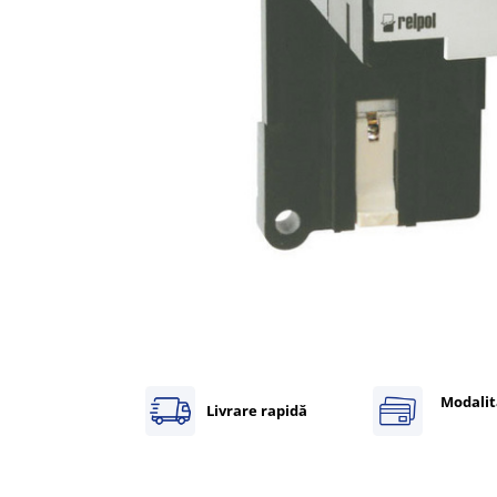
Inregistratoare
Solutii industriale Ethernet
Router si switch-uri industriale
Afisoare digitale
Actionari electrice si de miscare
Convertizoare de frecventa
Delta Electronics
Fuji Electric
Schneider Electric
Rezistente franare
Accesorii generale
Sisteme servo ( Servo-Drivere si
Servo-Motoare )
Modalit
Soft Startere
Livrare rapidă
Comunicare Si Masurare
Encodere