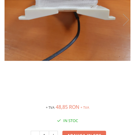
Inregistratoare
Solutii industriale Ethernet
Router si switch-uri industriale
Afisoare digitale
Actionari electrice si de miscare
Convertizoare de frecventa
Delta Electronics
Fuji Electric
Schneider Electric
Rezistente franare
Accesorii generale
Sisteme servo ( Servo-Drivere si
Servo-Motoare )
48,85 RON
+ TVA
+ TVA
Soft Startere
Comunicare Si Masurare
IN STOC
Encodere