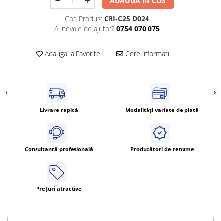
ADAUGA IN COS
Power meter
Regulatoare de temperatura si
Cod Produs:
CRI-C25 D024
proces
Ai nevoie de ajutor?
0754 070 075
Seria DTK
Adauga la Favorite
Cere informatii
Seria DT3
Accesorii
Controler PID avansat - Blue Line
Counter Timer Tahometru
Livrare rapidă
Modalități variate de plată
Dispozitive comunicatie
Senzori industriali
Senzori capacitivi
Consultanță profesională
Producători de renume
Senzori de presiune
Senzori distanta
Senzori fotoelectrici
Prețuri atractive
Senzori inductivi
Senzori magnetici-rezistivi
Senzori ultrasonici