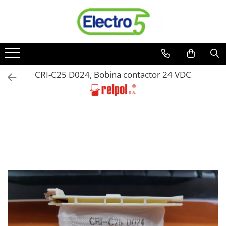
Toate Produsele
Sisteme de automatizare si control
Automate programabile
CRI-C25 D024, Bobina contactor 24 VDC
Seria DVP-Slim PLC-CPU
Seria DVP Motion-CPU
Seria compacta AS
Simatic S7
Mini-automat programabil (Relee
inteligente)
Seria iSMART IMO
Seria EASY EATON
Terminale programabile ( HMI-uri )
Text Panel
Touch Panel / HMI