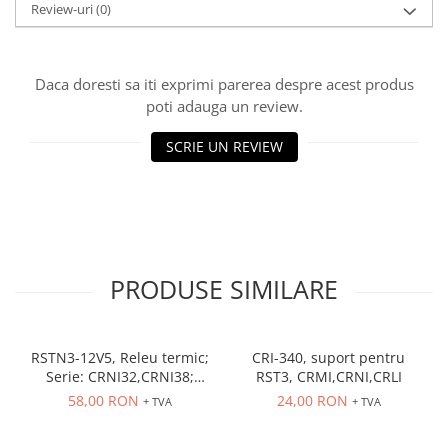
Review-uri
(0)
ATEX
Butoane Ex
Lampi EXIT Ex
Daca doresti sa iti exprimi parerea despre acest produs
poti adauga un review.
Bariere optice de protectie
Control si comutatie
SCRIE UN REVIEW
Surse de alimentare
MINI-PS
Modul Buffer
Module DC-UPC
Module redundanta
PRODUSE SIMILARE
QUINT-PS
Seria Chrome
Seria CliQ II
RSTN3-12V5, Releu termic;
CRI-340, suport pentru
Seria Dimensions
Serie: CRNI32,CRNI38;
RST3, CRMI,CRNI,CRLI
Contacte auxiliare: NC,NO
Seria DRA
58,00 RON
24,00 RON
+ TVA
+ TVA
Seria Force-GT