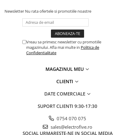
Seria Lyte
Seria PMT&PMC
Newsletter
Nu rata ofertele si promotiile noastre
Seria Sync
STEP-PS
TRIO-PS
TRIO-UPS
Vreau sa primesc newsletter cu promotiile
magazinului. Afla mai multe in
Politica de
UNO-PS
Confidentialitate
Contactoare
Butoane si accesorii
MAGAZINUL MEU
Lampa multi LED
CLIENTI
Intrerupatoare de protectie
pentru motor
DATE COMERCIALE
Direct-On-Line Starters
SUPORT CLIENTI
9:30-17:30
Relee termice
Cam Switches
0754 070 075
Cleme sir
sales@electrofive.ro
SOCIAL
URMARESTE-NE IN SOCIAL MEDIA