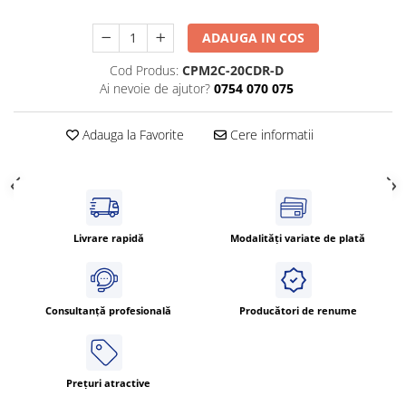
Cleme 4mm
Cleme 6mm
ADAUGA IN COS
Intrerupator general
Cod Produs:
CPM2C-20CDR-D
Ai nevoie de ajutor?
0754 070 075
Adauga la Favorite
Cere informatii
Livrare rapidă
Modalități variate de plată
Consultanță profesională
Producători de renume
Prețuri atractive