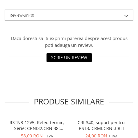
Review-uri
(0)
Daca doresti sa iti exprimi parerea despre acest produs
poti adauga un review.
SCRIE UN REVIEW
PRODUSE SIMILARE
RSTN3-12V5, Releu termic;
CRI-340, suport pentru
Serie: CRNI32,CRNI38;
RST3, CRMI,CRNI,CRLI
Contacte auxiliare: NC,NO
58,00 RON
24,00 RON
+ TVA
+ TVA