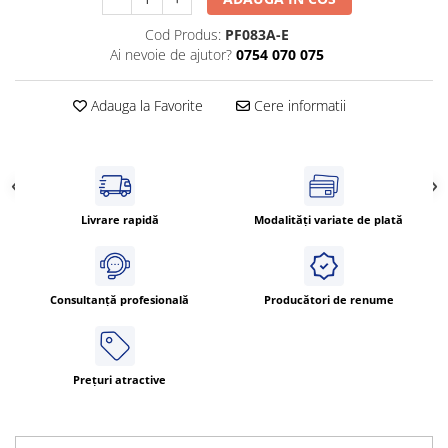
Cleme 4mm
Cod Produs:
PF083A-E
Cleme 6mm
Ai nevoie de ajutor?
0754 070 075
Intrerupator general
Adauga la Favorite
Cere informatii
Livrare rapidă
Modalități variate de plată
Consultanță profesională
Producători de renume
Prețuri atractive