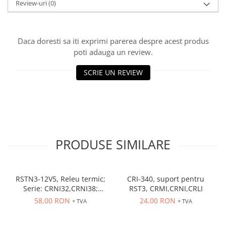
Review-uri
(0)
Daca doresti sa iti exprimi parerea despre acest produs
poti adauga un review.
SCRIE UN REVIEW
PRODUSE SIMILARE
RSTN3-12V5, Releu termic;
CRI-340, suport pentru
Serie: CRNI32,CRNI38;
RST3, CRMI,CRNI,CRLI
Contacte auxiliare: NC,NO
58,00 RON
24,00 RON
+ TVA
+ TVA